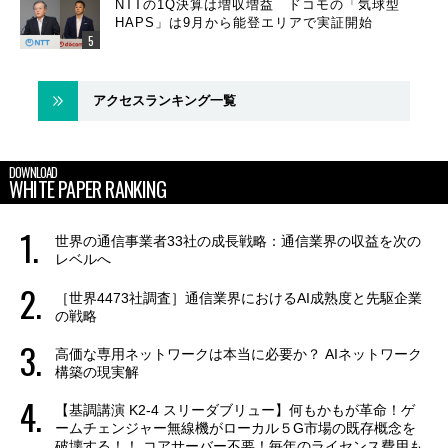
NTTの1Q決算は増収増益 ドコモの「気球型
HAPS」は9月から能登エリアで実証開始
アクセスランキング一覧
DOWNLOAD
WHITE PAPER RANKING
世界の通信事業者33社の成長戦略：通信業界の収益を次の
レベルへ
［世界4473社調査］通信業界におけるAI成熟度と先駆企業
の戦略
高価な専用ネットワークは本当に必要か？ AIネットワーク
構築の現実解
【基調講演 K2-4 スリーダブリュー】何もかもが革命！ゲ
ームチェンジャー無線機がローカル５G市場の既存概念を
破壊する！！ コアサーバー不要！毎年のライセンス費用も