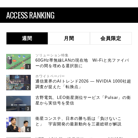
ACCESS RANKING
週間
月間
会員限定
ソリューション特集
60GHz帯無線LANの現在地 Wi-Fiと光ファイバ
ーの間を埋める選択肢に
ホワイトペーパー
通信業界のAIトレンド2026 ― NVIDIA 1000社超
調査が捉えた「転換点」
古野電気、LEO衛星測位サービス「Pulsar」の衛
星から実信号を受信
衛星コンステ、日本の勝ち筋は「負けないこ
と」 宇宙開発の最新動向を三菱総研が解説