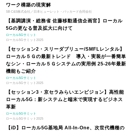
ワーク構築の現実解
SB C&S株式会社／日本ヒューレット・パッカード合同会社
【基調講演・総務省 佐藤移動通信企画官】ローカル
5Gの更なる普及拡大に向けて
ローカル5Gサミット
ローカル5Gサミット2025
【セッション2・スリーダブリュー/SMFLレンタル】
ローカル５Ｇの最新トレンド 導入・実装が一番簡単
なシン・ローカル５Ｇシステムの実用例 25-26年最新
機能もご紹介
ローカル5Gサミット
ローカル5Gサミット2025
【セッション3・京セラみらいエンビジョン】高性能
ローカル5G：新システムと端末で実現するビジネス
革新
ローカル5Gサミット
ローカル5Gサミット2025
【iD】ローカル5G基地局 All-In-One、次世代機種の