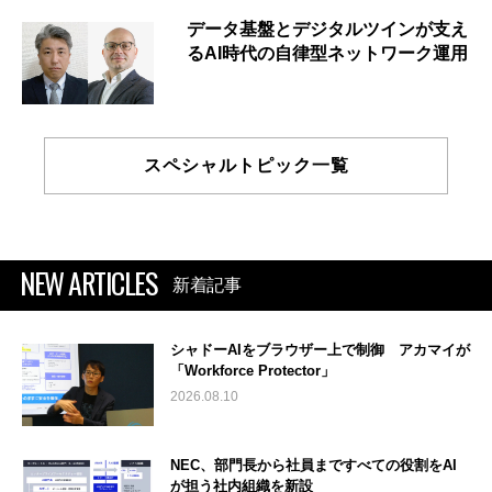
データ基盤とデジタルツインが支え
るAI時代の自律型ネットワーク運用
スペシャルトピック一覧
NEW ARTICLES
新着記事
シャドーAIをブラウザー上で制御 アカマイが
「Workforce Protector」
2026.08.10
NEC、部門長から社員まですべての役割をAI
が担う社内組織を新設