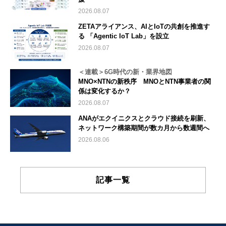
2026.08.07
ZETAアライアンス、AIとIoTの共創を推進す
る 「Agentic IoT Lab」を設立
2026.08.07
＜連載＞6G時代の新・業界地図
MNO×NTNの新秩序 MNOとNTN事業者の関
係は変化するか？
2026.08.07
ANAがエクイニクスとクラウド接続を刷新、
ネットワーク構築期間が数カ月から数週間へ
2026.08.06
記事一覧