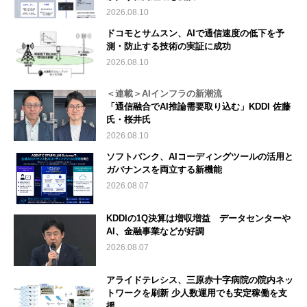
2026.08.10
ドコモとサムスン、AIで通信速度の低下を予
測・防止する技術の実証に成功
2026.08.10
＜連載＞AIインフラの新潮流
「通信融合でAI推論需要取り込む」KDDI 佐藤
氏・桜井氏
2026.08.10
ソフトバンク、AIコーディングツールの活用と
ガバナンスを両立する新機能
2026.08.07
KDDIの1Q決算は増収増益 データセンターや
AI、金融事業などが好調
2026.08.07
アライドテレシス、三原赤十字病院の院内ネッ
トワークを刷新 少人数運用でも安定稼働を支
援