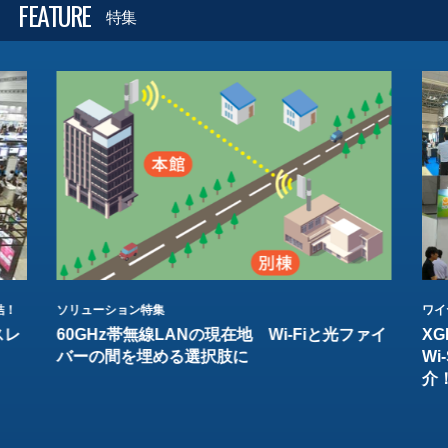
FEATURE
特集
結！
ソリューション特集
ワイ
スレ
60GHz帯無線LANの現在地 Wi-Fiと光ファイ
XG
バーの間を埋める選択肢に
W
介