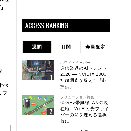
ズ」
ACCESS RANKING
週間
月間
会員限定
ホワイトペーパー
通信業界のAIトレンド
2026 ― NVIDIA 1000
社超調査が捉えた「転
にすべ
換点」
ロフ
ソリューション特集
60GHz帯無線LANの現
在地 Wi-Fiと光ファイ
バーの間を埋める選択
肢に