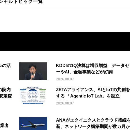
シャルトピック一覧
ルの活
KDDIの1Q決算は増収増益 データセ
ーやAI、金融事業などが好調
2026.08.07
の院内
ZETAアライアンス、AIとIoTの共創
安定稼
する 「Agentic IoT Lab」を設立
2026.08.07
ANAがエクイニクスとクラウド接続
事業者
新、ネットワーク構築期間が数カ月か