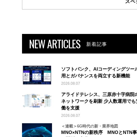
スペ
NEW ARTICLES
新着記事
ソフトバンク、AIコーディングツー
用とガバナンスを両立する新機能
2026.08.07
アライドテレシス、三原赤十字病院
ネットワークを刷新 少人数運用でも
働を支援
2026.08.07
＜連載＞6G時代の新・業界地図
MNO×NTNの新秩序 MNOとNTN