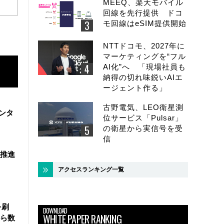
MEEQ、楽天モバイル
回線を先行提供 ドコ
モ回線はeSIM提供開始
NTTドコモ、2027年に
マーケティングを“フル
AI化”へ 「現場社員も
納得の切れ味鋭いAIエ
ージェント作る」
古野電気、LEO衛星測
ンタ
位サービス「Pulsar」
の衛星から実信号を受
信
を推進
アクセスランキング一覧
を刷
DOWNLOAD
WHITE PAPER RANKING
ら数