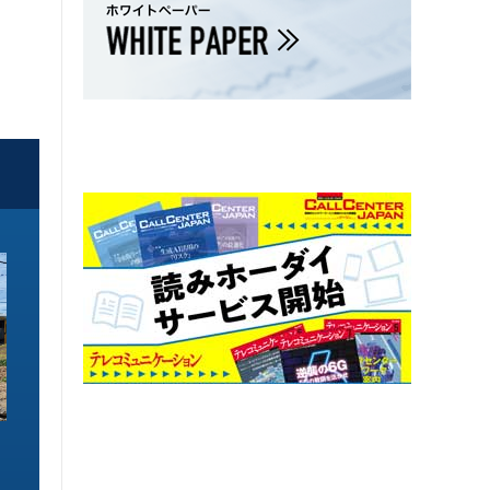
ソリューション特集
ソリューション特集
イーサネットで作るGPUネットワー
6GHz帯Wi-Fiは