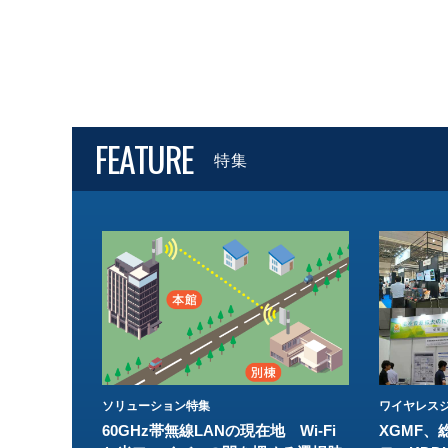
FEATURE
特集
ソリューション特集
ワイヤレスジ
60GHz帯無線LANの現在地 Wi-Fi
XGMF、