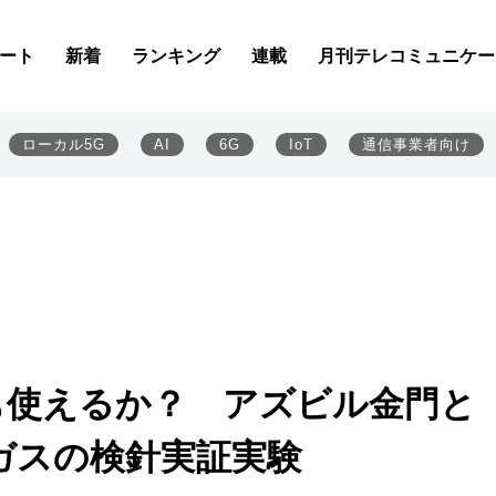
ート
新着
ランキング
連載
月刊テレコミュニケー
ローカル5G
AI
6G
IoT
通信事業者向け
でも使えるか？ アズビル金門と
Pガスの検針実証実験