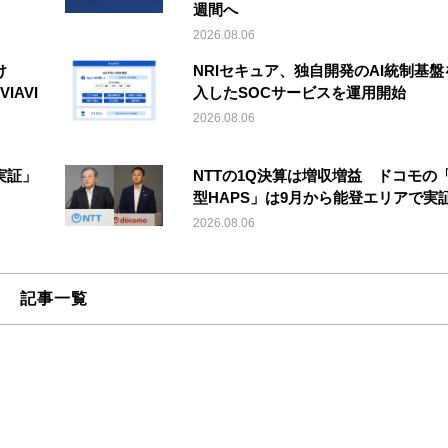
週間へ
2026.08.06
け
NRIセキュア、独自開発のAI統制基盤
IAVI
入したSOCサービスを運用開始
2026.08.06
実証」
NTTの1Q決算は増収増益 ドコモの
型HAPS」は9月から能登エリアで実
2026.08.06
記事一覧