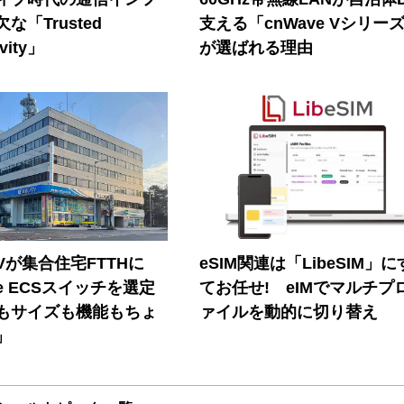
な「Trusted
支える「cnWave Vシリー
vity」
が選ばれる理由
Vが集合住宅FTTHに
eSIM関連は「LibeSIM」
ore ECSスイッチを選定
てお任せ! eIMでマルチプ
もサイズも機能もちょ
ァイルを動的に切り替え
」