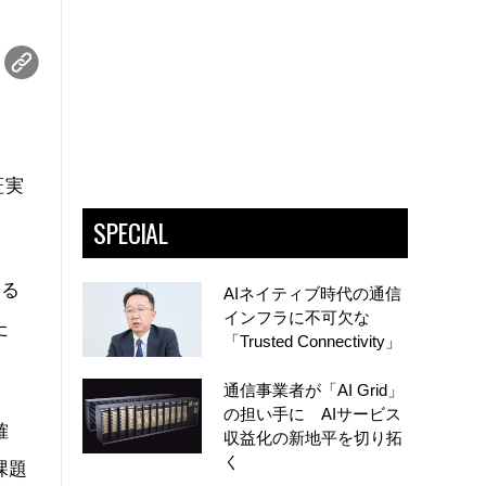
証実
SPECIAL
よる
AIネイティブ時代の通信
インフラに不可欠な
た
「Trusted Connectivity」
通信事業者が「AI Grid」
の担い手に AIサービス
確
収益化の新地平を切り拓
く
課題