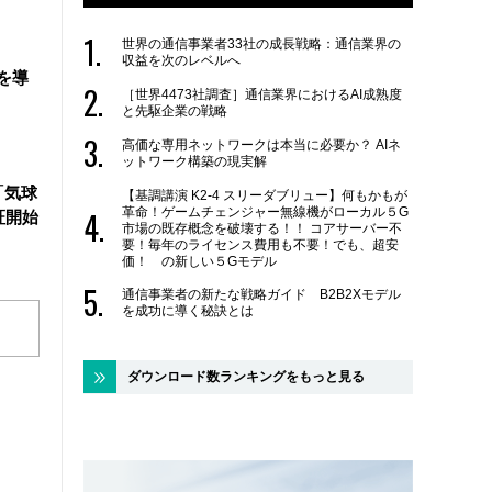
世界の通信事業者33社の成長戦略：通信業界の
収益を次のレベルへ
を導
［世界4473社調査］通信業界におけるAI成熟度
と先駆企業の戦略
高価な専用ネットワークは本当に必要か？ AIネ
ットワーク構築の現実解
「気球
【基調講演 K2-4 スリーダブリュー】何もかもが
革命！ゲームチェンジャー無線機がローカル５G
証開始
市場の既存概念を破壊する！！ コアサーバー不
要！毎年のライセンス費用も不要！でも、超安
価！ の新しい５Gモデル
通信事業者の新たな戦略ガイド B2B2Xモデル
を成功に導く秘訣とは
ダウンロード数ランキングをもっと見る