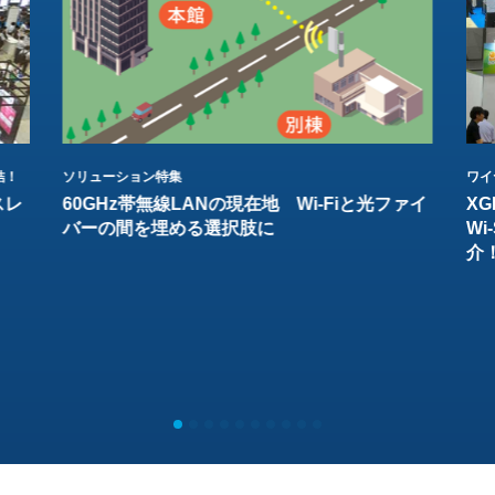
結！
ソリューション特集
ワイ
スレ
60GHz帯無線LANの現在地 Wi-Fiと光ファイ
XG
バーの間を埋める選択肢に
W
介