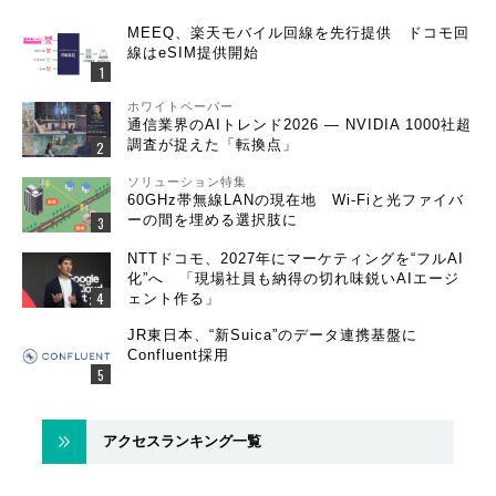
MEEQ、楽天モバイル回線を先行提供 ドコモ回
線はeSIM提供開始
ホワイトペーパー
通信業界のAIトレンド2026 ― NVIDIA 1000社超
調査が捉えた「転換点」
ソリューション特集
60GHz帯無線LANの現在地 Wi-Fiと光ファイバ
ーの間を埋める選択肢に
NTTドコモ、2027年にマーケティングを“フルAI
化”へ 「現場社員も納得の切れ味鋭いAIエージ
ェント作る」
JR東日本、“新Suica”のデータ連携基盤に
Confluent採用
アクセスランキング一覧