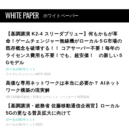
WHITE PAPER
ホワイトペーパー
【基調講演 K2-4 スリーダブリュー】何もかもが革
命！ゲームチェンジャー無線機がローカル５G市場の
既存概念を破壊する！！ コアサーバー不要！毎年の
ライセンス費用も不要！でも、超安価！ の新しい５
Gモデル
ローカル5Gサミット
ワイヤレスジャパン×WTP 2026
高価な専用ネットワークは本当に必要か？ AIネット
ワーク構築の現実解
SB C&S株式会社／日本ヒューレット・パッカード合同会社
【基調講演・総務省 佐藤移動通信企画官】ローカル
5Gの更なる普及拡大に向けて
ローカル5Gサミット
ローカル5Gサミット2025