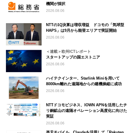
機関が採択
2026.08.06
NTTの1Q決算は増収増益 ドコモの「気球型
HAPS」は9月から能登エリアで実証開始
2026.08.06
＜連載＞欧州ICTレポート
スタートアップの国エストニア
2026.08.06
ハイテクインター、Starlink Miniを用いて
8000km離れた遠隔地からの建機操縦に成功
2026.08.06
NTTドコモビジネス、IOWN APNを活用したチ
リ銅鉱山の遠隔オペレーション高度化に向けた
実証
2026.08.06
楽天モバイル、Claudeを活用して「Rakuten