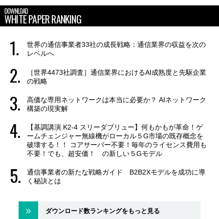
DOWNLOAD
WHITE PAPER RANKING
世界の通信事業者33社の成長戦略：通信業界の収益を次の
レベルへ
［世界4473社調査］通信業界におけるAI成熟度と先駆企業
の戦略
高価な専用ネットワークは本当に必要か？ AIネットワーク
構築の現実解
【基調講演 K2-4 スリーダブリュー】何もかもが革命！ゲ
ームチェンジャー無線機がローカル５G市場の既存概念を
破壊する！！ コアサーバー不要！毎年のライセンス費用も
不要！でも、超安価！ の新しい５Gモデル
通信事業者の新たな戦略ガイド B2B2Xモデルを成功に導
く秘訣とは
ダウンロード数ランキングをもっと見る