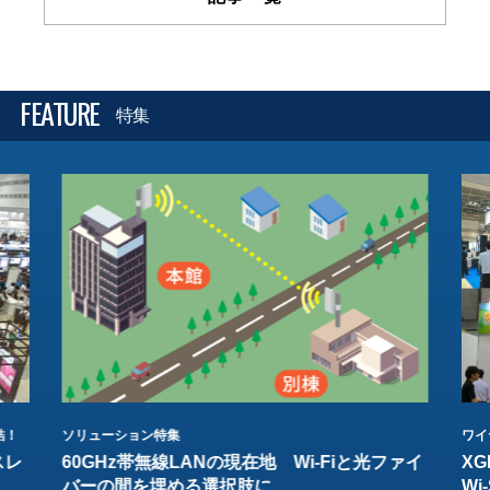
FEATURE
特集
結！
ソリューション特集
ワイ
スレ
60GHz帯無線LANの現在地 Wi-Fiと光ファイ
XG
バーの間を埋める選択肢に
W