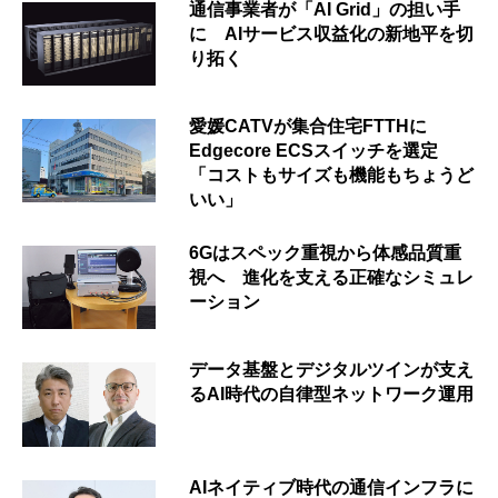
通信事業者が「AI Grid」の担い手
に AIサービス収益化の新地平を切
り拓く
愛媛CATVが集合住宅FTTHに
Edgecore ECSスイッチを選定
「コストもサイズも機能もちょうど
いい」
6Gはスペック重視から体感品質重
視へ 進化を支える正確なシミュレ
ーション
データ基盤とデジタルツインが支え
るAI時代の自律型ネットワーク運用
AIネイティブ時代の通信インフラに