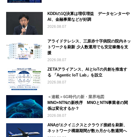
KDDIの1Q決算は増収増益 データセンターや
AI、金融事業などが好調
2026.08.07
アライドテレシス、三原赤十字病院の院内ネッ
トワークを刷新 少人数運用でも安定稼働を支
援
2026.08.07
ZETAアライアンス、AIとIoTの共創を推進す
る 「Agentic IoT Lab」を設立
2026.08.07
＜連載＞6G時代の新・業界地図
MNO×NTNの新秩序 MNOとNTN事業者の関
係は変化するか？
2026.08.07
ANAがエクイニクスとクラウド接続を刷新、
ネットワーク構築期間が数カ月から数週間へ