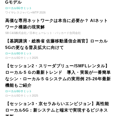
Gモデル
ローカル5Gサミット
ワイヤレスジャパン×WTP 2026
高価な専用ネットワークは本当に必要か？ AIネット
ワーク構築の現実解
SB C&S株式会社／日本ヒューレット・パッカード合同会社
【基調講演・総務省 佐藤移動通信企画官】ローカル
5Gの更なる普及拡大に向けて
ローカル5Gサミット
ローカル5Gサミット2025
【セッション2・スリーダブリュー/SMFLレンタル】
ローカル５Ｇの最新トレンド 導入・実装が一番簡単
なシン・ローカル５Ｇシステムの実用例 25-26年最新
機能もご紹介
ローカル5Gサミット
ローカル5Gサミット2025
【セッション3・京セラみらいエンビジョン】高性能
ローカル5G：新システムと端末で実現するビジネス