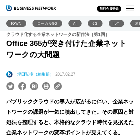
無料会員登録
IOWN
ローカル5G
AI
6G
IoT
通
クラウド化する企業ネットワークの新作法［第1回］
Office 365が突き付けた企業ネット
ワークの大問題
坪田弘樹（編集部）
2017.02.27
パブリッククラウドの導入が広がるに伴い、企業ネッ
トワークの課題が一気に噴出してきた。その原因と対
処法を整理すると、本格的なクラウド時代を見据えた
企業ネットワークの変革ポイントが見えてくる。