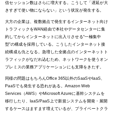
信セッション数はさらに増大する。こうして「遅延が大
きすぎて使い物にならない」という状況が発生する。
大方の企業は、複数拠点で発生するインターネット向け
トラフィックをWAN経由で本社やデータセンターに集
約してからインターネットに出入りさせる“一極集中
型”の構成を採用している。こうしたインターネット接
続構成も仇となる。急増した全拠点のインターネットト
ラフィックがなだれ込むため、ネットワークを使うオン
プレミスの業務アプリケーションにも支障をきたす。
同様の問題はもちろんOffice 365以外のSaaSやIaaS、
PaaSでも発生する恐れがある。Amazon Web
Services（AWS）やMicrosoft Azureに基幹システムを
移行したり、IaaS/PaaS上で新規システムを開発・展開
するケースはますます増えているが、プライベートクラ