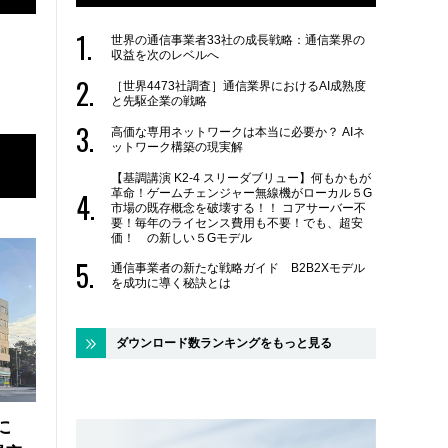
世界の通信事業者33社の成長戦略：通信業界の
収益を次のレベルへ
［世界4473社調査］通信業界におけるAI成熟度
と先駆企業の戦略
高価な専用ネットワークは本当に必要か？ AIネ
ットワーク構築の現実解
【基調講演 K2-4 スリーダブリュー】何もかもが
革命！ゲームチェンジャー無線機がローカル５G
市場の既存概念を破壊する！！ コアサーバー不
要！毎年のライセンス費用も不要！でも、超安
価！ の新しい５Gモデル
通信事業者の新たな戦略ガイド B2B2Xモデル
を成功に導く秘訣とは
ダウンロード数ランキングをもっと見る
に