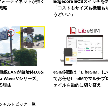
フォーティネットが描く
Edgecore ECSスイッチを
戦略
「コストもサイズも機能も
うどいい」
帯無線LANが自治体DXを
eSIM関連は「LibeSIM」
nWave Vシリーズ」
てお任せ! eIMでマルチプ
る理由
ァイルを動的に切り替え
シャルトピック一覧