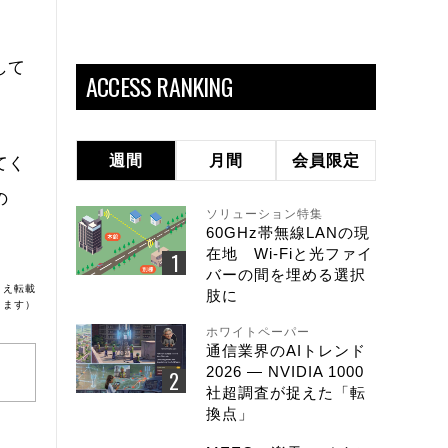
して
ACCESS RANKING
週間
月間
会員限定
てく
の
ソリューション特集
60GHz帯無線LANの現
在地 Wi-Fiと光ファイ
バーの間を埋める選択
うえ転載
肢に
ります）
ホワイトペーパー
通信業界のAIトレンド
2026 ― NVIDIA 1000
社超調査が捉えた「転
換点」