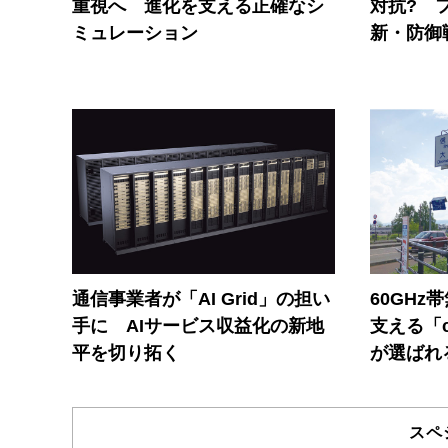
重視へ 進化を支える正確なシ
対抗? 
ミュレーション
新・防御
通信事業者が「AI Grid」の担い
60GHz
手に AIサービス収益化の新地
支える「c
平を切り拓く
が選ばれ
スペ