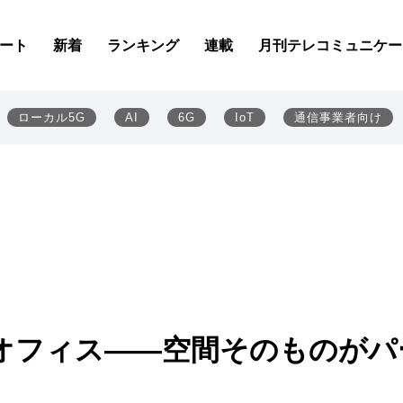
ート
新着
ランキング
連載
月刊テレコミュニケー
ローカル5G
AI
6G
IoT
通信事業者向け
のオフィス――空間そのものがパ