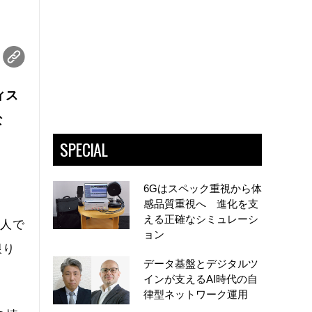
ィス
な
SPECIAL
6Gはスペック重視から体
感品質重視へ 進化を支
える正確なシミュレーシ
1人で
ョン
限り
データ基盤とデジタルツ
インが支えるAI時代の自
律型ネットワーク運用