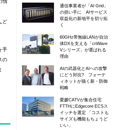
の情
通信事業者が「AI Grid」
。
の担い手に AIサービス
収益化の新地平を切り拓
んど
く
60GHz帯無線LANが自治
体DXを支える「cnWave
を手
Vシリーズ」が選ばれる
理由
スの
AIの武器化とAIへの攻撃
ま
にどう対抗? フォーテ
ィネットが描く新・防御
戦略
愛媛CATVが集合住宅
FTTHにEdgecore ECSス
イッチを選定 「コストも
サイズも機能もちょうど
いい」