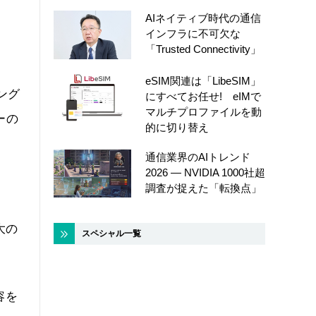
AIネイティブ時代の通信
」
インフラに不可欠な
「Trusted Connectivity」
eSIM関連は「LibeSIM」
ング
にすべてお任せ! eIMで
マルチプロファイルを動
ーの
的に切り替え
通信業界のAIトレンド
2026 ― NVIDIA 1000社超
調査が捉えた「転換点」
大の
スペシャル一覧
容を