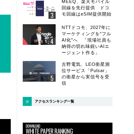
MEEQ、楽天モバイル
回線を先行提供 ドコ
モ回線はeSIM提供開始
NTTドコモ、2027年に
マーケティングを“フル
AI化”へ 「現場社員も
納得の切れ味鋭いAIエ
ージェント作る」
古野電気、LEO衛星測
位サービス「Pulsar」
の衛星から実信号を受
信
アクセスランキング一覧
DOWNLOAD
WHITE PAPER RANKING