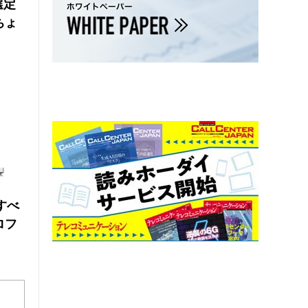
選定
ちょ
にすべ
ロフ