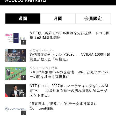
週間
月間
会員限定
MEEQ、楽天モバイル回線を先行提供 ドコモ回
線はeSIM提供開始
ホワイトペーパー
通信業界のAIトレンド2026 ― NVIDIA 1000社超
調査が捉えた「転換点」
ソリューション特集
60GHz帯無線LANの現在地 Wi-Fiと光ファイバ
ーの間を埋める選択肢に
NTTドコモ、2027年にマーケティングを“フルAI
化”へ 「現場社員も納得の切れ味鋭いAIエージ
ェント作る」
JR東日本、“新Suica”のデータ連携基盤に
Confluent採用