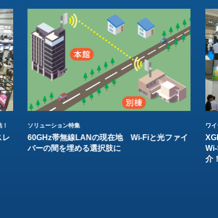
結！
ソリューション特集
ワイ
スレ
60GHz帯無線LANの現在地 Wi-Fiと光ファイ
XG
バーの間を埋める選択肢に
W
介