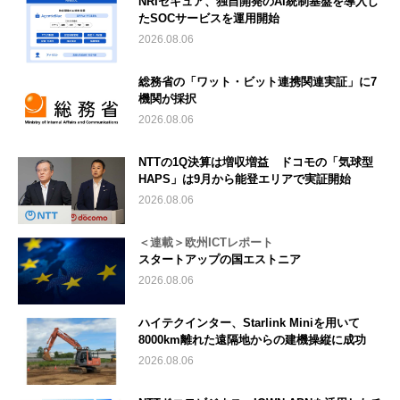
NRIセキュア、独自開発のAI統制基盤を導入し
たSOCサービスを運用開始
2026.08.06
総務省の「ワット・ビット連携関連実証」に7
機関が採択
2026.08.06
NTTの1Q決算は増収増益 ドコモの「気球型
HAPS」は9月から能登エリアで実証開始
2026.08.06
＜連載＞欧州ICTレポート
スタートアップの国エストニア
2026.08.06
ハイテクインター、Starlink Miniを用いて
8000km離れた遠隔地からの建機操縦に成功
2026.08.06