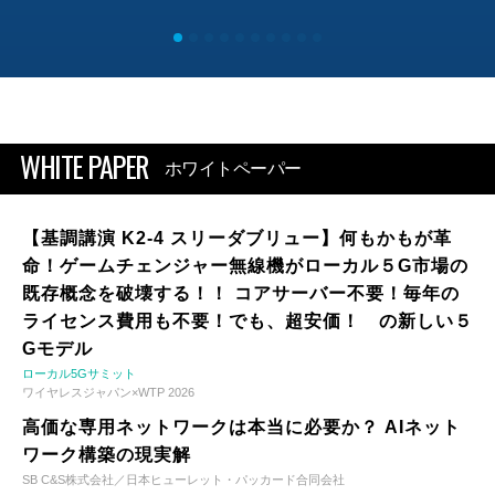
WHITE PAPER
ホワイトペーパー
【基調講演 K2-4 スリーダブリュー】何もかもが革
命！ゲームチェンジャー無線機がローカル５G市場の
既存概念を破壊する！！ コアサーバー不要！毎年の
ライセンス費用も不要！でも、超安価！ の新しい５
Gモデル
ローカル5Gサミット
ワイヤレスジャパン×WTP 2026
高価な専用ネットワークは本当に必要か？ AIネット
ワーク構築の現実解
SB C&S株式会社／日本ヒューレット・パッカード合同会社