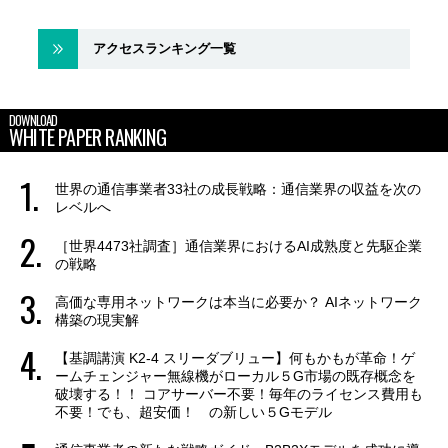
アクセスランキング一覧
DOWNLOAD
WHITE PAPER RANKING
世界の通信事業者33社の成長戦略：通信業界の収益を次の
レベルへ
［世界4473社調査］通信業界におけるAI成熟度と先駆企業
の戦略
高価な専用ネットワークは本当に必要か？ AIネットワーク
構築の現実解
【基調講演 K2-4 スリーダブリュー】何もかもが革命！ゲ
ームチェンジャー無線機がローカル５G市場の既存概念を
破壊する！！ コアサーバー不要！毎年のライセンス費用も
不要！でも、超安価！ の新しい５Gモデル