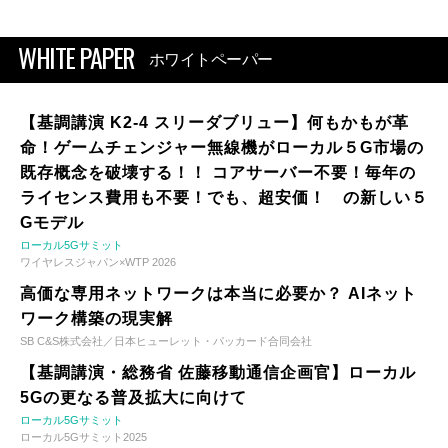
WHITE PAPER
ホワイトペーパー
【基調講演 K2-4 スリーダブリュー】何もかもが革
命！ゲームチェンジャー無線機がローカル５G市場の
既存概念を破壊する！！ コアサーバー不要！毎年の
ライセンス費用も不要！でも、超安価！ の新しい５
Gモデル
ローカル5Gサミット
ワイヤレスジャパン×WTP 2026
高価な専用ネットワークは本当に必要か？ AIネット
ワーク構築の現実解
SB C&S株式会社／日本ヒューレット・パッカード合同会社
【基調講演・総務省 佐藤移動通信企画官】ローカル
5Gの更なる普及拡大に向けて
ローカル5Gサミット
ローカル5Gサミット2025