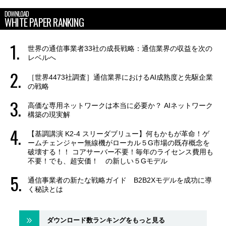
DOWNLOAD
WHITE PAPER RANKING
世界の通信事業者33社の成長戦略：通信業界の収益を次の
レベルへ
［世界4473社調査］通信業界におけるAI成熟度と先駆企業
の戦略
高価な専用ネットワークは本当に必要か？ AIネットワーク
構築の現実解
【基調講演 K2-4 スリーダブリュー】何もかもが革命！ゲ
ームチェンジャー無線機がローカル５G市場の既存概念を
破壊する！！ コアサーバー不要！毎年のライセンス費用も
不要！でも、超安価！ の新しい５Gモデル
通信事業者の新たな戦略ガイド B2B2Xモデルを成功に導
く秘訣とは
ダウンロード数ランキングをもっと見る