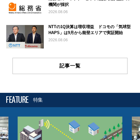
機関が採択
2026.08.06
NTTの1Q決算は増収増益 ドコモの「気球型
HAPS」は9月から能登エリアで実証開始
2026.08.06
記事一覧
FEATURE
特集