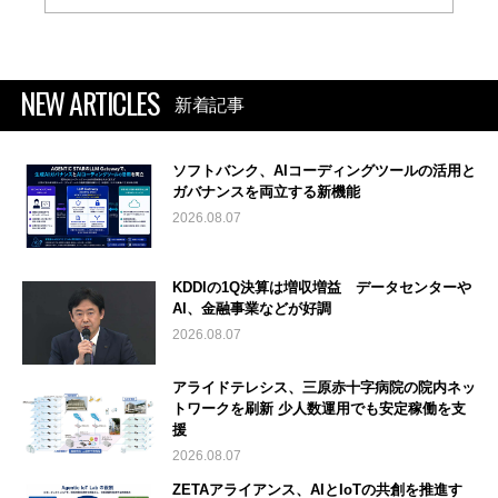
NEW ARTICLES
新着記事
ソフトバンク、AIコーディングツールの活用と
ガバナンスを両立する新機能
2026.08.07
KDDIの1Q決算は増収増益 データセンターや
AI、金融事業などが好調
2026.08.07
アライドテレシス、三原赤十字病院の院内ネッ
トワークを刷新 少人数運用でも安定稼働を支
援
2026.08.07
ZETAアライアンス、AIとIoTの共創を推進す