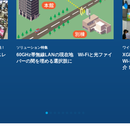
結！
ソリューション特集
ワイ
スレ
60GHz帯無線LANの現在地 Wi-Fiと光ファイ
XG
バーの間を埋める選択肢に
W
介