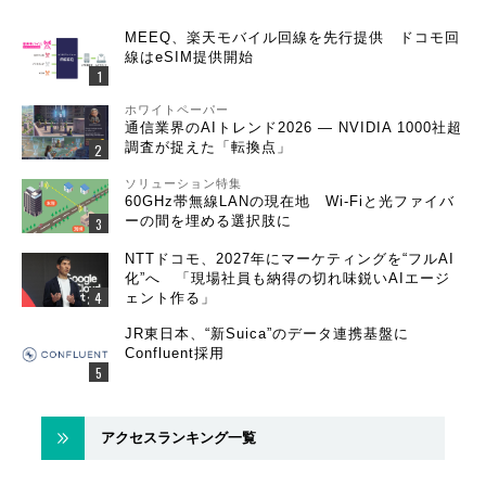
MEEQ、楽天モバイル回線を先行提供 ドコモ回
線はeSIM提供開始
ホワイトペーパー
通信業界のAIトレンド2026 ― NVIDIA 1000社超
調査が捉えた「転換点」
ソリューション特集
60GHz帯無線LANの現在地 Wi-Fiと光ファイバ
ーの間を埋める選択肢に
NTTドコモ、2027年にマーケティングを“フルAI
化”へ 「現場社員も納得の切れ味鋭いAIエージ
ェント作る」
JR東日本、“新Suica”のデータ連携基盤に
Confluent採用
アクセスランキング一覧