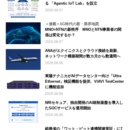
る 「Agentic IoT Lab」を設立
2026.08.07
＜連載＞6G時代の新・業界地図
MNO×NTNの新秩序 MNOとNTN事業者の関
係は変化するか？
2026.08.07
ANAがエクイニクスとクラウド接続を刷新、
ネットワーク構築期間が数カ月から数週間へ
2026.08.06
東陽テクニカがAIデータセンター向け「Ultra
Ethernet」検証機能を提供、VIAVI TestCenter
に機能追加
2026.08.06
NRIセキュア、独自開発のAI統制基盤を導入し
たSOCサービスを運用開始
2026.08.06
総務省の「ワット・ビット連携関連実証」に7