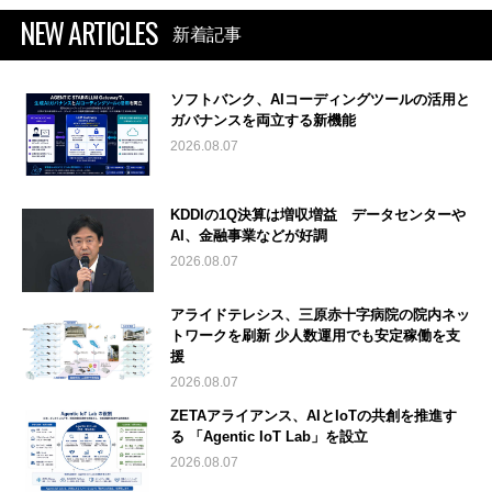
NEW ARTICLES
新着記事
ソフトバンク、AIコーディングツールの活用と
ガバナンスを両立する新機能
2026.08.07
KDDIの1Q決算は増収増益 データセンターや
AI、金融事業などが好調
2026.08.07
アライドテレシス、三原赤十字病院の院内ネッ
トワークを刷新 少人数運用でも安定稼働を支
援
2026.08.07
ZETAアライアンス、AIとIoTの共創を推進す
る 「Agentic IoT Lab」を設立
2026.08.07