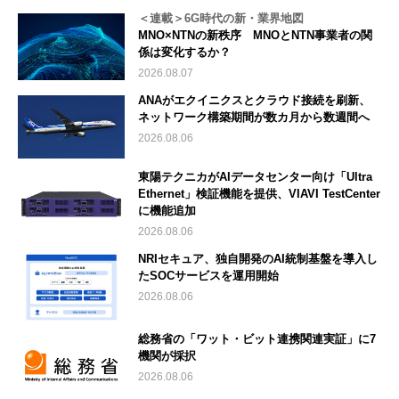
＜連載＞6G時代の新・業界地図
MNO×NTNの新秩序 MNOとNTN事業者の関
係は変化するか？
2026.08.07
ANAがエクイニクスとクラウド接続を刷新、
ネットワーク構築期間が数カ月から数週間へ
2026.08.06
東陽テクニカがAIデータセンター向け「Ultra
Ethernet」検証機能を提供、VIAVI TestCenter
に機能追加
2026.08.06
NRIセキュア、独自開発のAI統制基盤を導入し
たSOCサービスを運用開始
2026.08.06
総務省の「ワット・ビット連携関連実証」に7
機関が採択
2026.08.06