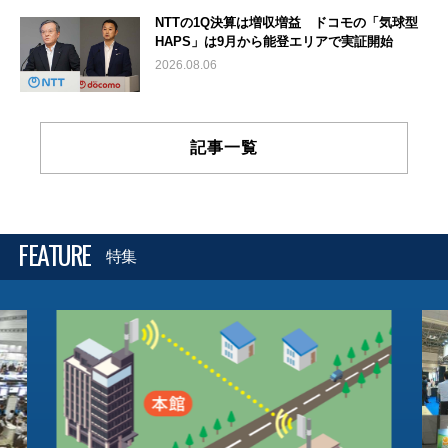
NTTの1Q決算は増収増益 ドコモの「気球型
HAPS」は9月から能登エリアで実証開始
2026.08.06
記事一覧
FEATURE
特集