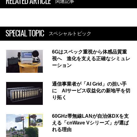
RELATED ARTICLE
関連記事
SPECIAL TOPIC
スペシャルトピック
6Gはスペック重視から体感品質重
視へ 進化を支える正確なシミュレ
ーション
通信事業者が「AI Grid」の担い手
に AIサービス収益化の新地平を切
り拓く
60GHz帯無線LANが自治体DXを支
える「cnWave Vシリーズ」が選ば
れる理由