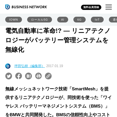
無料会員登録
IOWN
ローカル5G
AI
6G
IoT
通
電気自動車に革命!? ― リニアテクノ
ロジーがバッテリー管理システムを
無線化
坪田弘樹（編集部）
2017.01.19
無線メッシュネットワーク技術「SmartMesh」を提
供するリニアテクノロジーが、同技術を使った「ワイ
ヤレス バッテリーマネジメントシステム（BMS）」
をBMWと共同開発した。BMSの信頼性向上やコスト