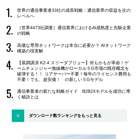
世界の通信事業者33社の成長戦略：通信業界の収益を次の
レベルへ
［世界4473社調査］通信業界におけるAI成熟度と先駆企業
の戦略
高価な専用ネットワークは本当に必要か？ AIネットワーク
構築の現実解
【基調講演 K2-4 スリーダブリュー】何もかもが革命！ゲ
ームチェンジャー無線機がローカル５G市場の既存概念を
破壊する！！ コアサーバー不要！毎年のライセンス費用も
不要！でも、超安価！ の新しい５Gモデル
通信事業者の新たな戦略ガイド B2B2Xモデルを成功に導
く秘訣とは
ダウンロード数ランキングをもっと見る