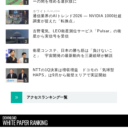
ーの間を埋める選択肢に
ホワイトペーパー
通信業界のAIトレンド2026 ― NVIDIA 1000社超
調査が捉えた「転換点」
古野電気、LEO衛星測位サービス「Pulsar」の衛
星から実信号を受信
衛星コンステ、日本の勝ち筋は「負けないこ
と」 宇宙開発の最新動向を三菱総研が解説
NTTの1Q決算は増収増益 ドコモの「気球型
HAPS」は9月から能登エリアで実証開始
アクセスランキング一覧
DOWNLOAD
WHITE PAPER RANKING