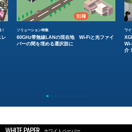
結！
ソリューション特集
ワイ
スレ
60GHz帯無線LANの現在地 Wi-Fiと光ファイ
XG
バーの間を埋める選択肢に
W
介
WHITE PAPER
ホワイトペーパー