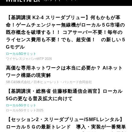
【基調講演 K2-4 スリーダブリュー】何もかもが革
命！ゲームチェンジャー無線機がローカル５G市場の
既存概念を破壊する！！ コアサーバー不要！毎年の
ライセンス費用も不要！でも、超安価！ の新しい５
Gモデル
ローカル5Gサミット
ワイヤレスジャパン×WTP 2026
高価な専用ネットワークは本当に必要か？ AIネット
ワーク構築の現実解
SB C&S株式会社／日本ヒューレット・パッカード合同会社
【基調講演・総務省 佐藤移動通信企画官】ローカル
5Gの更なる普及拡大に向けて
ローカル5Gサミット
ローカル5Gサミット2025
【セッション2・スリーダブリュー/SMFLレンタル】
ローカル５Ｇの最新トレンド 導入・実装が一番簡単