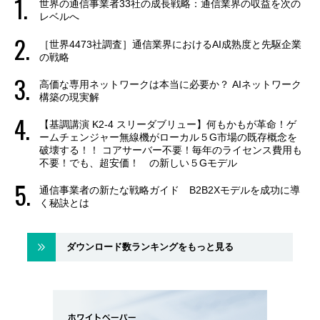
世界の通信事業者33社の成長戦略：通信業界の収益を次の
レベルへ
［世界4473社調査］通信業界におけるAI成熟度と先駆企業
の戦略
高価な専用ネットワークは本当に必要か？ AIネットワーク
構築の現実解
【基調講演 K2-4 スリーダブリュー】何もかもが革命！ゲ
ームチェンジャー無線機がローカル５G市場の既存概念を
破壊する！！ コアサーバー不要！毎年のライセンス費用も
不要！でも、超安価！ の新しい５Gモデル
通信事業者の新たな戦略ガイド B2B2Xモデルを成功に導
く秘訣とは
ダウンロード数ランキングをもっと見る