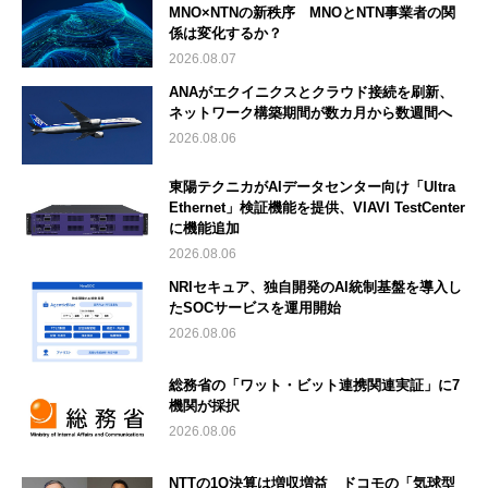
MNO×NTNの新秩序 MNOとNTN事業者の関
係は変化するか？
2026.08.07
ANAがエクイニクスとクラウド接続を刷新、
ネットワーク構築期間が数カ月から数週間へ
2026.08.06
東陽テクニカがAIデータセンター向け「Ultra
Ethernet」検証機能を提供、VIAVI TestCenter
に機能追加
2026.08.06
NRIセキュア、独自開発のAI統制基盤を導入し
たSOCサービスを運用開始
2026.08.06
総務省の「ワット・ビット連携関連実証」に7
機関が採択
2026.08.06
NTTの1Q決算は増収増益 ドコモの「気球型