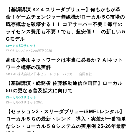
【基調講演 K2-4 スリーダブリュー】何もかもが革
命！ゲームチェンジャー無線機がローカル５G市場の
既存概念を破壊する！！ コアサーバー不要！毎年の
ライセンス費用も不要！でも、超安価！ の新しい５
Gモデル
ローカル5Gサミット
ワイヤレスジャパン×WTP 2026
高価な専用ネットワークは本当に必要か？ AIネット
ワーク構築の現実解
SB C&S株式会社／日本ヒューレット・パッカード合同会社
【基調講演・総務省 佐藤移動通信企画官】ローカル
5Gの更なる普及拡大に向けて
ローカル5Gサミット
ローカル5Gサミット2025
【セッション2・スリーダブリュー/SMFLレンタル】
ローカル５Ｇの最新トレンド 導入・実装が一番簡単
なシン・ローカル５Ｇシステムの実用例 25-26年最新