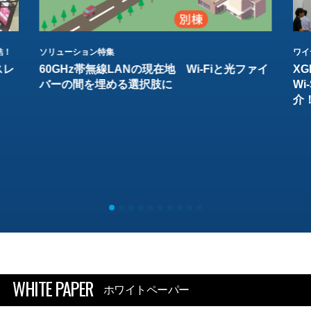
結！
ソリューション特集
ワイ
スレ
60GHz帯無線LANの現在地 Wi-Fiと光ファイ
XG
バーの間を埋める選択肢に
W
介
WHITE PAPER
ホワイトペーパー