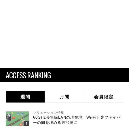
ACCESS RANKING
週間
月間
会員限定
ソリューション特集
60GHz帯無線LANの現在地 Wi-Fiと光ファイバ
ーの間を埋める選択肢に