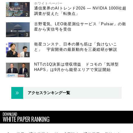
ホワイトペーパー
通信業界のAIトレンド2026 ― NVIDIA 1000社超
調査が捉えた「転換点」
古野電気、LEO衛星測位サービス「Pulsar」の衛
星から実信号を受信
衛星コンステ、日本の勝ち筋は「負けないこ
と」 宇宙開発の最新動向を三菱総研が解説
NTTの1Q決算は増収増益 ドコモの「気球型
HAPS」は9月から能登エリアで実証開始
アクセスランキング一覧
DOWNLOAD
WHITE PAPER RANKING