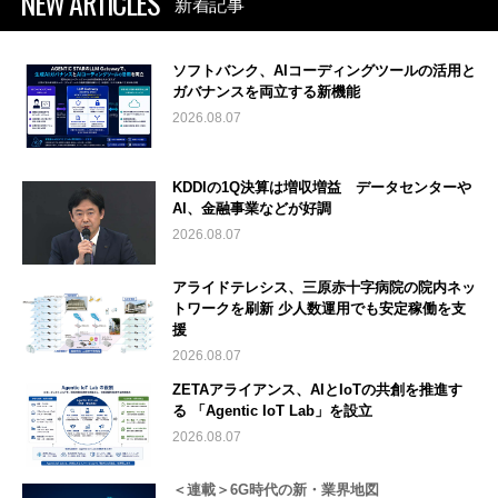
NEW ARTICLES
新着記事
ソフトバンク、AIコーディングツールの活用と
ガバナンスを両立する新機能
2026.08.07
KDDIの1Q決算は増収増益 データセンターや
AI、金融事業などが好調
2026.08.07
アライドテレシス、三原赤十字病院の院内ネッ
トワークを刷新 少人数運用でも安定稼働を支
援
2026.08.07
ZETAアライアンス、AIとIoTの共創を推進す
る 「Agentic IoT Lab」を設立
2026.08.07
＜連載＞6G時代の新・業界地図