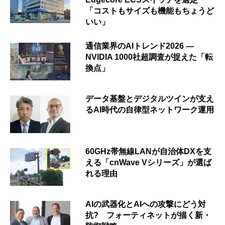
「コストもサイズも機能もちょうど
いい」
通信業界のAIトレンド2026 ―
NVIDIA 1000社超調査が捉えた「転
換点」
データ基盤とデジタルツインが支え
るAI時代の自律型ネットワーク運用
60GHz帯無線LANが自治体DXを支
える「cnWave Vシリーズ」が選ば
れる理由
AIの武器化とAIへの攻撃にどう対
抗? フォーティネットが描く新・