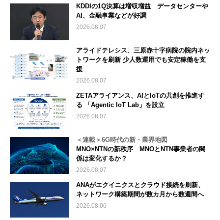
KDDIの1Q決算は増収増益 データセンターや
AI、金融事業などが好調
2026.08.07
アライドテレシス、三原赤十字病院の院内ネッ
トワークを刷新 少人数運用でも安定稼働を支
援
2026.08.07
ZETAアライアンス、AIとIoTの共創を推進す
る 「Agentic IoT Lab」を設立
2026.08.07
＜連載＞6G時代の新・業界地図
MNO×NTNの新秩序 MNOとNTN事業者の関
係は変化するか？
2026.08.07
ANAがエクイニクスとクラウド接続を刷新、
ネットワーク構築期間が数カ月から数週間へ
2026.08.06