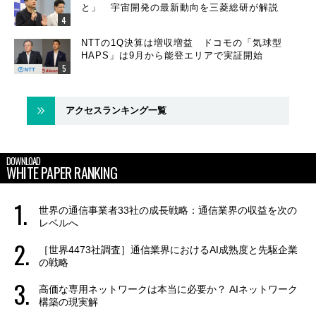
と」 宇宙開発の最新動向を三菱総研が解説
NTTの1Q決算は増収増益 ドコモの「気球型
HAPS」は9月から能登エリアで実証開始
アクセスランキング一覧
DOWNLOAD
WHITE PAPER RANKING
世界の通信事業者33社の成長戦略：通信業界の収益を次の
レベルへ
［世界4473社調査］通信業界におけるAI成熟度と先駆企業
の戦略
高価な専用ネットワークは本当に必要か？ AIネットワーク
構築の現実解