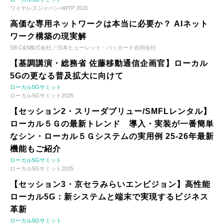
ワイヤレスジャパン×WTP 2026
高価な専用ネットワークは本当に必要か？ AIネット
ワーク構築の現実解
SB C&S株式会社／日本ヒューレット・パッカード合同会社
【基調講演・総務省 佐藤移動通信企画官】ローカル
5Gの更なる普及拡大に向けて
ローカル5Gサミット
ローカル5Gサミット2025
【セッション2・スリーダブリュー/SMFLレンタル】
ローカル５Ｇの最新トレンド 導入・実装が一番簡単
なシン・ローカル５Ｇシステムの実用例 25-26年最新
機能もご紹介
ローカル5Gサミット
ローカル5Gサミット2025
【セッション3・京セラみらいエンビジョン】高性能
ローカル5G：新システムと端末で実現するビジネス
革新
ローカル5Gサミット