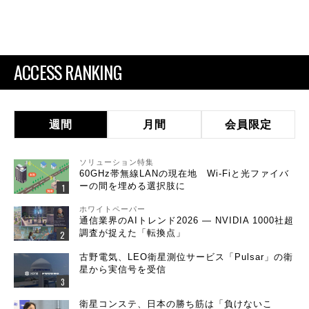
ACCESS RANKING
週間
月間
会員限定
ソリューション特集
60GHz帯無線LANの現在地 Wi-Fiと光ファイバ
ーの間を埋める選択肢に
ホワイトペーパー
通信業界のAIトレンド2026 ― NVIDIA 1000社超
調査が捉えた「転換点」
古野電気、LEO衛星測位サービス「Pulsar」の衛
星から実信号を受信
衛星コンステ、日本の勝ち筋は「負けないこ