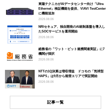
東陽テクニカがAIデータセンター向け「Ultra
Ethernet」検証機能を提供、VIAVI TestCenter
に機能追加
2026.08.06
NRIセキュア、独自開発のAI統制基盤を導入し
たSOCサービスを運用開始
2026.08.06
総務省の「ワット・ビット連携関連実証」に7
機関が採択
2026.08.06
NTTの1Q決算は増収増益 ドコモの「気球型
HAPS」は9月から能登エリアで実証開始
2026.08.06
記事一覧