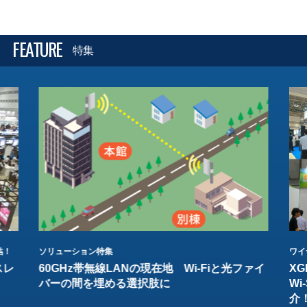
FEATURE
特集
結！
ソリューション特集
ワイ
スレ
60GHz帯無線LANの現在地 Wi-Fiと光ファイ
XG
バーの間を埋める選択肢に
W
介