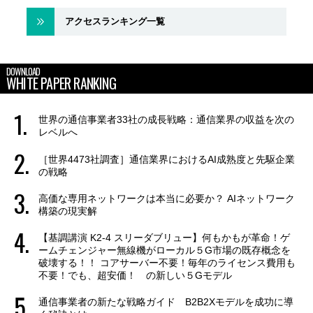
アクセスランキング一覧
DOWNLOAD
WHITE PAPER RANKING
世界の通信事業者33社の成長戦略：通信業界の収益を次の
レベルへ
［世界4473社調査］通信業界におけるAI成熟度と先駆企業
の戦略
高価な専用ネットワークは本当に必要か？ AIネットワーク
構築の現実解
【基調講演 K2-4 スリーダブリュー】何もかもが革命！ゲ
ームチェンジャー無線機がローカル５G市場の既存概念を
破壊する！！ コアサーバー不要！毎年のライセンス費用も
不要！でも、超安価！ の新しい５Gモデル
通信事業者の新たな戦略ガイド B2B2Xモデルを成功に導