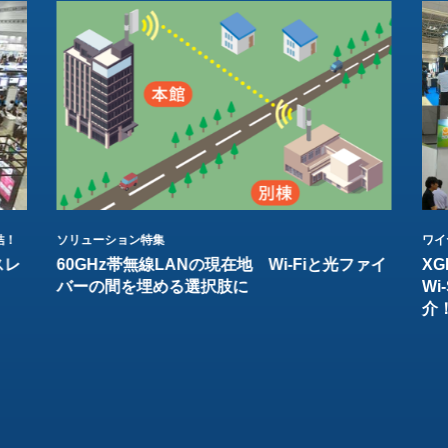
結！
ソリューション特集
ワイ
スレ
60GHz帯無線LANの現在地 Wi-Fiと光ファイ
XG
バーの間を埋める選択肢に
W
介