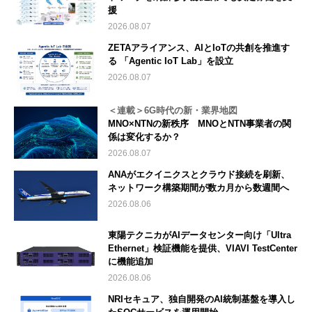
援
2026.08.07
ZETAアライアンス、AIとIoTの共創を推進す
る 「Agentic IoT Lab」を設立
2026.08.07
＜連載＞6G時代の新・業界地図
MNO×NTNの新秩序 MNOとNTN事業者の関
係は変化するか？
2026.08.07
ANAがエクイニクスとクラウド接続を刷新、
ネットワーク構築期間が数カ月から数週間へ
2026.08.06
東陽テクニカがAIデータセンター向け「Ultra
Ethernet」検証機能を提供、VIAVI TestCenter
に機能追加
2026.08.06
NRIセキュア、独自開発のAI統制基盤を導入し