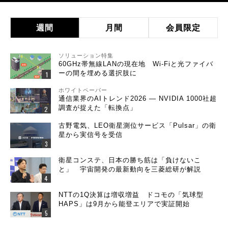
週間
月間
会員限定
ソリューション特集
60GHz帯無線LANの現在地 Wi-Fiと光ファイバ
ーの間を埋める選択肢に
ホワイトペーパー
通信業界のAIトレンド2026 ― NVIDIA 1000社超
調査が捉えた「転換点」
古野電気、LEO衛星測位サービス「Pulsar」の衛
星から実信号を受信
衛星コンステ、日本の勝ち筋は「負けないこ
と」 宇宙開発の最新動向を三菱総研が解説
NTTの1Q決算は増収増益 ドコモの「気球型
HAPS」は9月から能登エリアで実証開始