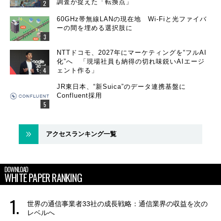
調査が捉えた「転換点」
60GHz帯無線LANの現在地 Wi-Fiと光ファイバ
ーの間を埋める選択肢に
NTTドコモ、2027年にマーケティングを“フルAI
化”へ 「現場社員も納得の切れ味鋭いAIエージ
ェント作る」
JR東日本、“新Suica”のデータ連携基盤に
Confluent採用
アクセスランキング一覧
DOWNLOAD
WHITE PAPER RANKING
世界の通信事業者33社の成長戦略：通信業界の収益を次の
レベルへ