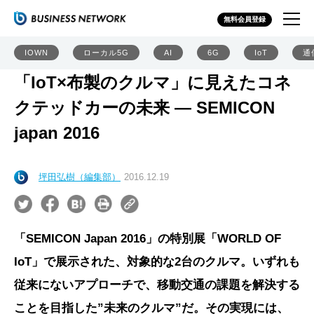
無料会員登録
IOWN
ローカル5G
AI
6G
IoT
通
「IoT×布製のクルマ」に見えたコネ
クテッドカーの未来 ― SEMICON
japan 2016
坪田弘樹（編集部）
2016.12.19
「SEMICON Japan 2016」の特別展「WORLD OF
IoT」で展示された、対象的な2台のクルマ。いずれも
従来にないアプローチで、移動交通の課題を解決する
ことを目指した”未来のクルマ”だ。その実現には、