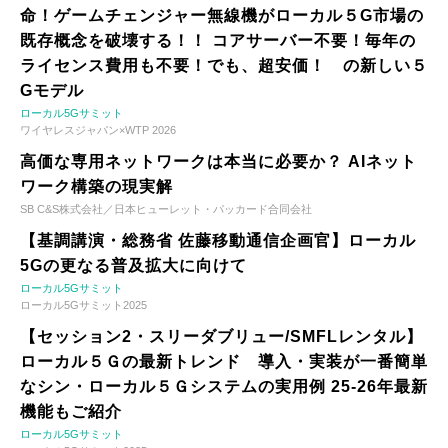
命！ゲームチェンジャー無線機がローカル５G市場の
既存概念を破壊する！！ コアサーバー不要！毎年の
ライセンス費用も不要！でも、超安価！ の新しい５
Gモデル
ローカル5Gサミット
ワイヤレスジャパン×WTP 2026
高価な専用ネットワークは本当に必要か？ AIネット
ワーク構築の現実解
SB C&S株式会社／日本ヒューレット・パッカード合同会社
【基調講演・総務省 佐藤移動通信企画官】ローカル
5Gの更なる普及拡大に向けて
ローカル5Gサミット
ローカル5Gサミット2025
【セッション2・スリーダブリュー/SMFLレンタル】
ローカル５Ｇの最新トレンド 導入・実装が一番簡単
なシン・ローカル５Ｇシステムの実用例 25-26年最新
機能もご紹介
ローカル5Gサミット