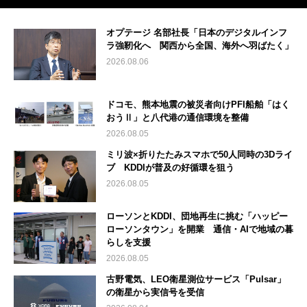
オプテージ 名部社長「日本のデジタルインフ
ラ強靭化へ 関西から全国、海外へ羽ばたく」
2026.08.06
ドコモ、熊本地震の被災者向けPFI船舶「はく
おうⅡ」と八代港の通信環境を整備
2026.08.05
ミリ波×折りたたみスマホで50人同時の3Dライ
ブ KDDIが普及の好循環を狙う
2026.08.05
ローソンとKDDI、団地再生に挑む「ハッピー
ローソンタウン」を開業 通信・AIで地域の暮
らしを支援
2026.08.05
古野電気、LEO衛星測位サービス「Pulsar」
の衛星から実信号を受信