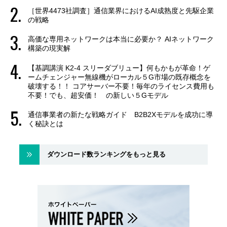
［世界4473社調査］通信業界におけるAI成熟度と先駆企業
の戦略
高価な専用ネットワークは本当に必要か？ AIネットワーク
構築の現実解
【基調講演 K2-4 スリーダブリュー】何もかもが革命！ゲ
ームチェンジャー無線機がローカル５G市場の既存概念を
破壊する！！ コアサーバー不要！毎年のライセンス費用も
不要！でも、超安価！ の新しい５Gモデル
通信事業者の新たな戦略ガイド B2B2Xモデルを成功に導
く秘訣とは
ダウンロード数ランキングをもっと見る