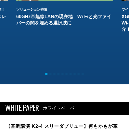
結！
ソリューション特集
ワイ
スレ
60GHz帯無線LANの現在地 Wi-Fiと光ファイ
XG
バーの間を埋める選択肢に
W
介
WHITE PAPER
ホワイトペーパー
【基調講演 K2-4 スリーダブリュー】何もかもが革