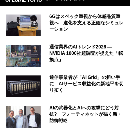
6Gはスペック重視から体感品質重
視へ 進化を支える正確なシミュレ
ーション
通信業界のAIトレンド2026 ―
NVIDIA 1000社超調査が捉えた「転
換点」
通信事業者が「AI Grid」の担い手
に AIサービス収益化の新地平を切
り拓く
AIの武器化とAIへの攻撃にどう対
抗? フォーティネットが描く新・
防御戦略