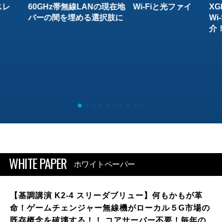
スレ
60GHz帯無線LANの現在地 Wi-Fiと光ファイ
XG
バーの間を埋める選択肢に
W
介
WHITE PAPER
ホワイトペーパー
【基調講演 K2-4 スリーダブリュー】何もかもが革
命！ゲームチェンジャー無線機がローカル５G市場の
既存概念を破壊する！！ コアサーバー不要！毎年の