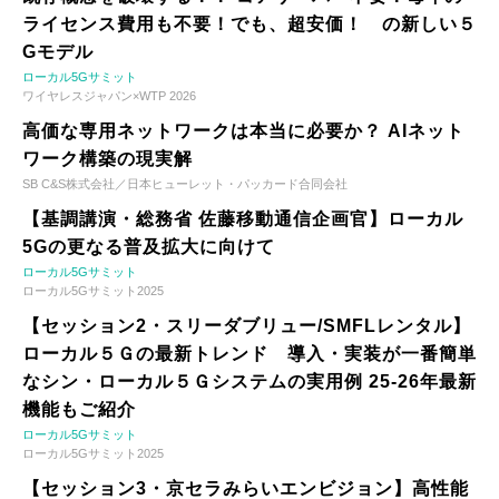
ライセンス費用も不要！でも、超安価！ の新しい５
Gモデル
ローカル5Gサミット
ワイヤレスジャパン×WTP 2026
高価な専用ネットワークは本当に必要か？ AIネット
ワーク構築の現実解
SB C&S株式会社／日本ヒューレット・パッカード合同会社
【基調講演・総務省 佐藤移動通信企画官】ローカル
5Gの更なる普及拡大に向けて
ローカル5Gサミット
ローカル5Gサミット2025
【セッション2・スリーダブリュー/SMFLレンタル】
ローカル５Ｇの最新トレンド 導入・実装が一番簡単
なシン・ローカル５Ｇシステムの実用例 25-26年最新
機能もご紹介
ローカル5Gサミット
ローカル5Gサミット2025
【セッション3・京セラみらいエンビジョン】高性能