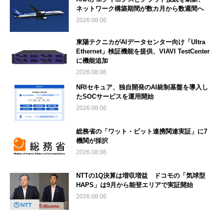
ネットワーク構築期間が数カ月から数週間へ
2026.08.06
東陽テクニカがAIデータセンター向け「Ultra
Ethernet」検証機能を提供、VIAVI TestCenter
に機能追加
2026.08.06
NRIセキュア、独自開発のAI統制基盤を導入し
たSOCサービスを運用開始
2026.08.06
総務省の「ワット・ビット連携関連実証」に7
機関が採択
2026.08.06
NTTの1Q決算は増収増益 ドコモの「気球型
HAPS」は9月から能登エリアで実証開始
2026.08.06