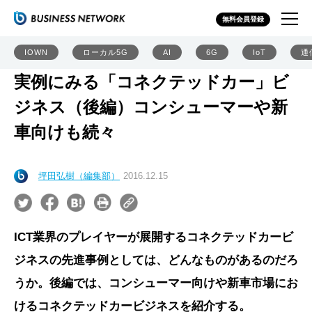
無料会員登録
IOWN
ローカル5G
AI
6G
IoT
通
実例にみる「コネクテッドカー」ビ
ジネス（後編）コンシューマーや新
車向けも続々
坪田弘樹（編集部）
2016.12.15
ICT業界のプレイヤーが展開するコネクテッドカービ
ジネスの先進事例としては、どんなものがあるのだろ
うか。後編では、コンシューマー向けや新車市場にお
けるコネクテッドカービジネスを紹介する。