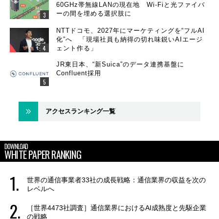
60GHz帯無線LANの現在地 Wi-Fiと光ファイバ
ーの間を埋める選択肢に
NTTドコモ、2027年にマーケティングを“フルAI
化”へ 「現場社員も納得の切れ味鋭いAIエージ
ェント作る」
JR東日本、“新Suica”のデータ連携基盤に
Confluent採用
アクセスランキング一覧
DOWNLOAD
WHITE PAPER RANKING
世界の通信事業者33社の成長戦略：通信業界の収益を次の
レベルへ
［世界4473社調査］通信業界におけるAI成熟度と先駆企業
の戦略