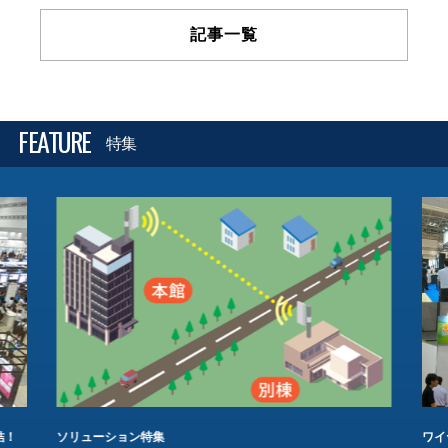
記事一覧
FEATURE
特集
結！
ソリューション特集
ワイ