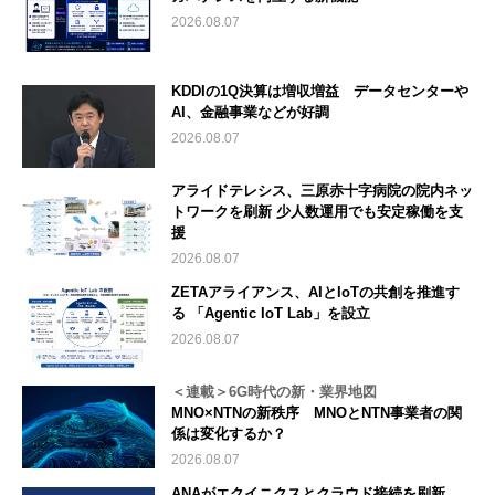
2026.08.07
KDDIの1Q決算は増収増益 データセンターや
AI、金融事業などが好調
2026.08.07
アライドテレシス、三原赤十字病院の院内ネッ
トワークを刷新 少人数運用でも安定稼働を支
援
2026.08.07
ZETAアライアンス、AIとIoTの共創を推進す
る 「Agentic IoT Lab」を設立
2026.08.07
＜連載＞6G時代の新・業界地図
MNO×NTNの新秩序 MNOとNTN事業者の関
係は変化するか？
2026.08.07
ANAがエクイニクスとクラウド接続を刷新、