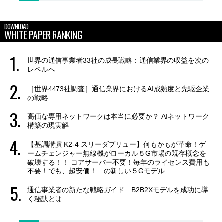
DOWNLOAD
WHITE PAPER RANKING
世界の通信事業者33社の成長戦略：通信業界の収益を次の
レベルへ
［世界4473社調査］通信業界におけるAI成熟度と先駆企業
の戦略
高価な専用ネットワークは本当に必要か？ AIネットワーク
構築の現実解
【基調講演 K2-4 スリーダブリュー】何もかもが革命！ゲ
ームチェンジャー無線機がローカル５G市場の既存概念を
破壊する！！ コアサーバー不要！毎年のライセンス費用も
不要！でも、超安価！ の新しい５Gモデル
通信事業者の新たな戦略ガイド B2B2Xモデルを成功に導
く秘訣とは