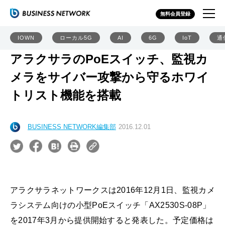
無料会員登録
IOWN
ローカル5G
AI
6G
IoT
通
アラクサラのPoEスイッチ、監視カ
メラをサイバー攻撃から守るホワイ
トリスト機能を搭載
BUSINESS NETWORK編集部
2016.12.01
アラクサラネットワークスは2016年12月1日、監視カメ
ラシステム向けの小型PoEスイッチ「AX2530S-08P」
を2017年3月から提供開始すると発表した。予定価格は