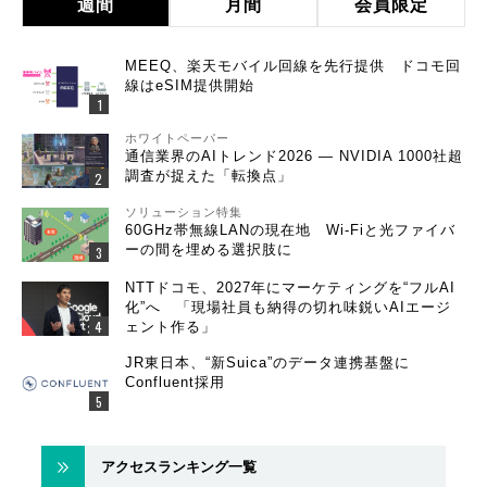
週間
月間
会員限定
MEEQ、楽天モバイル回線を先行提供 ドコモ回
線はeSIM提供開始
ホワイトペーパー
通信業界のAIトレンド2026 ― NVIDIA 1000社超
調査が捉えた「転換点」
ソリューション特集
60GHz帯無線LANの現在地 Wi-Fiと光ファイバ
ーの間を埋める選択肢に
NTTドコモ、2027年にマーケティングを“フルAI
化”へ 「現場社員も納得の切れ味鋭いAIエージ
ェント作る」
JR東日本、“新Suica”のデータ連携基盤に
Confluent採用
アクセスランキング一覧