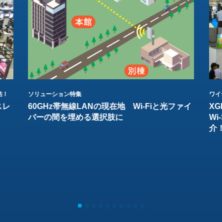
結！
ソリューション特集
ワイ
スレ
60GHz帯無線LANの現在地 Wi-Fiと光ファイ
XG
バーの間を埋める選択肢に
W
介