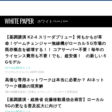
WHITE PAPER
ホワイトペーパー
【基調講演 K2-4 スリーダブリュー】何もかもが革
命！ゲームチェンジャー無線機がローカル５G市場の
既存概念を破壊する！！ コアサーバー不要！毎年の
ライセンス費用も不要！でも、超安価！ の新しい５
Gモデル
ローカル5Gサミット
ワイヤレスジャパン×WTP 2026
高価な専用ネットワークは本当に必要か？ AIネット
ワーク構築の現実解
SB C&S株式会社／日本ヒューレット・パッカード合同会社
【基調講演・総務省 佐藤移動通信企画官】ローカル
5Gの更なる普及拡大に向けて
ローカル5Gサミット