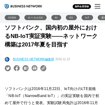
無料会員登録
IOWN
ローカル5G
AI
6G
IoT
通
ソフトバンク、国内初の屋外におけ
るNB-IoT実証実験――ネットワーク
構築は2017年夏を目指す
BUSINESS NETWORK編集部
2016.11.22
ソフトバンクは2016年11月22日、IoT向けのLTE規格
「NB-IoT（NarrowBand IoT）」の実証実験を国内で初
めて屋外で行うと発表。実験試験局免許は2016年11月