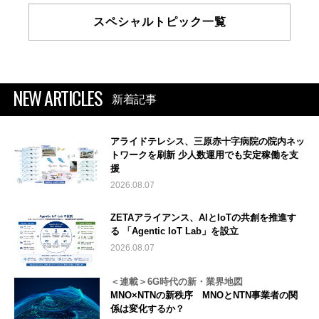
スペシャルトピック一覧
NEW ARTICLES
新着記事
アライドテレシス、三原赤十字病院の院内ネッ
トワークを刷新 少人数運用でも安定稼働を支
援
2026.08.07
ZETAアライアンス、AIとIoTの共創を推進す
る 「Agentic IoT Lab」を設立
2026.08.07
＜連載＞6G時代の新・業界地図
MNO×NTNの新秩序 MNOとNTN事業者の関
係は変化するか？