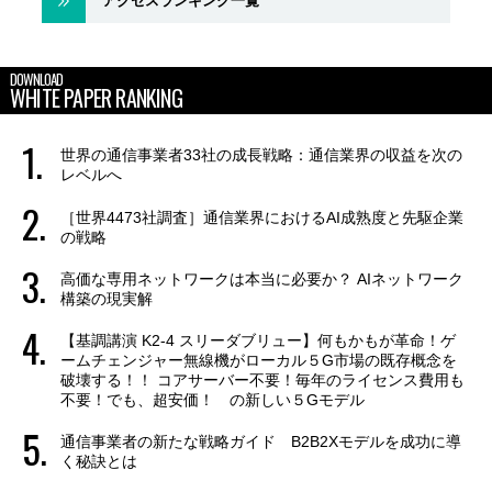
アクセスランキング一覧
DOWNLOAD
WHITE PAPER RANKING
世界の通信事業者33社の成長戦略：通信業界の収益を次の
レベルへ
［世界4473社調査］通信業界におけるAI成熟度と先駆企業
の戦略
高価な専用ネットワークは本当に必要か？ AIネットワーク
構築の現実解
【基調講演 K2-4 スリーダブリュー】何もかもが革命！ゲ
ームチェンジャー無線機がローカル５G市場の既存概念を
破壊する！！ コアサーバー不要！毎年のライセンス費用も
不要！でも、超安価！ の新しい５Gモデル
通信事業者の新たな戦略ガイド B2B2Xモデルを成功に導
く秘訣とは