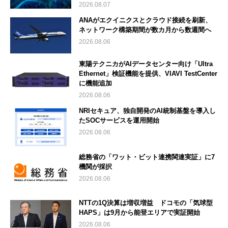
2026.08.07
ANAがエクイニクスとクラウド接続を刷新、
ネットワーク構築期間が数カ月から数週間へ
2026.08.06
東陽テクニカがAIデータセンター向け「Ultra
Ethernet」検証機能を提供、VIAVI TestCenter
に機能追加
2026.08.06
NRIセキュア、独自開発のAI統制基盤を導入し
たSOCサービスを運用開始
2026.08.06
総務省の「ワット・ビット連携関連実証」に7
機関が採択
2026.08.06
NTTの1Q決算は増収増益 ドコモの「気球型
HAPS」は9月から能登エリアで実証開始
2026.08.06