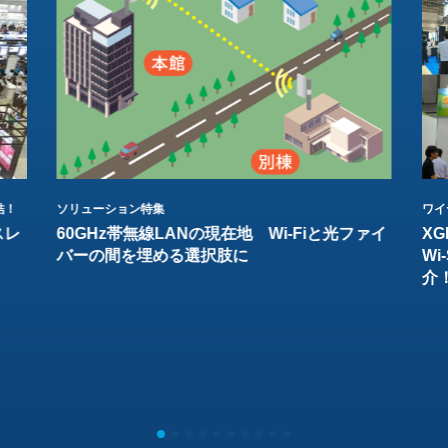
結！
ソリューション特集
ワイ
スレ
60GHz帯無線LANの現在地 Wi-Fiと光ファイ
XG
バーの間を埋める選択肢に
W
介