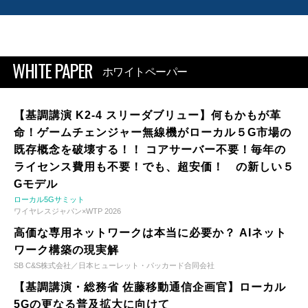
WHITE PAPER
ホワイトペーパー
【基調講演 K2-4 スリーダブリュー】何もかもが革
命！ゲームチェンジャー無線機がローカル５G市場の
既存概念を破壊する！！ コアサーバー不要！毎年の
ライセンス費用も不要！でも、超安価！ の新しい５
Gモデル
ローカル5Gサミット
ワイヤレスジャパン×WTP 2026
高価な専用ネットワークは本当に必要か？ AIネット
ワーク構築の現実解
SB C&S株式会社／日本ヒューレット・パッカード合同会社
【基調講演・総務省 佐藤移動通信企画官】ローカル
5Gの更なる普及拡大に向けて