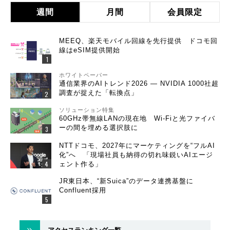
週間
月間
会員限定
MEEQ、楽天モバイル回線を先行提供 ドコモ回
線はeSIM提供開始
ホワイトペーパー
通信業界のAIトレンド2026 ― NVIDIA 1000社超
調査が捉えた「転換点」
ソリューション特集
60GHz帯無線LANの現在地 Wi-Fiと光ファイバ
ーの間を埋める選択肢に
NTTドコモ、2027年にマーケティングを“フルAI
化”へ 「現場社員も納得の切れ味鋭いAIエージ
ェント作る」
JR東日本、“新Suica”のデータ連携基盤に
Confluent採用