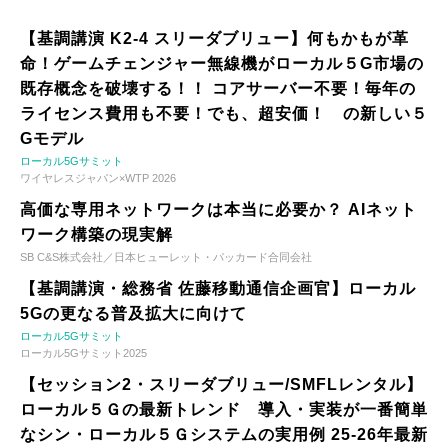
【基調講演 K2-4 スリーダブリュー】何もかもが革
命！ゲームチェンジャー無線機がローカル５G市場の
既存概念を破壊する！！ コアサーバー不要！毎年の
ライセンス費用も不要！でも、超安価！ の新しい５
Gモデル
ローカル5Gサミット
ワイヤレスジャパン×WTP 2026
高価な専用ネットワークは本当に必要か？ AIネット
ワーク構築の現実解
SB C&S株式会社／日本ヒューレット・パッカード合同会社
【基調講演・総務省 佐藤移動通信企画官】ローカル
5Gの更なる普及拡大に向けて
ローカル5Gサミット
ローカル5Gサミット2025
【セッション2・スリーダブリュー/SMFLレンタル】
ローカル５Ｇの最新トレンド 導入・実装が一番簡単
なシン・ローカル５Ｇシステムの実用例 25-26年最新