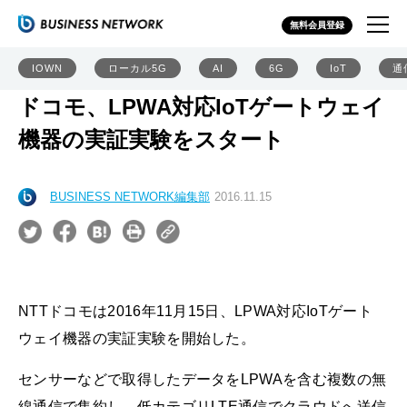
無料会員登録
IOWN
ローカル5G
AI
6G
IoT
通
ドコモ、LPWA対応IoTゲートウェイ
機器の実証実験をスタート
BUSINESS NETWORK編集部
2016.11.15
NTTドコモは2016年11月15日、LPWA対応IoTゲート
ウェイ機器の実証実験を開始した。
センサーなどで取得したデータをLPWAを含む複数の無
線通信で集約し、低カテゴリLTE通信でクラウドへ送信