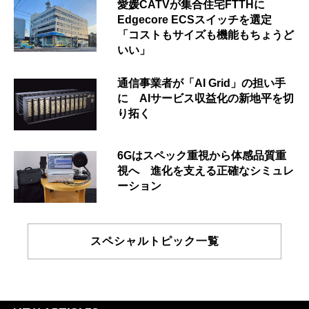
愛媛CATVが集合住宅FTTHに
Edgecore ECSスイッチを選定
「コストもサイズも機能もちょうど
いい」
通信事業者が「AI Grid」の担い手
に AIサービス収益化の新地平を切
り拓く
6Gはスペック重視から体感品質重
視へ 進化を支える正確なシミュレ
ーション
スペシャルトピック一覧