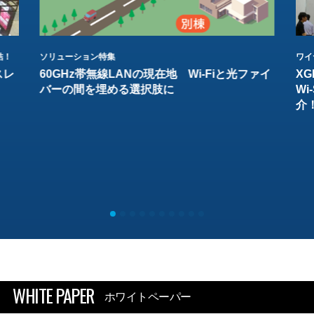
結！
ソリューション特集
ワイ
スレ
60GHz帯無線LANの現在地 Wi-Fiと光ファイ
XG
バーの間を埋める選択肢に
W
介
WHITE PAPER
ホワイトペーパー