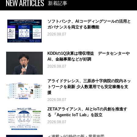
NEW ARTICLES
新着記事
ソフトバンク、AIコーディングツールの活用と
ガバナンスを両立する新機能
2026.08.07
KDDIの1Q決算は増収増益 データセンターや
AI、金融事業などが好調
2026.08.07
アライドテレシス、三原赤十字病院の院内ネッ
トワークを刷新 少人数運用でも安定稼働を支
援
2026.08.07
ZETAアライアンス、AIとIoTの共創を推進す
る 「Agentic IoT Lab」を設立
2026.08.07
＜連載＞6G時代の新・業界地図