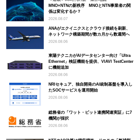
MNO×NTNの新秩序 MNOとNTN事業者の関
係は変化するか？
2026.08.07
ANAがエクイニクスとクラウド接続を刷新、
ネットワーク構築期間が数カ月から数週間へ
2026.08.06
東陽テクニカがAIデータセンター向け「Ultra
Ethernet」検証機能を提供、VIAVI TestCenter
に機能追加
2026.08.06
NRIセキュア、独自開発のAI統制基盤を導入し
たSOCサービスを運用開始
2026.08.06
総務省の「ワット・ビット連携関連実証」に7
機関が採択
2026.08.06