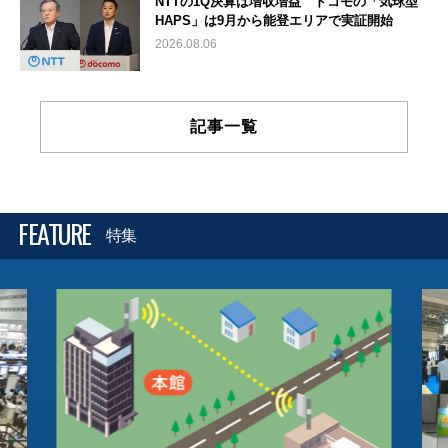
NTTの1Q決算は増収増益 ドコモの「気球型
HAPS」は9月から能登エリアで実証開始
2026.08.06
記事一覧
FEATURE
特集