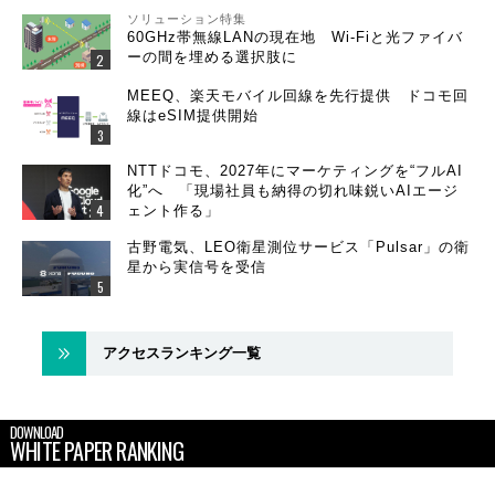
ソリューション特集
60GHz帯無線LANの現在地 Wi-Fiと光ファイバ
ーの間を埋める選択肢に
MEEQ、楽天モバイル回線を先行提供 ドコモ回
線はeSIM提供開始
NTTドコモ、2027年にマーケティングを“フルAI
化”へ 「現場社員も納得の切れ味鋭いAIエージ
ェント作る」
古野電気、LEO衛星測位サービス「Pulsar」の衛
星から実信号を受信
アクセスランキング一覧
DOWNLOAD
WHITE PAPER RANKING