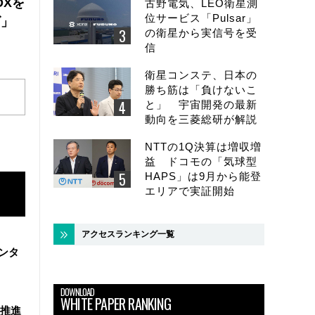
DXを
古野電気、LEO衛星測
位サービス「Pulsar」
ズ」
の衛星から実信号を受
信
衛星コンステ、日本の
勝ち筋は「負けないこ
と」 宇宙開発の最新
動向を三菱総研が解説
NTTの1Q決算は増収増
益 ドコモの「気球型
HAPS」は9月から能登
エリアで実証開始
アクセスランキング一覧
ンタ
DOWNLOAD
WHITE PAPER RANKING
を推進