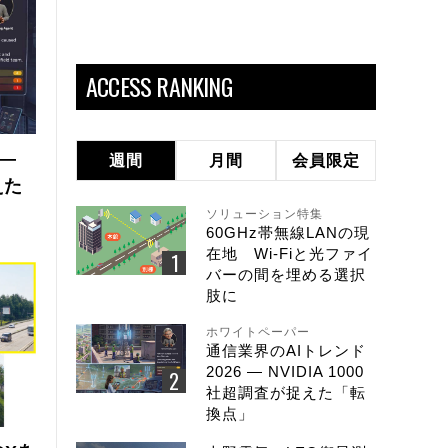
ACCESS RANKING
 ―
週間
月間
会員限定
えた
ソリューション特集
60GHz帯無線LANの現
在地 Wi-Fiと光ファイ
バーの間を埋める選択
肢に
ホワイトペーパー
通信業界のAIトレンド
2026 ― NVIDIA 1000
社超調査が捉えた「転
換点」