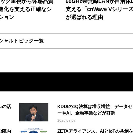
ペック重視から体感品質
60GHz帯無線LANが自治体
進化を支える正確なシ
支える「cnWave Vシリー
ション
が選ばれる理由
シャルトピック一覧
ルの活
KDDIの1Q決算は増収増益 データセ
ーやAI、金融事業などが好調
2026.08.07
の院内
ZETAアライアンス、AIとIoTの共創