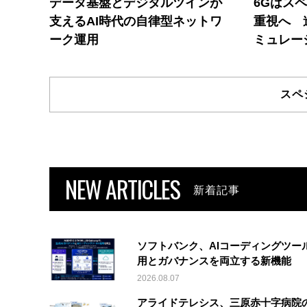
データ基盤とデジタルツインが
6Gはス
支えるAI時代の自律型ネットワ
重視へ 
ーク運用
ミュレー
スペ
NEW ARTICLES
新着記事
ソフトバンク、AIコーディングツー
用とガバナンスを両立する新機能
2026.08.07
アライドテレシス、三原赤十字病院