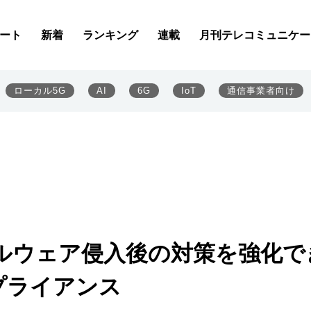
ート
新着
ランキング
連載
月刊テレコミュニケー
ローカル5G
AI
6G
IoT
通信事業者向け
ルウェア侵入後の対策を強化で
プライアンス