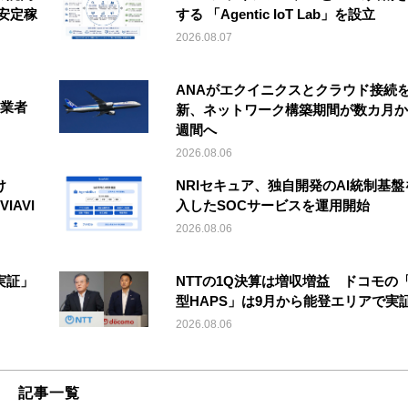
安定稼
する 「Agentic IoT Lab」を設立
2026.08.07
ANAがエクイニクスとクラウド接続
事業者
新、ネットワーク構築期間が数カ月か
週間へ
2026.08.06
け
NRIセキュア、独自開発のAI統制基盤
IAVI
入したSOCサービスを運用開始
2026.08.06
実証」
NTTの1Q決算は増収増益 ドコモの
型HAPS」は9月から能登エリアで実
2026.08.06
記事一覧