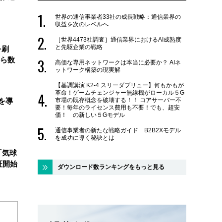
世界の通信事業者33社の成長戦略：通信業界の
収益を次のレベルへ
［世界4473社調査］通信業界におけるAI成熟度
と先駆企業の戦略
を刷
ら数
高価な専用ネットワークは本当に必要か？ AIネ
ットワーク構築の現実解
【基調講演 K2-4 スリーダブリュー】何もかもが
革命！ゲームチェンジャー無線機がローカル５G
を導
市場の既存概念を破壊する！！ コアサーバー不
要！毎年のライセンス費用も不要！でも、超安
価！ の新しい５Gモデル
通信事業者の新たな戦略ガイド B2B2Xモデル
を成功に導く秘訣とは
「気球
証開始
ダウンロード数ランキングをもっと見る