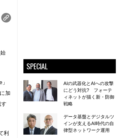
開始
SPECIAL
e」
AIの武器化とAIへの攻撃
にどう対抗? フォーテ
能に加
ィネットが描く新・防御
載す
戦略
データ基盤とデジタルツ
インが支えるAI時代の自
律型ネットワーク運用
て利