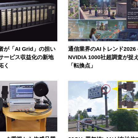
が「AI Grid」の担い
通信業界のAIトレンド2026
Iサービス収益化の新地
NVIDIA 1000社超調査が捉
拓く
「転換点」