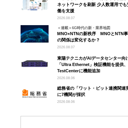
ネットワークを刷新 少人数運用でも
働を支援
2026.08.07
＜連載＞6G時代の新・業界地図
MNO×NTNの新秩序 MNOとNTN
の関係は変化するか？
2026.08.07
東陽テクニカがAIデータセンター向
「Ultra Ethernet」検証機能を提供、V
TestCenterに機能追加
2026.08.06
総務省の「ワット・ビット連携関連
に7機関が採択
2026.08.06