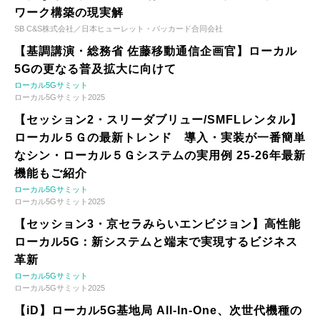
ワーク構築の現実解
SB C&S株式会社／日本ヒューレット・パッカード合同会社
【基調講演・総務省 佐藤移動通信企画官】ローカル
5Gの更なる普及拡大に向けて
ローカル5Gサミット
ローカル5Gサミット2025
【セッション2・スリーダブリュー/SMFLレンタル】
ローカル５Ｇの最新トレンド 導入・実装が一番簡単
なシン・ローカル５Ｇシステムの実用例 25-26年最新
機能もご紹介
ローカル5Gサミット
ローカル5Gサミット2025
【セッション3・京セラみらいエンビジョン】高性能
ローカル5G：新システムと端末で実現するビジネス
革新
ローカル5Gサミット
ローカル5Gサミット2025
【iD】ローカル5G基地局 All-In-One、次世代機種の