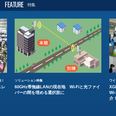
FEATURE
特集
結！
ソリューション特集
ワイ
スレ
60GHz帯無線LANの現在地 Wi-Fiと光ファイ
XG
バーの間を埋める選択肢に
W
介