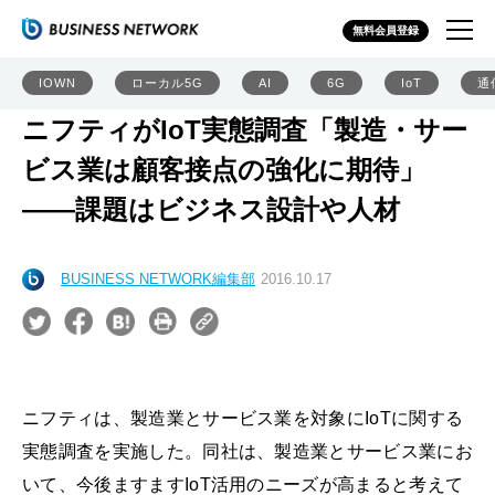
無料会員登録
IOWN
ローカル5G
AI
6G
IoT
通
ニフティがIoT実態調査「製造・サー
ビス業は顧客接点の強化に期待」
――課題はビジネス設計や人材
BUSINESS NETWORK編集部
2016.10.17
ニフティは、製造業とサービス業を対象にIoTに関する
実態調査を実施した。同社は、製造業とサービス業にお
いて、今後ますますIoT活用のニーズが高まると考えて