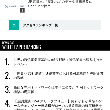
JR東日本、“新Suica”のデータ連携基盤に
Confluent採用
アクセスランキング一覧
DOWNLOAD
WHITE PAPER RANKING
世界の通信事業者33社の成長戦略：通信業界の収益を次の
レベルへ
［世界4473社調査］通信業界におけるAI成熟度と先駆企業
の戦略
高価な専用ネットワークは本当に必要か？ AIネットワーク
構築の現実解
【基調講演 K2-4 スリーダブリュー】何もかもが革命！ゲ
ームチェンジャー無線機がローカル５G市場の既存概念を