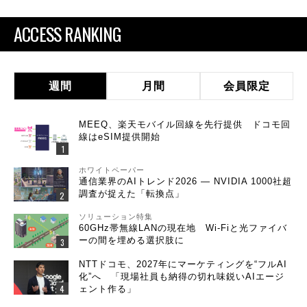
ACCESS RANKING
週間
月間
会員限定
MEEQ、楽天モバイル回線を先行提供 ドコモ回
線はeSIM提供開始
ホワイトペーパー
通信業界のAIトレンド2026 ― NVIDIA 1000社超
調査が捉えた「転換点」
ソリューション特集
60GHz帯無線LANの現在地 Wi-Fiと光ファイバ
ーの間を埋める選択肢に
NTTドコモ、2027年にマーケティングを“フルAI
化”へ 「現場社員も納得の切れ味鋭いAIエージ
ェント作る」