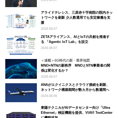
アライドテレシス、三原赤十字病院の院内ネッ
トワークを刷新 少人数運用でも安定稼働を支
援
2026.08.07
ZETAアライアンス、AIとIoTの共創を推進す
る 「Agentic IoT Lab」を設立
2026.08.07
＜連載＞6G時代の新・業界地図
MNO×NTNの新秩序 MNOとNTN事業者の関
係は変化するか？
2026.08.07
ANAがエクイニクスとクラウド接続を刷新、
ネットワーク構築期間が数カ月から数週間へ
2026.08.06
東陽テクニカがAIデータセンター向け「Ultra
Ethernet」検証機能を提供、VIAVI TestCenter
に機能追加