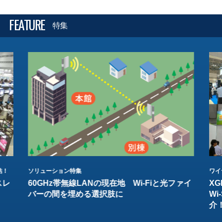
FEATURE
特集
結！
ソリューション特集
ワイ
スレ
60GHz帯無線LANの現在地 Wi-Fiと光ファイ
XG
バーの間を埋める選択肢に
W
介