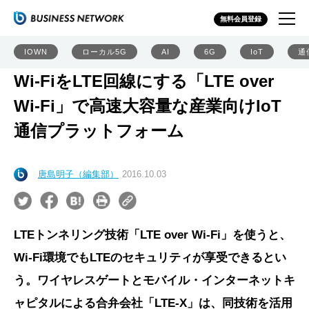
無料会員登録
IOWN
ローカル5G
AI
6G
IoT
通
Wi-FiをLTE回線にする「LTE over
Wi-Fi」で高速大容量な産業向けIoT
通信プラットフォーム
唐島明子（編集部）
2016.10.03
LTEトンネリング技術「LTE over Wi-Fi」を使うと、
Wi-Fi環境でもLTEのセキュリティが享受できるとい
う。ワイヤレスゲートとモバイル・インターネットキ
ャピタルによる合弁会社「LTE-X」は、同技術を活用