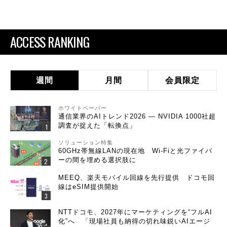
ACCESS RANKING
週間
月間
会員限定
ホワイトペーパー
通信業界のAIトレンド2026 ― NVIDIA 1000社超
調査が捉えた「転換点」
ソリューション特集
60GHz帯無線LANの現在地 Wi-Fiと光ファイバ
ーの間を埋める選択肢に
MEEQ、楽天モバイル回線を先行提供 ドコモ回
線はeSIM提供開始
NTTドコモ、2027年にマーケティングを“フルAI
化”へ 「現場社員も納得の切れ味鋭いAIエージ