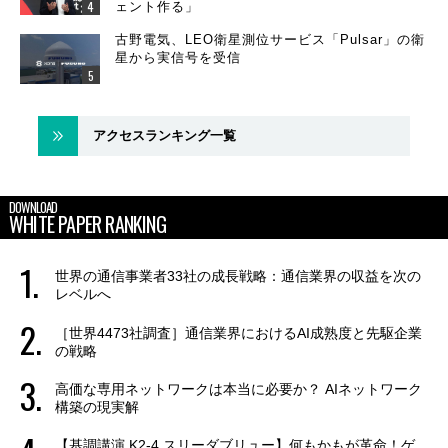
ェント作る」
古野電気、LEO衛星測位サービス「Pulsar」の衛
星から実信号を受信
アクセスランキング一覧
DOWNLOAD
WHITE PAPER RANKING
世界の通信事業者33社の成長戦略：通信業界の収益を次の
レベルへ
［世界4473社調査］通信業界におけるAI成熟度と先駆企業
の戦略
高価な専用ネットワークは本当に必要か？ AIネットワーク
構築の現実解
【基調講演 K2-4 スリーダブリュー】何もかもが革命！ゲ