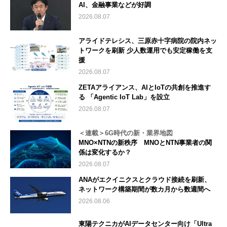
AI、金融事業などが好調
2026.08.07
アライドテレシス、三原赤十字病院の院内ネッ
トワークを刷新 少人数運用でも安定稼働を支
援
2026.08.07
ZETAアライアンス、AIとIoTの共創を推進す
る 「Agentic IoT Lab」を設立
2026.08.07
＜連載＞6G時代の新・業界地図
MNO×NTNの新秩序 MNOとNTN事業者の関
係は変化するか？
2026.08.07
ANAがエクイニクスとクラウド接続を刷新、
ネットワーク構築期間が数カ月から数週間へ
2026.08.06
東陽テクニカがAIデータセンター向け「Ultra