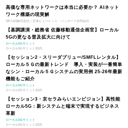
高価な専用ネットワークは本当に必要か？ AIネット
ワーク構築の現実解
SB C&S株式会社／日本ヒューレット・パッカード合同会社
【基調講演・総務省 佐藤移動通信企画官】ローカル
5Gの更なる普及拡大に向けて
ローカル5Gサミット
ローカル5Gサミット2025
【セッション2・スリーダブリュー/SMFLレンタル】
ローカル５Ｇの最新トレンド 導入・実装が一番簡単
なシン・ローカル５Ｇシステムの実用例 25-26年最新
機能もご紹介
ローカル5Gサミット
ローカル5Gサミット2025
【セッション3・京セラみらいエンビジョン】高性能
ローカル5G：新システムと端末で実現するビジネス
革新
ローカル5Gサミット
ローカル5Gサミット2025