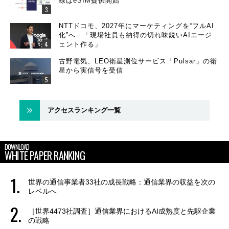
線はeSIM提供開始
NTTドコモ、2027年にマーケティングを“フルAI
化”へ 「現場社員も納得の切れ味鋭いAIエージ
ェント作る」
古野電気、LEO衛星測位サービス「Pulsar」の衛
星から実信号を受信
アクセスランキング一覧
DOWNLOAD
WHITE PAPER RANKING
世界の通信事業者33社の成長戦略：通信業界の収益を次の
レベルへ
［世界4473社調査］通信業界におけるAI成熟度と先駆企業
の戦略