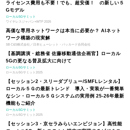
ライセンス費用も不要！でも、超安価！ の新しい５
Gモデル
ローカル5Gサミット
ワイヤレスジャパン×WTP 2026
高価な専用ネットワークは本当に必要か？ AIネット
ワーク構築の現実解
SB C&S株式会社／日本ヒューレット・パッカード合同会社
【基調講演・総務省 佐藤移動通信企画官】ローカル
5Gの更なる普及拡大に向けて
ローカル5Gサミット
ローカル5Gサミット2025
【セッション2・スリーダブリュー/SMFLレンタル】
ローカル５Ｇの最新トレンド 導入・実装が一番簡単
なシン・ローカル５Ｇシステムの実用例 25-26年最新
機能もご紹介
ローカル5Gサミット
ローカル5Gサミット2025
【セッション3・京セラみらいエンビジョン】高性能