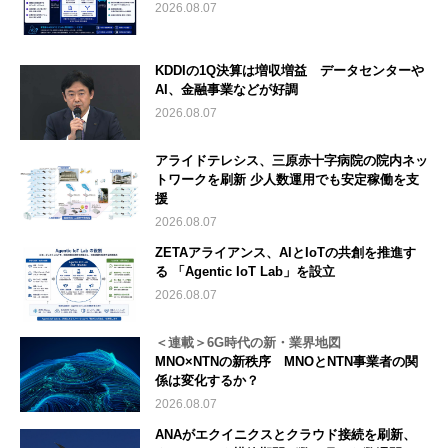
2026.08.07
KDDIの1Q決算は増収増益 データセンターや
AI、金融事業などが好調
2026.08.07
アライドテレシス、三原赤十字病院の院内ネッ
トワークを刷新 少人数運用でも安定稼働を支
援
2026.08.07
ZETAアライアンス、AIとIoTの共創を推進す
る 「Agentic IoT Lab」を設立
2026.08.07
＜連載＞6G時代の新・業界地図
MNO×NTNの新秩序 MNOとNTN事業者の関
係は変化するか？
2026.08.07
ANAがエクイニクスとクラウド接続を刷新、