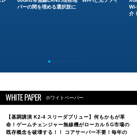
スレ
60GHz帯無線LANの現在地 Wi-Fiと光ファイ
XG
バーの間を埋める選択肢に
W
介
WHITE PAPER
ホワイトペーパー
【基調講演 K2-4 スリーダブリュー】何もかもが革
命！ゲームチェンジャー無線機がローカル５G市場の
既存概念を破壊する！！ コアサーバー不要！毎年の