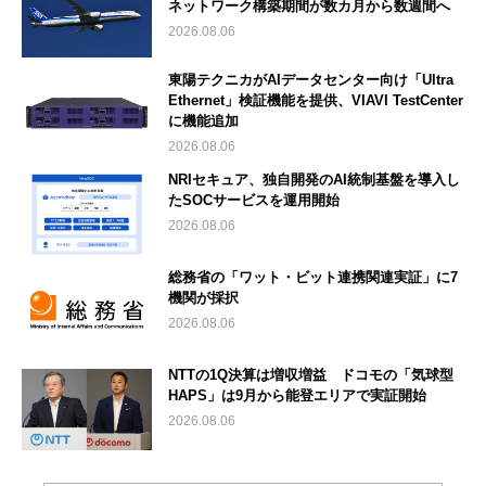
ネットワーク構築期間が数カ月から数週間へ
2026.08.06
東陽テクニカがAIデータセンター向け「Ultra
Ethernet」検証機能を提供、VIAVI TestCenter
に機能追加
2026.08.06
NRIセキュア、独自開発のAI統制基盤を導入し
たSOCサービスを運用開始
2026.08.06
総務省の「ワット・ビット連携関連実証」に7
機関が採択
2026.08.06
NTTの1Q決算は増収増益 ドコモの「気球型
HAPS」は9月から能登エリアで実証開始
2026.08.06