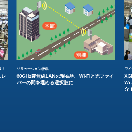
結！
ソリューション特集
ワイ
スレ
60GHz帯無線LANの現在地 Wi-Fiと光ファイ
XG
バーの間を埋める選択肢に
W
介