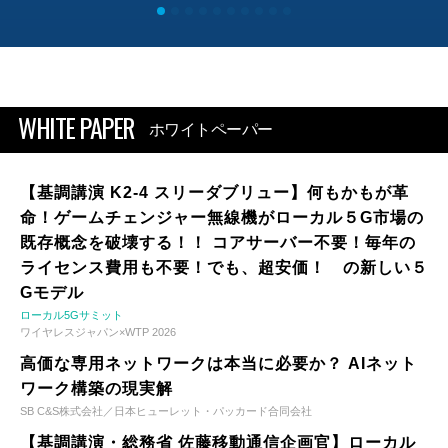
WHITE PAPER
ホワイトペーパー
【基調講演 K2-4 スリーダブリュー】何もかもが革
命！ゲームチェンジャー無線機がローカル５G市場の
既存概念を破壊する！！ コアサーバー不要！毎年の
ライセンス費用も不要！でも、超安価！ の新しい５
Gモデル
ローカル5Gサミット
ワイヤレスジャパン×WTP 2026
高価な専用ネットワークは本当に必要か？ AIネット
ワーク構築の現実解
SB C&S株式会社／日本ヒューレット・パッカード合同会社
【基調講演・総務省 佐藤移動通信企画官】ローカル