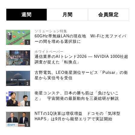
週間
月間
会員限定
ソリューション特集
60GHz帯無線LANの現在地 Wi-Fiと光ファイバ
ーの間を埋める選択肢に
ホワイトペーパー
通信業界のAIトレンド2026 ― NVIDIA 1000社超
調査が捉えた「転換点」
古野電気、LEO衛星測位サービス「Pulsar」の衛
星から実信号を受信
衛星コンステ、日本の勝ち筋は「負けないこ
と」 宇宙開発の最新動向を三菱総研が解説
NTTの1Q決算は増収増益 ドコモの「気球型
HAPS」は9月から能登エリアで実証開始