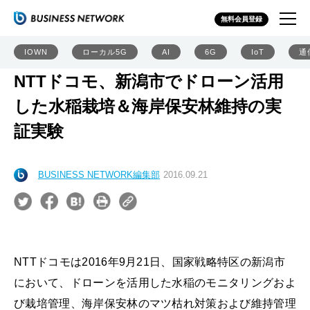
無料会員登録
IOWN
ローカル5G
AI
6G
IoT
通
NTTドコモ、新潟市でドローン活用
した水稲栽培＆海岸保安林維持の実
証実験
BUSINESS NETWORK編集部
2016.09.21
NTTドコモは2016年9月21日、国家戦略特区の新潟市
において、ドローンを活用した水稲のモニタリングおよ
び栽培管理、海岸保安林のマツ枯れ対策および維持管理