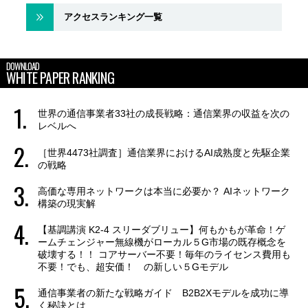
アクセスランキング一覧
DOWNLOAD
WHITE PAPER RANKING
世界の通信事業者33社の成長戦略：通信業界の収益を次の
レベルへ
［世界4473社調査］通信業界におけるAI成熟度と先駆企業
の戦略
高価な専用ネットワークは本当に必要か？ AIネットワーク
構築の現実解
【基調講演 K2-4 スリーダブリュー】何もかもが革命！ゲ
ームチェンジャー無線機がローカル５G市場の既存概念を
破壊する！！ コアサーバー不要！毎年のライセンス費用も
不要！でも、超安価！ の新しい５Gモデル
通信事業者の新たな戦略ガイド B2B2Xモデルを成功に導
く秘訣とは