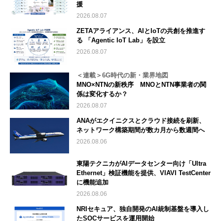
援
2026.08.07
ZETAアライアンス、AIとIoTの共創を推進す
る 「Agentic IoT Lab」を設立
2026.08.07
＜連載＞6G時代の新・業界地図
MNO×NTNの新秩序 MNOとNTN事業者の関
係は変化するか？
2026.08.07
ANAがエクイニクスとクラウド接続を刷新、
ネットワーク構築期間が数カ月から数週間へ
2026.08.06
東陽テクニカがAIデータセンター向け「Ultra
Ethernet」検証機能を提供、VIAVI TestCenter
に機能追加
2026.08.06
NRIセキュア、独自開発のAI統制基盤を導入し
たSOCサービスを運用開始