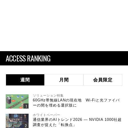
ACCESS RANKING
週間
月間
会員限定
ソリューション特集
60GHz帯無線LANの現在地 Wi-Fiと光ファイバ
ーの間を埋める選択肢に
ホワイトペーパー
通信業界のAIトレンド2026 ― NVIDIA 1000社超
調査が捉えた「転換点」