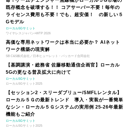
命！ゲームチェンジャー無線機がローカル５G市場の
既存概念を破壊する！！ コアサーバー不要！毎年の
ライセンス費用も不要！でも、超安価！ の新しい５
Gモデル
ローカル5Gサミット
ワイヤレスジャパン×WTP 2026
高価な専用ネットワークは本当に必要か？ AIネット
ワーク構築の現実解
SB C&S株式会社／日本ヒューレット・パッカード合同会社
【基調講演・総務省 佐藤移動通信企画官】ローカル
5Gの更なる普及拡大に向けて
ローカル5Gサミット
ローカル5Gサミット2025
【セッション2・スリーダブリュー/SMFLレンタル】
ローカル５Ｇの最新トレンド 導入・実装が一番簡単
なシン・ローカル５Ｇシステムの実用例 25-26年最新
機能もご紹介
ローカル5Gサミット
ローカル5Gサミット2025