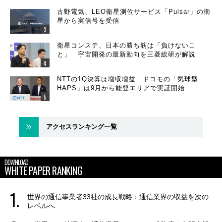
古野電気、LEO衛星測位サービス「Pulsar」の衛
星から実信号を受信
衛星コンステ、日本の勝ち筋は「負けないこ
と」 宇宙開発の最新動向を三菱総研が解説
NTTの1Q決算は増収増益 ドコモの「気球型
HAPS」は9月から能登エリアで実証開始
アクセスランキング一覧
DOWNLOAD
WHITE PAPER RANKING
世界の通信事業者33社の成長戦略：通信業界の収益を次の
レベルへ