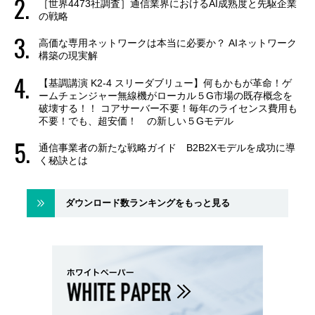
［世界4473社調査］通信業界におけるAI成熟度と先駆企業
の戦略
高価な専用ネットワークは本当に必要か？ AIネットワーク
構築の現実解
【基調講演 K2-4 スリーダブリュー】何もかもが革命！ゲ
ームチェンジャー無線機がローカル５G市場の既存概念を
破壊する！！ コアサーバー不要！毎年のライセンス費用も
不要！でも、超安価！ の新しい５Gモデル
通信事業者の新たな戦略ガイド B2B2Xモデルを成功に導
く秘訣とは
ダウンロード数ランキングをもっと見る