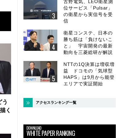
古野電気、LEO衛星測
位サービス「Pulsar」
の衛星から実信号を受
信
衛星コンステ、日本の
勝ち筋は「負けないこ
と」 宇宙開発の最新
動向を三菱総研が解説
NTTの1Q決算は増収増
益 ドコモの「気球型
HAPS」は9月から能登
エリアで実証開始
どう
アクセスランキング一覧
が描く
DOWNLOAD
WHITE PAPER RANKING