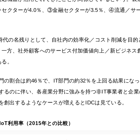
クターが4.0％、③金融セクターが3.5％、④流通／サ
hine）時代の名残りとして、自社内の効率化／コスト削減を目
た。一方、社外顧客へのサービス付加価値向上／新ビジネス
ある。
門の割合は約46％で、IT部門の約32％を上回る結果にな
速するのに伴い、各産業分野に強みを持つ非IT事業者と企業
を創出するようなケースが増えるとIDCは見ている。
IoT利用率（2015年との比較）