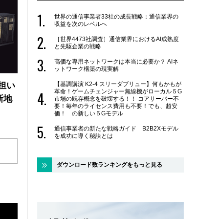
世界の通信事業者33社の成長戦略：通信業界の
収益を次のレベルへ
［世界4473社調査］通信業界におけるAI成熟度
と先駆企業の戦略
高価な専用ネットワークは本当に必要か？ AIネ
ットワーク構築の現実解
【基調講演 K2-4 スリーダブリュー】何もかもが
の担い
革命！ゲームチェンジャー無線機がローカル５G
新地
市場の既存概念を破壊する！！ コアサーバー不
要！毎年のライセンス費用も不要！でも、超安
価！ の新しい５Gモデル
通信事業者の新たな戦略ガイド B2B2Xモデル
を成功に導く秘訣とは
ダウンロード数ランキングをもっと見る