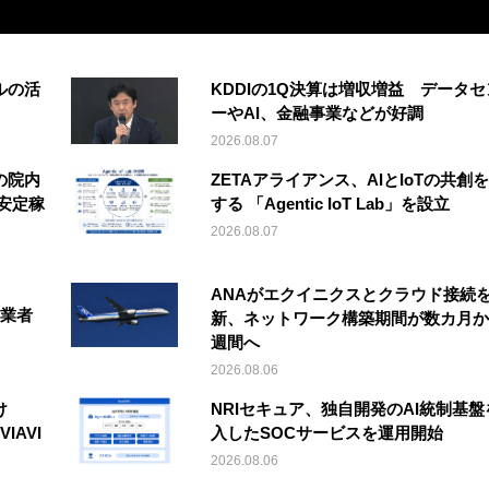
ルの活
KDDIの1Q決算は増収増益 データセ
ーやAI、金融事業などが好調
2026.08.07
の院内
ZETAアライアンス、AIとIoTの共創
安定稼
する 「Agentic IoT Lab」を設立
2026.08.07
ANAがエクイニクスとクラウド接続
事業者
新、ネットワーク構築期間が数カ月か
週間へ
2026.08.06
け
NRIセキュア、独自開発のAI統制基盤
IAVI
入したSOCサービスを運用開始
2026.08.06