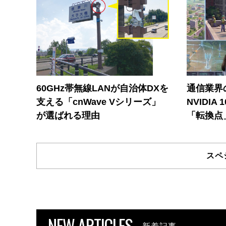
60GHz帯無線LANが自治体DXを
通信業界の
支える「cnWave Vシリーズ」
NVIDI
が選ばれる理由
「転換点
スペ
NEW ARTICLES