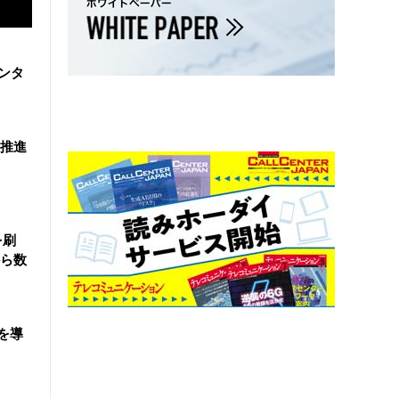
ンタ
を推進
を刷
ら数
を導