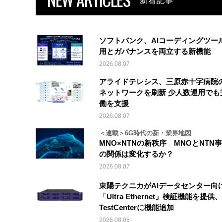
新着記事
ソフトバンク、AIコーディングツー
用とガバナンスを両立する新機能
2026.08.07
アライドテレシス、三原赤十字病院
ネットワークを刷新 少人数運用でも
働を支援
2026.08.07
＜連載＞6G時代の新・業界地図
MNO×NTNの新秩序 MNOとNTN
の関係は変化するか？
2026.08.07
東陽テクニカがAIデータセンター向
「Ultra Ethernet」検証機能を提供、V
TestCenterに機能追加
2026.08.06