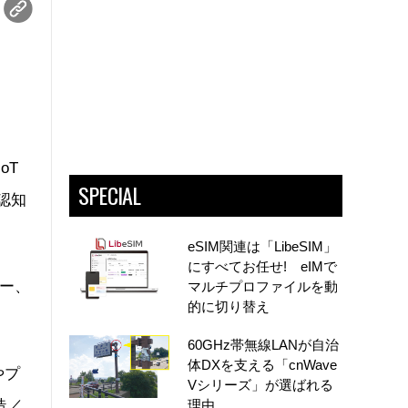
oT
SPECIAL
認知
eSIM関連は「LibeSIM」
にすべてお任せ! eIMで
ー、
マルチプロファイルを動
的に切り替え
60GHz帯無線LANが自治
体DXを支える「cnWave
やプ
Vシリーズ」が選ばれる
造／
理由