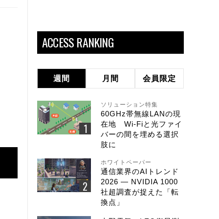
ACCESS RANKING
週間
月間
会員限定
ソリューション特集
60GHz帯無線LANの現
在地 Wi-Fiと光ファイ
バーの間を埋める選択
肢に
ホワイトペーパー
通信業界のAIトレンド
2026 ― NVIDIA 1000
社超調査が捉えた「転
換点」