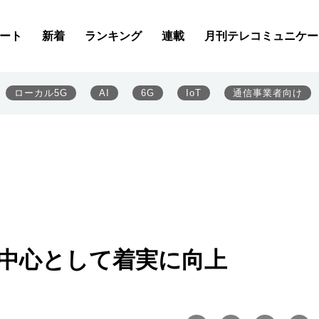
ート
新着
ランキング
連載
月刊テレコミュニケー
ローカル5G
AI
6G
IoT
通信事業者向け
を中心として着実に向上