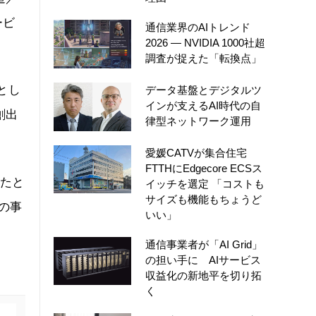
ービ
通信業界のAIトレンド
2026 ― NVIDIA 1000社超
調査が捉えた「転換点」
的とし
データ基盤とデジタルツ
インが支えるAI時代の自
創出
律型ネットワーク運用
愛媛CATVが集合住宅
FTTHにEdgecore ECSス
ったと
イッチを選定 「コストも
サイズも機能もちょうど
の事
いい」
通信事業者が「AI Grid」
の担い手に AIサービス
収益化の新地平を切り拓
く