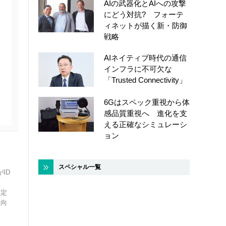
AIの武器化とAIへの攻撃
にどう対抗? フォーテ
ィネットが描く新・防御
戦略
AIネイティブ時代の通信
インフラに不可欠な
「Trusted Connectivity」
6Gはスペック重視から体
感品質重視へ 進化を支
える正確なシミュレーシ
ョン
スペシャル一覧
ID
想定
傾向