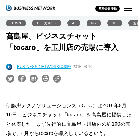
無料会員登録
IOWN
ローカル5G
AI
6G
IoT
通
髙島屋、ビジネスチャット
「tocaro」を玉川店の売場に導入
BUSINESS NETWORK編集部
2016.08.10
伊藤忠テクノソリューションズ（CTC）は2016年8月
10日、ビジネスチャット「tocaro」を髙島屋に提供した
と発表した。まず先行的に髙島屋玉川店内の約100の売
場で、4月からtocaroを導入しているという。