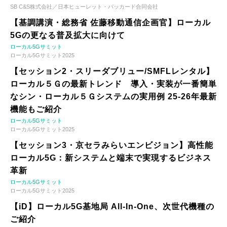
SB C&S株式会社／日本ヒューレット・パッカード合同会社
【基調講演・総務省 佐藤移動通信企画官】ローカル
5Gの更なる普及拡大に向けて
ローカル5Gサミット
ローカル5Gサミット2025
【セッション2・スリーダブリュー/SMFLレンタル】
ローカル５Ｇの最新トレンド 導入・実装が一番簡単
なシン・ローカル５Ｇシステムの実用例 25-26年最新
機能もご紹介
ローカル5Gサミット
ローカル5Gサミット2025
【セッション3・京セラみらいエンビジョン】高性能
ローカル5G：新システムと端末で実現するビジネス
革新
ローカル5Gサミット
ローカル5Gサミット2025
【iD】ローカル5G基地局 All-In-One、次世代機種の
ご紹介