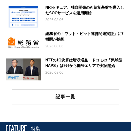
NRIセキュア、独自開発のAI統制基盤を導入し
たSOCサービスを運用開始
2026.08.06
総務省の「ワット・ビット連携関連実証」に7
機関が採択
2026.08.06
NTTの1Q決算は増収増益 ドコモの「気球型
HAPS」は9月から能登エリアで実証開始
2026.08.06
記事一覧
FEATURE
特集