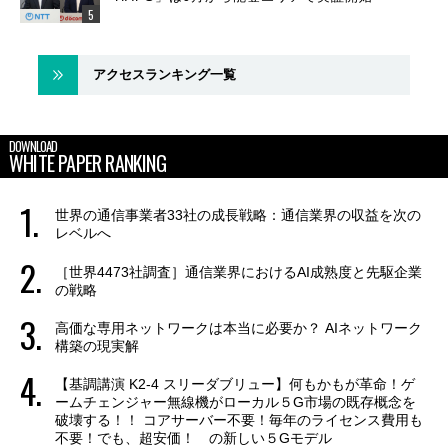
アクセスランキング一覧
DOWNLOAD
WHITE PAPER RANKING
世界の通信事業者33社の成長戦略：通信業界の収益を次の
レベルへ
［世界4473社調査］通信業界におけるAI成熟度と先駆企業
の戦略
高価な専用ネットワークは本当に必要か？ AIネットワーク
構築の現実解
【基調講演 K2-4 スリーダブリュー】何もかもが革命！ゲ
ームチェンジャー無線機がローカル５G市場の既存概念を
破壊する！！ コアサーバー不要！毎年のライセンス費用も
不要！でも、超安価！ の新しい５Gモデル