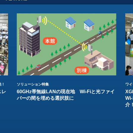
結！
ソリューション特集
ワイ
スレ
60GHz帯無線LANの現在地 Wi-Fiと光ファイ
XG
バーの間を埋める選択肢に
W
介