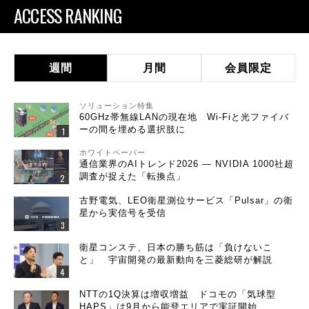
ACCESS RANKING
週間
月間
会員限定
ソリューション特集
60GHz帯無線LANの現在地 Wi-Fiと光ファイバ
ーの間を埋める選択肢に
ホワイトペーパー
通信業界のAIトレンド2026 ― NVIDIA 1000社超
調査が捉えた「転換点」
古野電気、LEO衛星測位サービス「Pulsar」の衛
星から実信号を受信
衛星コンステ、日本の勝ち筋は「負けないこ
と」 宇宙開発の最新動向を三菱総研が解説
NTTの1Q決算は増収増益 ドコモの「気球型
HAPS」は9月から能登エリアで実証開始