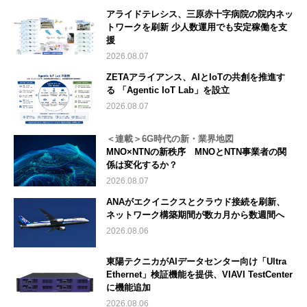
アライドテレシス、三原赤十字病院の院内ネッ
トワークを刷新 少人数運用でも安定稼働を支
援
2026.08.07
ZETAアライアンス、AIとIoTの共創を推進す
る 「Agentic IoT Lab」を設立
2026.08.07
＜連載＞6G時代の新・業界地図
MNO×NTNの新秩序 MNOとNTN事業者の関
係は変化するか？
2026.08.07
ANAがエクイニクスとクラウド接続を刷新、
ネットワーク構築期間が数カ月から数週間へ
2026.08.06
東陽テクニカがAIデータセンター向け「Ultra
Ethernet」検証機能を提供、VIAVI TestCenter
に機能追加
2026.08.06