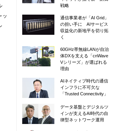
ル
戦略
ャッ
通信事業者が「AI Grid」
の担い手に AIサービス
ン
収益化の新地平を切り拓
く
60GHz帯無線LANが自治
体DXを支える「cnWave
Vシリーズ」が選ばれる
理由
AIネイティブ時代の通信
インフラに不可欠な
「Trusted Connectivity」
データ基盤とデジタルツ
インが支えるAI時代の自
律型ネットワーク運用