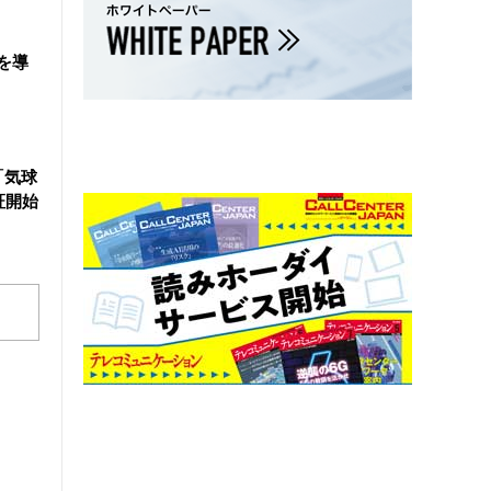
を導
「気球
証開始