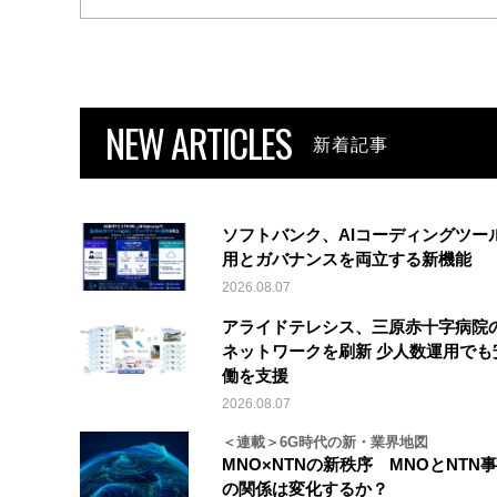
NEW ARTICLES
新着記事
ソフトバンク、AIコーディングツー
用とガバナンスを両立する新機能
2026.08.07
アライドテレシス、三原赤十字病院
ネットワークを刷新 少人数運用でも
働を支援
2026.08.07
＜連載＞6G時代の新・業界地図
MNO×NTNの新秩序 MNOとNTN
の関係は変化するか？