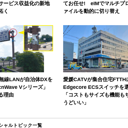
Iサービス収益化の新地
てお任せ! eIMでマルチプ
拓く
ァイルを動的に切り替え
帯無線LANが自治体DXを
愛媛CATVが集合住宅FTTH
nWave Vシリーズ」
Edgecore ECSスイッチを
る理由
「コストもサイズも機能も
うどいい」
シャルトピック一覧