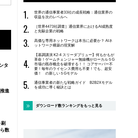
世界の通信事業者33社の成長戦略：通信業界の
収益を次のレベルへ
［世界4473社調査］通信業界におけるAI成熟度
と先駆企業の戦略
高価な専用ネットワークは本当に必要か？ AIネ
ットワーク構築の現実解
【基調講演 K2-4 スリーダブリュー】何もかもが
革命！ゲームチェンジャー無線機がローカル５G
市場の既存概念を破壊する！！ コアサーバー不
ンタ
要！毎年のライセンス費用も不要！でも、超安
価！ の新しい５Gモデル
通信事業者の新たな戦略ガイド B2B2Xモデル
を成功に導く秘訣とは
を推進
ダウンロード数ランキングをもっと見る
を刷
ら数