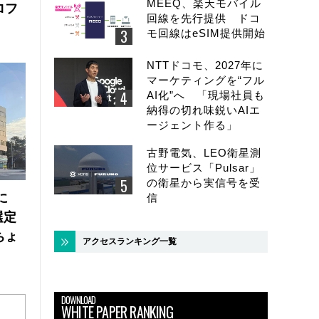
MEEQ、楽天モバイル
ロフ
回線を先行提供 ドコ
モ回線はeSIM提供開始
NTTドコモ、2027年に
マーケティングを“フル
AI化”へ 「現場社員も
納得の切れ味鋭いAIエ
ージェント作る」
古野電気、LEO衛星測
位サービス「Pulsar」
の衛星から実信号を受
に
信
選定
ちょ
アクセスランキング一覧
DOWNLOAD
WHITE PAPER RANKING