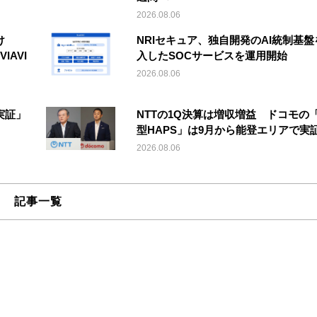
2026.08.06
け
NRIセキュア、独自開発のAI統制基盤
IAVI
入したSOCサービスを運用開始
2026.08.06
実証」
NTTの1Q決算は増収増益 ドコモの
型HAPS」は9月から能登エリアで実
2026.08.06
記事一覧