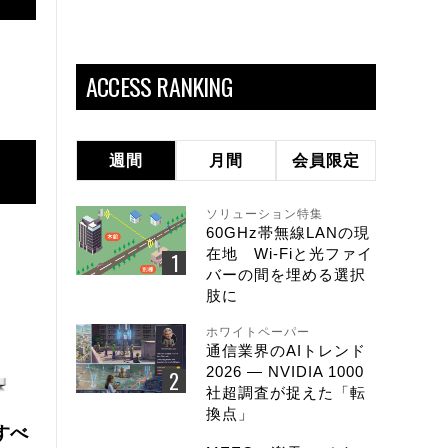
ACCESS RANKING
週間
月間
会員限定
ソリューション特集
60GHz帯無線LANの現
在地 Wi-Fiと光ファイ
バーの間を埋める選択
肢に
ホワイトペーパー
通信業界のAIトレンド
2026 ― NVIDIA 1000
社超調査が捉えた「転
換点」
にすべ