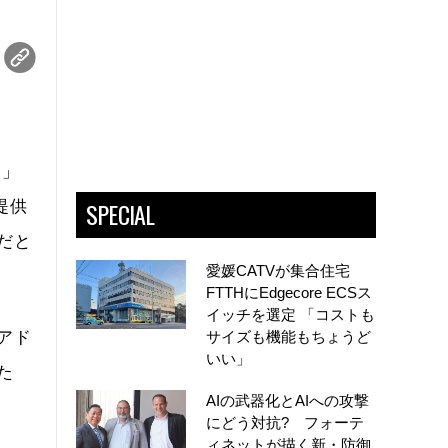
）」
SPECIAL
提供
だと
愛媛CATVが集合住宅
FTTHにEdgecore ECSス
イッチを選定 「コストも
アド
サイズも機能もちょうど
いい」
た
AIの武器化とAIへの攻撃
にどう対抗? フォーテ
ィネットが描く新・防御