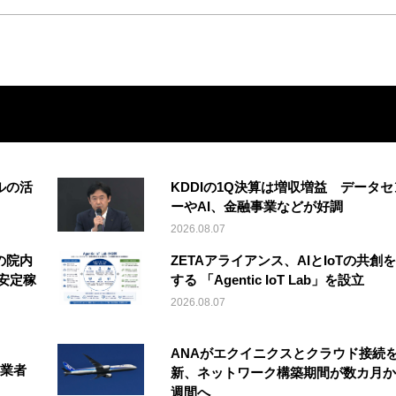
ルの活
KDDIの1Q決算は増収増益 データセ
ーやAI、金融事業などが好調
2026.08.07
の院内
ZETAアライアンス、AIとIoTの共創
安定稼
する 「Agentic IoT Lab」を設立
2026.08.07
ANAがエクイニクスとクラウド接続
事業者
新、ネットワーク構築期間が数カ月か
週間へ