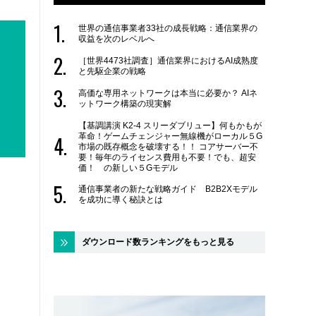
世界の通信事業者33社の成長戦略：通信業界の
収益を次のレベルへ
［世界4473社調査］通信業界におけるAI成熟度
と先駆企業の戦略
高価な専用ネットワークは本当に必要か？ AIネ
ットワーク構築の現実解
【基調講演 K2-4 スリーダブリュー】何もかもが
革命！ゲームチェンジャー無線機がローカル５G
市場の既存概念を破壊する！！ コアサーバー不
要！毎年のライセンス費用も不要！でも、超安
価！ の新しい５Gモデル
通信事業者の新たな戦略ガイド B2B2Xモデル
を成功に導く秘訣とは
ダウンロード数ランキングをもっと見る