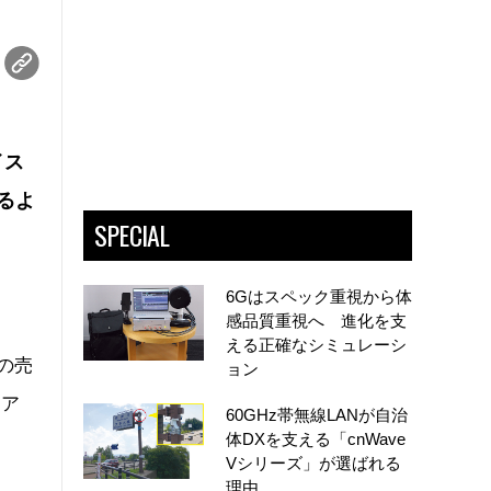
。
イス
きるよ
SPECIAL
6Gはスペック重視から体
感品質重視へ 進化を支
える正確なシミュレーシ
の売
ョン
シア
60GHz帯無線LANが自治
体DXを支える「cnWave
Vシリーズ」が選ばれる
理由