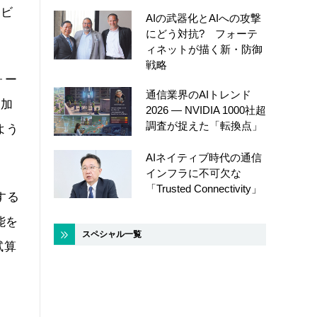
ービ
AIの武器化とAIへの攻撃
にどう対抗? フォーテ
ィネットが描く新・防御
戦略
ォー
通信業界のAIトレンド
に加
2026 ― NVIDIA 1000社超
調査が捉えた「転換点」
よう
AIネイティブ時代の通信
インフラに不可欠な
「Trusted Connectivity」
する
能を
スペシャル一覧
試算