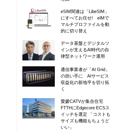
eSIM関連は「LibeSIM」
にすべてお任せ! eIMで
マルチプロファイルを動
的に切り替え
データ基盤とデジタルツ
インが支えるAI時代の自
律型ネットワーク運用
通信事業者が「AI Grid」
の担い手に AIサービス
収益化の新地平を切り拓
く
愛媛CATVが集合住宅
FTTHにEdgecore ECSス
イッチを選定 「コストも
サイズも機能もちょうど
いい」