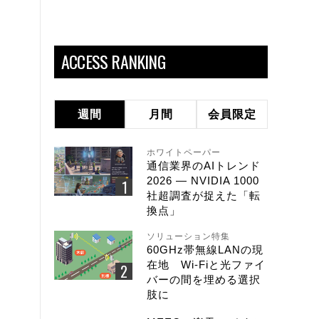
ACCESS RANKING
週間
月間
会員限定
ホワイトペーパー
通信業界のAIトレンド
2026 ― NVIDIA 1000
社超調査が捉えた「転
換点」
ソリューション特集
60GHz帯無線LANの現
在地 Wi-Fiと光ファイ
バーの間を埋める選択
肢に