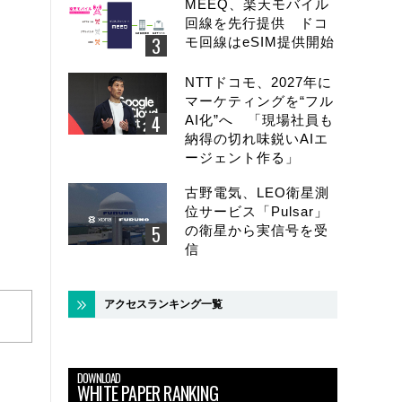
MEEQ、楽天モバイル
回線を先行提供 ドコ
モ回線はeSIM提供開始
NTTドコモ、2027年に
マーケティングを“フル
AI化”へ 「現場社員も
納得の切れ味鋭いAIエ
ージェント作る」
古野電気、LEO衛星測
位サービス「Pulsar」
の衛星から実信号を受
信
アクセスランキング一覧
DOWNLOAD
WHITE PAPER RANKING