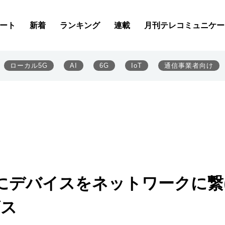
ート
新着
ランキング
連載
月刊テレコミュニケー
ローカル5G
AI
6G
IoT
通信事業者向け
にデバイスをネットワークに繋
ビス