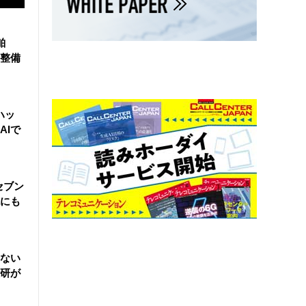
舶
整備
ハッ
AIで
セブン
にも
ない
研が