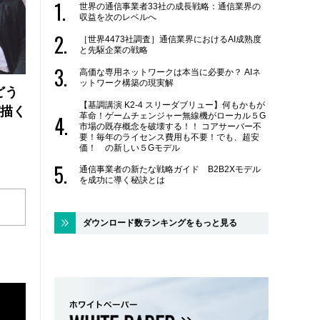
世界の通信事業者33社の成長戦略：通信業界の
収益を次のレベルへ
［世界4473社調査］通信業界におけるAI成熟度
と先駆企業の戦略
高価な専用ネットワークは本当に必要か？ AIネ
ットワーク構築の現実解
どう
【基調講演 K2-4 スリーダブリュー】何もかもが
が描く
革命！ゲームチェンジャー無線機がローカル５G
市場の既存概念を破壊する！！ コアサーバー不
要！毎年のライセンス費用も不要！でも、超安
価！ の新しい５Gモデル
通信事業者の新たな戦略ガイド B2B2Xモデル
を成功に導く秘訣とは
ダウンロード数ランキングをもっと見る