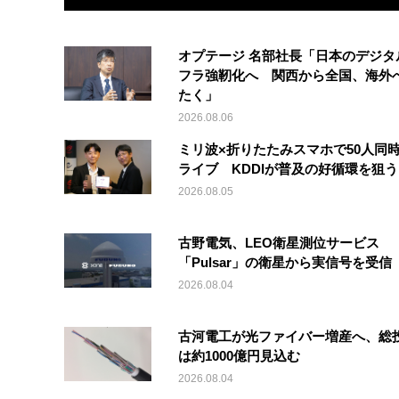
オプテージ 名部社長「日本のデジタ
フラ強靭化へ 関西から全国、海外
たく」
2026.08.06
ミリ波×折りたたみスマホで50人同時
ライブ KDDIが普及の好循環を狙う
2026.08.05
古野電気、LEO衛星測位サービス
「Pulsar」の衛星から実信号を受信
2026.08.04
古河電工が光ファイバー増産へ、総
は約1000億円見込む
2026.08.04