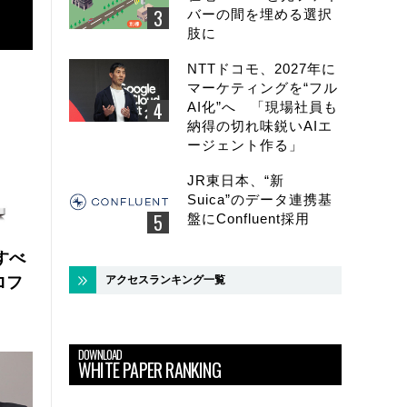
バーの間を埋める選択
肢に
NTTドコモ、2027年に
マーケティングを“フル
AI化”へ 「現場社員も
納得の切れ味鋭いAIエ
ージェント作る」
JR東日本、“新
Suica”のデータ連携基
盤にConfluent採用
にすべ
アクセスランキング一覧
ロフ
DOWNLOAD
WHITE PAPER RANKING