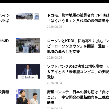
ルイン
ドコモ、熊本地震の被災者向けPFI船
へ羽ば
「はくおうⅡ」と八代港の通信環境を
2026.08.05
の3D
ローソンとKDDI、団地再生に挑む「
ピーローソンタウン」を開業 通信・
地域の暮らしを支援
2026.08.05
ソフトバンクの1Q決算は増収増益 
＆アイとの「未来型コンビニ」の実現
意欲
2026.08.04
投資額
衛星コンステ、日本の勝ち筋は「負け
こと」 宇宙開発の最新動向を三菱総
解説
2026.08.04