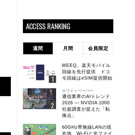
ACCESS RANKING
週間
月間
会員限定
MEEQ、楽天モバイル
回線を先行提供 ドコ
モ回線はeSIM提供開始
ホワイトペーパー
通信業界のAIトレンド
2026 ― NVIDIA 1000
社超調査が捉えた「転
換点」
60GHz帯無線LANの現
在地 Wi-Fiと光ファイ