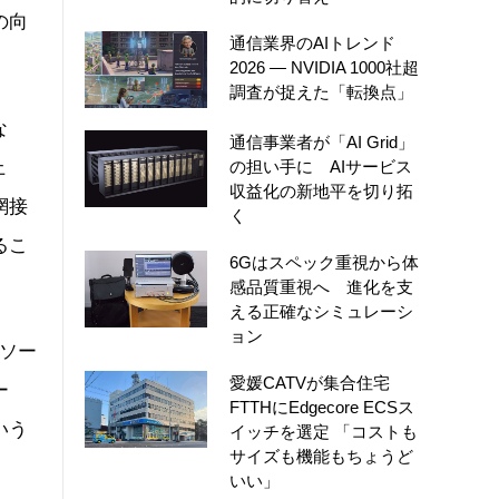
の向
通信業界のAIトレンド
2026 ― NVIDIA 1000社超
調査が捉えた「転換点」
な
通信事業者が「AI Grid」
上
の担い手に AIサービス
収益化の新地平を切り拓
網接
く
るこ
6Gはスペック重視から体
感品質重視へ 進化を支
える正確なシミュレーシ
ョン
ソー
愛媛CATVが集合住宅
ー
FTTHにEdgecore ECSス
いう
イッチを選定 「コストも
サイズも機能もちょうど
いい」