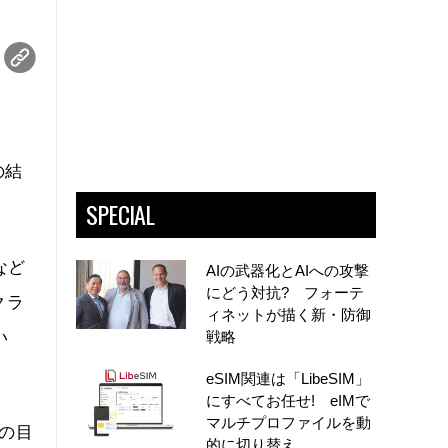
の結
SPECIAL
など
AIの武器化とAIへの攻撃
にどう対抗? フォーテ
クラ
ィネットが描く新・防御
い
戦略
eSIM関連は「LibeSIM」
にすべてお任せ! eIMで
マルチプロファイルを動
しの目
的に切り替え