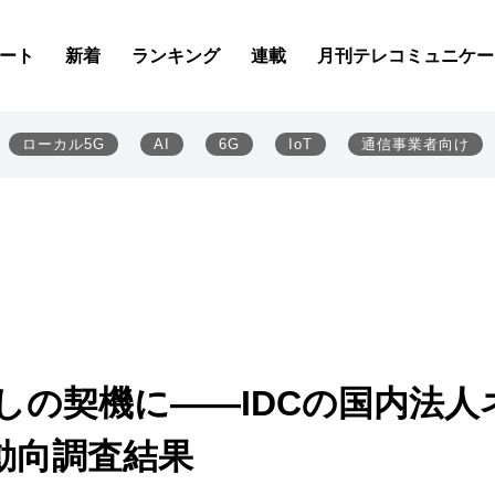
ート
新着
ランキング
連載
月刊テレコミュニケー
ローカル5G
AI
6G
IoT
通信事業者向け
しの契機に――IDCの国内法人
動向調査結果