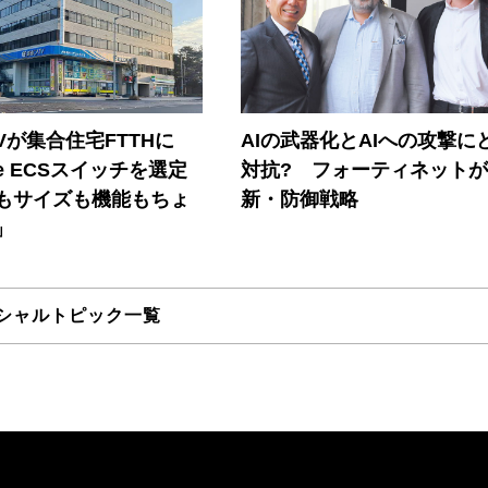
Vが集合住宅FTTHに
AIの武器化とAIへの攻撃に
ore ECSスイッチを選定
対抗? フォーティネット
もサイズも機能もちょ
新・防御戦略
」
シャルトピック一覧