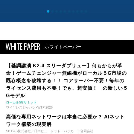
WHITE PAPER
ホワイトペーパー
【基調講演 K2-4 スリーダブリュー】何もかもが革
命！ゲームチェンジャー無線機がローカル５G市場の
既存概念を破壊する！！ コアサーバー不要！毎年の
ライセンス費用も不要！でも、超安価！ の新しい５
Gモデル
ローカル5Gサミット
ワイヤレスジャパン×WTP 2026
高価な専用ネットワークは本当に必要か？ AIネット
ワーク構築の現実解
SB C&S株式会社／日本ヒューレット・パッカード合同会社