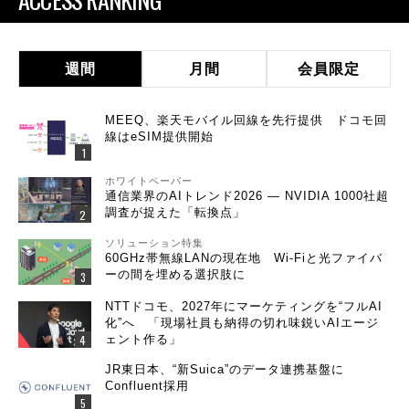
週間
月間
会員限定
MEEQ、楽天モバイル回線を先行提供 ドコモ回
線はeSIM提供開始
ホワイトペーパー
通信業界のAIトレンド2026 ― NVIDIA 1000社超
調査が捉えた「転換点」
ソリューション特集
60GHz帯無線LANの現在地 Wi-Fiと光ファイバ
ーの間を埋める選択肢に
NTTドコモ、2027年にマーケティングを“フルAI
化”へ 「現場社員も納得の切れ味鋭いAIエージ
ェント作る」
JR東日本、“新Suica”のデータ連携基盤に
Confluent採用