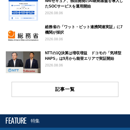
NRIセキュア、独自開発のAI統制基盤を導入し
たSOCサービスを運用開始
2026.08.06
総務省の「ワット・ビット連携関連実証」に7
機関が採択
2026.08.06
NTTの1Q決算は増収増益 ドコモの「気球型
HAPS」は9月から能登エリアで実証開始
2026.08.06
記事一覧
FEATURE
特集