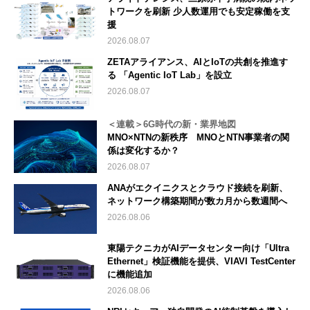
トワークを刷新 少人数運用でも安定稼働を支
援
2026.08.07
ZETAアライアンス、AIとIoTの共創を推進す
る 「Agentic IoT Lab」を設立
2026.08.07
＜連載＞6G時代の新・業界地図
MNO×NTNの新秩序 MNOとNTN事業者の関
係は変化するか？
2026.08.07
ANAがエクイニクスとクラウド接続を刷新、
ネットワーク構築期間が数カ月から数週間へ
2026.08.06
東陽テクニカがAIデータセンター向け「Ultra
Ethernet」検証機能を提供、VIAVI TestCenter
に機能追加
2026.08.06