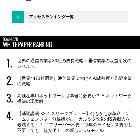
アクセスランキング一覧
DOWNLOAD
WHITE PAPER RANKING
世界の通信事業者33社の成長戦略：通信業界の収益を次の
レベルへ
［世界4473社調査］通信業界におけるAI成熟度と先駆企業
の戦略
高価な専用ネットワークは本当に必要か？ AIネットワーク
構築の現実解
【基調講演 K2-4 スリーダブリュー】何もかもが革命！ゲ
ームチェンジャー無線機がローカル５G市場の既存概念を
破壊する！！ コアサーバー不要！毎年のライセンス費用も
不要！でも、超安価！ の新しい５Gモデル