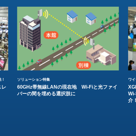
結！
ソリューション特集
ワイ
スレ
60GHz帯無線LANの現在地 Wi-Fiと光ファイ
XG
バーの間を埋める選択肢に
W
介