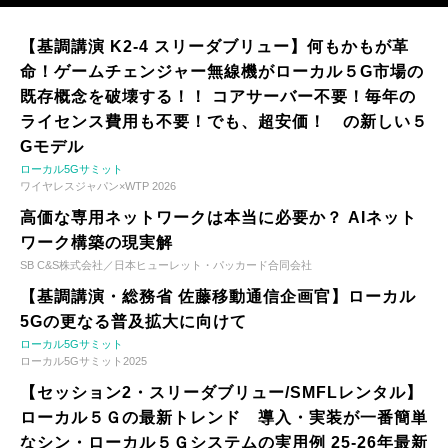
【基調講演 K2-4 スリーダブリュー】何もかもが革
命！ゲームチェンジャー無線機がローカル５G市場の
既存概念を破壊する！！ コアサーバー不要！毎年の
ライセンス費用も不要！でも、超安価！ の新しい５
Gモデル
ローカル5Gサミット
ワイヤレスジャパン×WTP 2026
高価な専用ネットワークは本当に必要か？ AIネット
ワーク構築の現実解
SB C&S株式会社／日本ヒューレット・パッカード合同会社
【基調講演・総務省 佐藤移動通信企画官】ローカル
5Gの更なる普及拡大に向けて
ローカル5Gサミット
ローカル5Gサミット2025
【セッション2・スリーダブリュー/SMFLレンタル】
ローカル５Ｇの最新トレンド 導入・実装が一番簡単
なシン・ローカル５Ｇシステムの実用例 25-26年最新