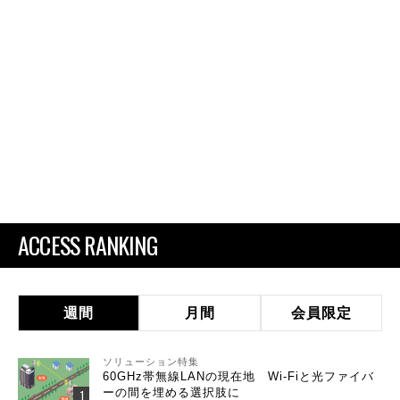
ACCESS RANKING
週間
月間
会員限定
ソリューション特集
60GHz帯無線LANの現在地 Wi-Fiと光ファイバ
ーの間を埋める選択肢に