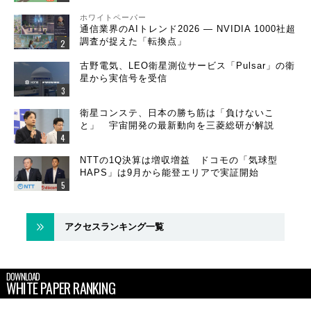
ホワイトペーパー
通信業界のAIトレンド2026 ― NVIDIA 1000社超
調査が捉えた「転換点」
古野電気、LEO衛星測位サービス「Pulsar」の衛
星から実信号を受信
衛星コンステ、日本の勝ち筋は「負けないこ
と」 宇宙開発の最新動向を三菱総研が解説
NTTの1Q決算は増収増益 ドコモの「気球型
HAPS」は9月から能登エリアで実証開始
アクセスランキング一覧
DOWNLOAD
WHITE PAPER RANKING