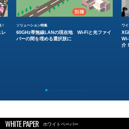
結！
ソリューション特集
ワイ
スレ
60GHz帯無線LANの現在地 Wi-Fiと光ファイ
XG
バーの間を埋める選択肢に
W
介
WHITE PAPER
ホワイトペーパー