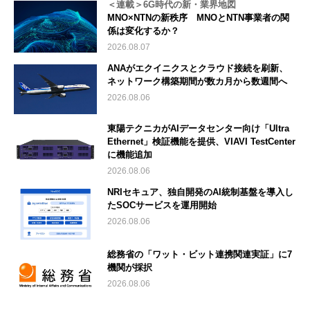
＜連載＞6G時代の新・業界地図
MNO×NTNの新秩序 MNOとNTN事業者の関
係は変化するか？
2026.08.07
ANAがエクイニクスとクラウド接続を刷新、
ネットワーク構築期間が数カ月から数週間へ
2026.08.06
東陽テクニカがAIデータセンター向け「Ultra
Ethernet」検証機能を提供、VIAVI TestCenter
に機能追加
2026.08.06
NRIセキュア、独自開発のAI統制基盤を導入し
たSOCサービスを運用開始
2026.08.06
総務省の「ワット・ビット連携関連実証」に7
機関が採択
2026.08.06