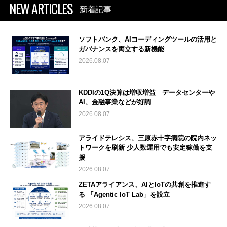
NEW ARTICLES
新着記事
ソフトバンク、AIコーディングツールの活用と
ガバナンスを両立する新機能
2026.08.07
KDDIの1Q決算は増収増益 データセンターや
AI、金融事業などが好調
2026.08.07
アライドテレシス、三原赤十字病院の院内ネッ
トワークを刷新 少人数運用でも安定稼働を支
援
2026.08.07
ZETAアライアンス、AIとIoTの共創を推進す
る 「Agentic IoT Lab」を設立
2026.08.07