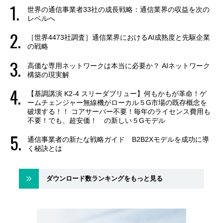
世界の通信事業者33社の成長戦略：通信業界の収益を次の
レベルへ
［世界4473社調査］通信業界におけるAI成熟度と先駆企業
の戦略
高価な専用ネットワークは本当に必要か？ AIネットワーク
構築の現実解
【基調講演 K2-4 スリーダブリュー】何もかもが革命！ゲ
ームチェンジャー無線機がローカル５G市場の既存概念を
破壊する！！ コアサーバー不要！毎年のライセンス費用も
不要！でも、超安価！ の新しい５Gモデル
通信事業者の新たな戦略ガイド B2B2Xモデルを成功に導
く秘訣とは
ダウンロード数ランキングをもっと見る