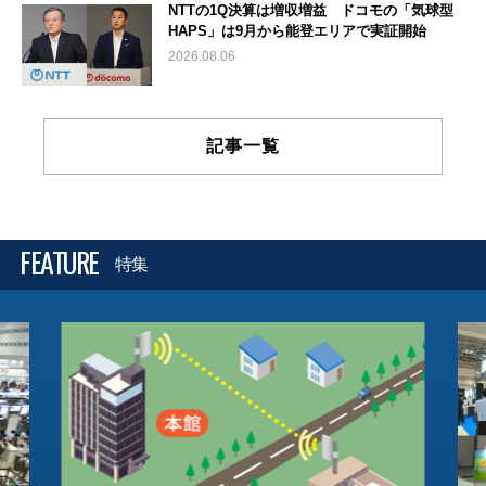
NTTの1Q決算は増収増益 ドコモの「気球型
HAPS」は9月から能登エリアで実証開始
2026.08.06
記事一覧
FEATURE
特集