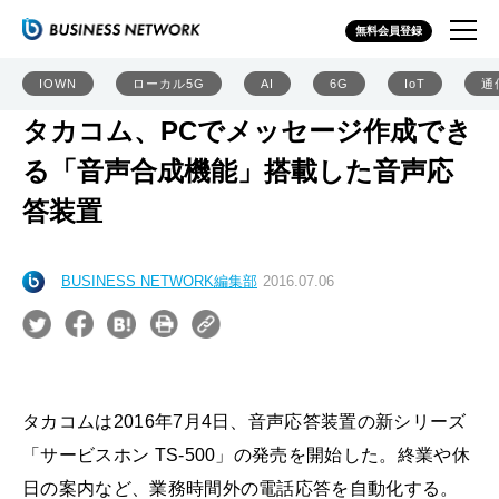
無料会員登録
IOWN
ローカル5G
AI
6G
IoT
通
タカコム、PCでメッセージ作成でき
る「音声合成機能」搭載した音声応
答装置
BUSINESS NETWORK編集部
2016.07.06
タカコムは2016年7月4日、音声応答装置の新シリーズ
「サービスホン TS-500」の発売を開始した。終業や休
日の案内など、業務時間外の電話応答を自動化する。