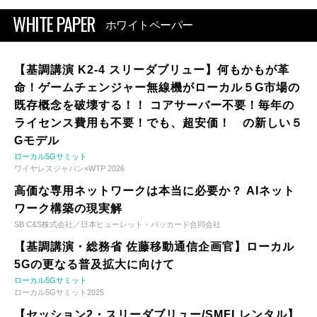
WHITE PAPER
ホワイトペーパー
【基調講演 K2-4 スリーダブリュー】何もかもが革
命！ゲームチェンジャー無線機がローカル５G市場の
既存概念を破壊する！！ コアサーバー不要！毎年の
ライセンス費用も不要！でも、超安価！ の新しい５
Gモデル
ローカル5Gサミット
ワイヤレスジャパン×WTP 2026
高価な専用ネットワークは本当に必要か？ AIネット
ワーク構築の現実解
SB C&S株式会社／日本ヒューレット・パッカード合同会社
【基調講演・総務省 佐藤移動通信企画官】ローカル
5Gの更なる普及拡大に向けて
ローカル5Gサミット
ローカル5Gサミット2025
【セッション2・スリーダブリュー/SMFLレンタル】