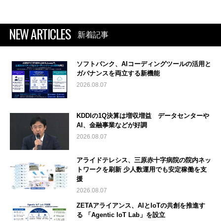
NEW ARTICLES
新着記事
ソフトバンク、AIコーディングツールの活用と
ガバナンスを両立する新機能
2026.08.07
KDDIの1Q決算は増収増益 データセンターや
AI、金融事業などが好調
2026.08.07
アライドテレシス、三原赤十字病院の院内ネッ
トワークを刷新 少人数運用でも安定稼働を支
援
2026.08.07
ZETAアライアンス、AIとIoTの共創を推進す
る 「Agentic IoT Lab」を設立