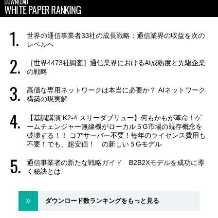
DOWNLOAD
WHITE PAPER RANKING
世界の通信事業者33社の成長戦略：通信業界の収益を次の
レベルへ
［世界4473社調査］通信業界におけるAI成熟度と先駆企業
の戦略
高価な専用ネットワークは本当に必要か？ AIネットワーク
構築の現実解
【基調講演 K2-4 スリーダブリュー】何もかもが革命！ゲ
ームチェンジャー無線機がローカル５G市場の既存概念を
破壊する！！ コアサーバー不要！毎年のライセンス費用も
不要！でも、超安価！ の新しい５Gモデル
通信事業者の新たな戦略ガイド B2B2Xモデルを成功に導
く秘訣とは
ダウンロード数ランキングをもっと見る