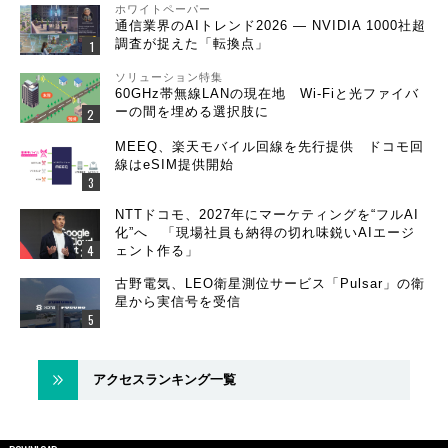
ホワイトペーパー
通信業界のAIトレンド2026 ― NVIDIA 1000社超
調査が捉えた「転換点」
ソリューション特集
60GHz帯無線LANの現在地 Wi-Fiと光ファイバ
ーの間を埋める選択肢に
MEEQ、楽天モバイル回線を先行提供 ドコモ回
線はeSIM提供開始
NTTドコモ、2027年にマーケティングを“フルAI
化”へ 「現場社員も納得の切れ味鋭いAIエージ
ェント作る」
古野電気、LEO衛星測位サービス「Pulsar」の衛
星から実信号を受信
アクセスランキング一覧