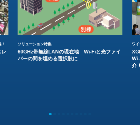
結！
ソリューション特集
ワイ
スレ
60GHz帯無線LANの現在地 Wi-Fiと光ファイ
XG
バーの間を埋める選択肢に
W
介