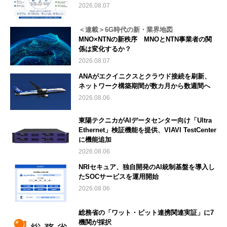
2026.08.07
＜連載＞6G時代の新・業界地図
MNO×NTNの新秩序 MNOとNTN事業者の関
係は変化するか？
2026.08.07
ANAがエクイニクスとクラウド接続を刷新、
ネットワーク構築期間が数カ月から数週間へ
2026.08.06
東陽テクニカがAIデータセンター向け「Ultra
Ethernet」検証機能を提供、VIAVI TestCenter
に機能追加
2026.08.06
NRIセキュア、独自開発のAI統制基盤を導入し
たSOCサービスを運用開始
2026.08.06
総務省の「ワット・ビット連携関連実証」に7
機関が採択