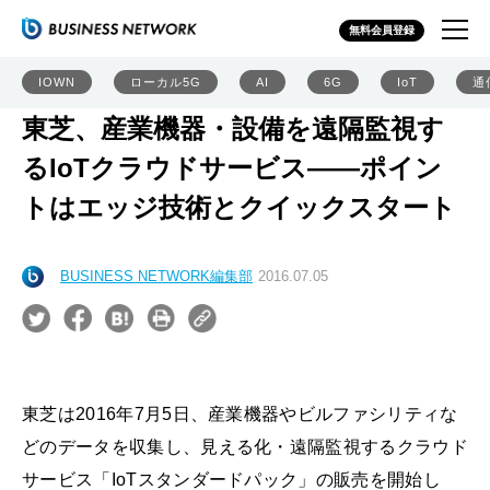
無料会員登録
IOWN
ローカル5G
AI
6G
IoT
通
東芝、産業機器・設備を遠隔監視す
るIoTクラウドサービス――ポイン
トはエッジ技術とクイックスタート
BUSINESS NETWORK編集部
2016.07.05
東芝は2016年7月5日、産業機器やビルファシリティな
どのデータを収集し、見える化・遠隔監視するクラウド
サービス「IoTスタンダードパック」の販売を開始し