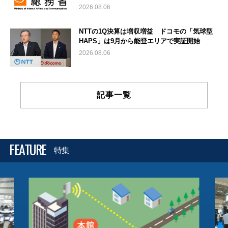
2026.08.06
NTTの1Q決算は増収増益 ドコモの「気球型
HAPS」は9月から能登エリアで実証開始
2026.08.06
記事一覧
FEATURE
特集