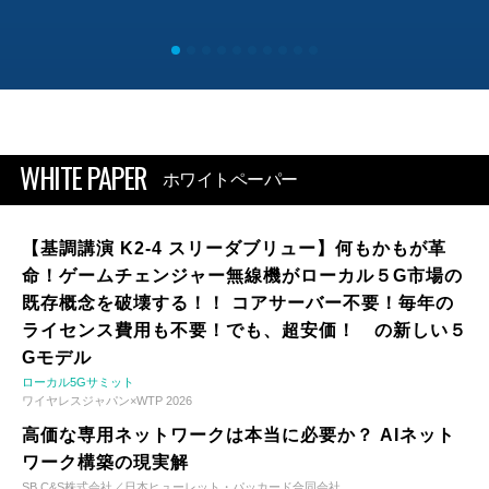
WHITE PAPER
ホワイトペーパー
【基調講演 K2-4 スリーダブリュー】何もかもが革
命！ゲームチェンジャー無線機がローカル５G市場の
既存概念を破壊する！！ コアサーバー不要！毎年の
ライセンス費用も不要！でも、超安価！ の新しい５
Gモデル
ローカル5Gサミット
ワイヤレスジャパン×WTP 2026
高価な専用ネットワークは本当に必要か？ AIネット
ワーク構築の現実解
SB C&S株式会社／日本ヒューレット・パッカード合同会社