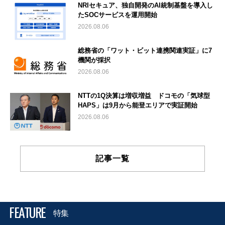
NRIセキュア、独自開発のAI統制基盤を導入し
たSOCサービスを運用開始
2026.08.06
総務省の「ワット・ビット連携関連実証」に7
機関が採択
2026.08.06
NTTの1Q決算は増収増益 ドコモの「気球型
HAPS」は9月から能登エリアで実証開始
2026.08.06
記事一覧
FEATURE
特集