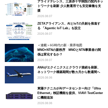
アライドテレシス、三原赤十字病院の院内ネッ
トワークを刷新 少人数運用でも安定稼働を支
援
2026.08.07
ZETAアライアンス、AIとIoTの共創を推進す
る 「Agentic IoT Lab」を設立
2026.08.07
＜連載＞6G時代の新・業界地図
MNO×NTNの新秩序 MNOとNTN事業者の関
係は変化するか？
2026.08.07
ANAがエクイニクスとクラウド接続を刷新、
ネットワーク構築期間が数カ月から数週間へ
2026.08.06
東陽テクニカがAIデータセンター向け「Ultra
Ethernet」検証機能を提供、VIAVI TestCenter
に機能追加
2026.08.06