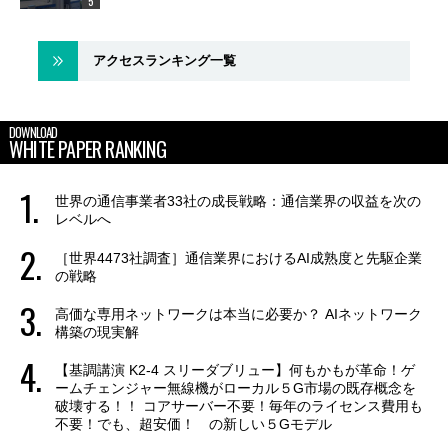
アクセスランキング一覧
DOWNLOAD
WHITE PAPER RANKING
世界の通信事業者33社の成長戦略：通信業界の収益を次の
レベルへ
［世界4473社調査］通信業界におけるAI成熟度と先駆企業
の戦略
高価な専用ネットワークは本当に必要か？ AIネットワーク
構築の現実解
【基調講演 K2-4 スリーダブリュー】何もかもが革命！ゲ
ームチェンジャー無線機がローカル５G市場の既存概念を
破壊する！！ コアサーバー不要！毎年のライセンス費用も
不要！でも、超安価！ の新しい５Gモデル