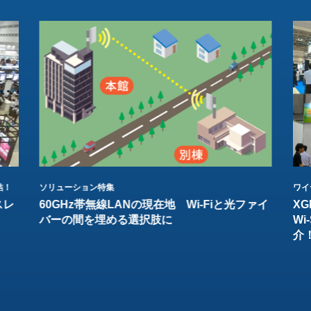
結！
ソリューション特集
ワイ
スレ
60GHz帯無線LANの現在地 Wi-Fiと光ファイ
XG
バーの間を埋める選択肢に
W
介