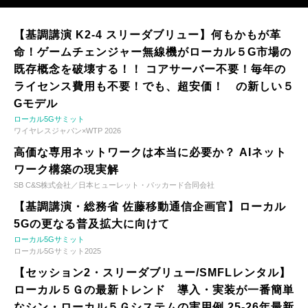
【基調講演 K2-4 スリーダブリュー】何もかもが革
命！ゲームチェンジャー無線機がローカル５G市場の
既存概念を破壊する！！ コアサーバー不要！毎年の
ライセンス費用も不要！でも、超安価！ の新しい５
Gモデル
ローカル5Gサミット
ワイヤレスジャパン×WTP 2026
高価な専用ネットワークは本当に必要か？ AIネット
ワーク構築の現実解
SB C&S株式会社／日本ヒューレット・パッカード合同会社
【基調講演・総務省 佐藤移動通信企画官】ローカル
5Gの更なる普及拡大に向けて
ローカル5Gサミット
ローカル5Gサミット2025
【セッション2・スリーダブリュー/SMFLレンタル】
ローカル５Ｇの最新トレンド 導入・実装が一番簡単
なシン・ローカル５Ｇシステムの実用例 25-26年最新