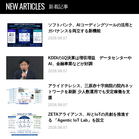
NEW ARTICLES
新着記事
ソフトバンク、AIコーディングツールの活用と
ガバナンスを両立する新機能
2026.08.07
KDDIの1Q決算は増収増益 データセンターや
AI、金融事業などが好調
2026.08.07
アライドテレシス、三原赤十字病院の院内ネッ
トワークを刷新 少人数運用でも安定稼働を支
援
2026.08.07
ZETAアライアンス、AIとIoTの共創を推進す
る 「Agentic IoT Lab」を設立
2026.08.07