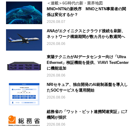
＜連載＞6G時代の新・業界地図
MNO×NTNの新秩序 MNOとNTN事業者の関
係は変化するか？
2026.08.07
ANAがエクイニクスとクラウド接続を刷新、
ネットワーク構築期間が数カ月から数週間へ
2026.08.06
東陽テクニカがAIデータセンター向け「Ultra
Ethernet」検証機能を提供、VIAVI TestCenter
に機能追加
2026.08.06
NRIセキュア、独自開発のAI統制基盤を導入し
たSOCサービスを運用開始
2026.08.06
総務省の「ワット・ビット連携関連実証」に7
機関が採択
2026.08.06