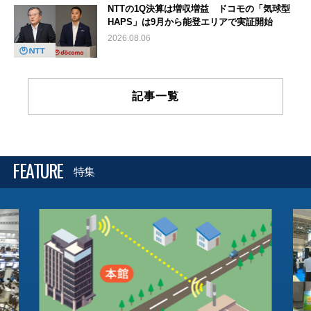
NTTの1Q決算は増収増益 ドコモの「気球型
HAPS」は9月から能登エリアで実証開始
2026.08.06
記事一覧
FEATURE
特集