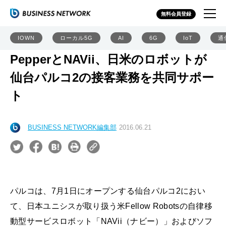
無料会員登録
IOWN
ローカル5G
AI
6G
IoT
通
PepperとNAVii、日米のロボットが
仙台パルコ2の接客業務を共同サポー
ト
BUSINESS NETWORK編集部
2016.06.21
パルコは、7月1日にオープンする仙台パルコ2におい
て、日本ユニシスが取り扱う米Fellow Robotsの自律移
動型サービスロボット「NAVii（ナビー）」およびソフ