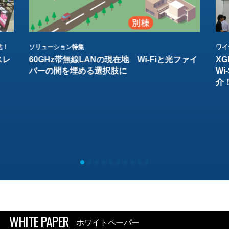
結！
ソリューション特集
ワイ
スレ
60GHz帯無線LANの現在地 Wi-Fiと光ファイ
XG
バーの間を埋める選択肢に
W
介
WHITE PAPER
ホワイトペーパー