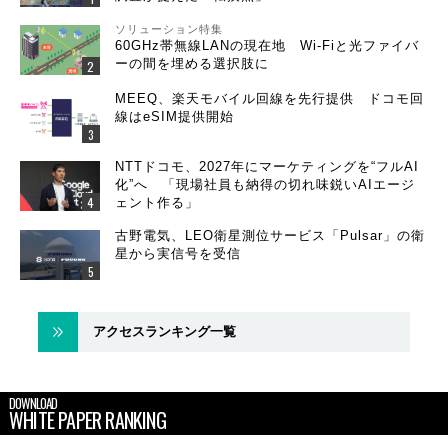
ソリューション特集
60GHz帯無線LANの現在地 Wi-Fiと光ファイバ
ーの間を埋める選択肢に
MEEQ、楽天モバイル回線を先行提供 ドコモ回
線はeSIM提供開始
NTTドコモ、2027年にマーケティングを“フルAI
化”へ 「現場社員も納得の切れ味鋭いAIエージ
ェント作る」
古野電気、LEO衛星測位サービス「Pulsar」の衛
星から実信号を受信
アクセスランキング一覧
DOWNLOAD
WHITE PAPER RANKING