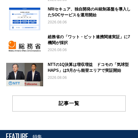
NRIセキュア、独自開発のAI統制基盤を導入し
たSOCサービスを運用開始
2026.08.06
総務省の「ワット・ビット連携関連実証」に7
機関が採択
2026.08.06
NTTの1Q決算は増収増益 ドコモの「気球型
HAPS」は9月から能登エリアで実証開始
2026.08.06
記事一覧
FEATURE
特集