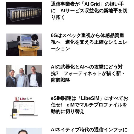
通信事業者が「AI Grid」の担い手
に AIサービス収益化の新地平を切
り拓く
6Gはスペック重視から体感品質重
視へ 進化を支える正確なシミュレ
ーション
AIの武器化とAIへの攻撃にどう対
抗? フォーティネットが描く新・
防御戦略
eSIM関連は「LibeSIM」にすべてお
任せ! eIMでマルチプロファイルを
動的に切り替え
AIネイティブ時代の通信インフラに