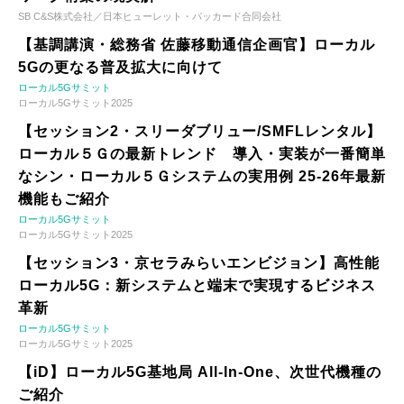
SB C&S株式会社／日本ヒューレット・パッカード合同会社
【基調講演・総務省 佐藤移動通信企画官】ローカル
5Gの更なる普及拡大に向けて
ローカル5Gサミット
ローカル5Gサミット2025
【セッション2・スリーダブリュー/SMFLレンタル】
ローカル５Ｇの最新トレンド 導入・実装が一番簡単
なシン・ローカル５Ｇシステムの実用例 25-26年最新
機能もご紹介
ローカル5Gサミット
ローカル5Gサミット2025
【セッション3・京セラみらいエンビジョン】高性能
ローカル5G：新システムと端末で実現するビジネス
革新
ローカル5Gサミット
ローカル5Gサミット2025
【iD】ローカル5G基地局 All-In-One、次世代機種の
ご紹介