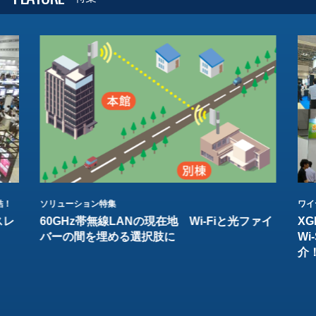
結！
ソリューション特集
ワイ
スレ
60GHz帯無線LANの現在地 Wi-Fiと光ファイ
XG
バーの間を埋める選択肢に
W
介