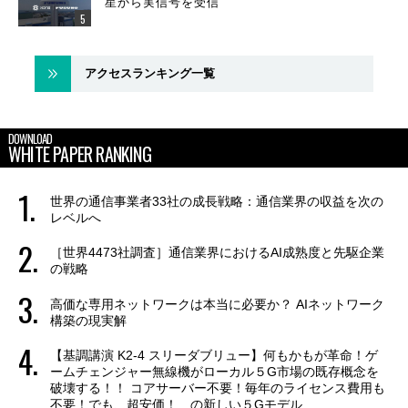
星から実信号を受信
アクセスランキング一覧
DOWNLOAD
WHITE PAPER RANKING
世界の通信事業者33社の成長戦略：通信業界の収益を次の
レベルへ
［世界4473社調査］通信業界におけるAI成熟度と先駆企業
の戦略
高価な専用ネットワークは本当に必要か？ AIネットワーク
構築の現実解
【基調講演 K2-4 スリーダブリュー】何もかもが革命！ゲ
ームチェンジャー無線機がローカル５G市場の既存概念を
破壊する！！ コアサーバー不要！毎年のライセンス費用も
不要！でも、超安価！ の新しい５Gモデル