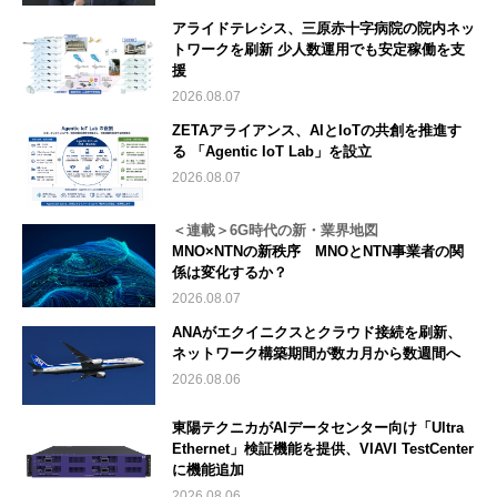
アライドテレシス、三原赤十字病院の院内ネッ
トワークを刷新 少人数運用でも安定稼働を支
援
2026.08.07
ZETAアライアンス、AIとIoTの共創を推進す
る 「Agentic IoT Lab」を設立
2026.08.07
＜連載＞6G時代の新・業界地図
MNO×NTNの新秩序 MNOとNTN事業者の関
係は変化するか？
2026.08.07
ANAがエクイニクスとクラウド接続を刷新、
ネットワーク構築期間が数カ月から数週間へ
2026.08.06
東陽テクニカがAIデータセンター向け「Ultra
Ethernet」検証機能を提供、VIAVI TestCenter
に機能追加
2026.08.06