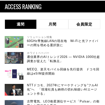
ACCESS RANKING
週間
月間
会員限定
ソリューション特集
60GHz帯無線LANの現在地 Wi-Fiと光ファイバ
ーの間を埋める選択肢に
ホワイトペーパー
通信業界のAIトレンド2026 ― NVIDIA 1000社超
調査が捉えた「転換点」
MEEQ、楽天モバイル回線を先行提供 ドコモ回
線はeSIM提供開始
NTTドコモ、2027年にマーケティングを“フルAI
化”へ 「現場社員も納得の切れ味鋭いAIエージ
ェント作る」
古野電気、LEO衛星測位サービス「Pulsar」の衛