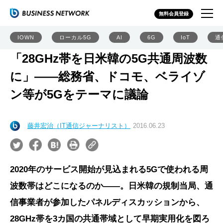
無料会員登録
IOWN
ローカル5G
AI
6G
IoT
通
「28GHz帯を日米韓の5G共通周波数
に」――総務省、ドコモ、ベライゾ
ン等が5Gをテーマに議論
藤井宏治（IT通信ジャーナリスト）
2016.06.23
2020年のサービス開始が見込まれる5Gで使われる周
波数帯はどこになるのか――。日米韓の規制当局、通
信事業者が参加したパネルディスカッションから、
28GHz帯を3カ国の共通帯域として早期実用化を図ろ