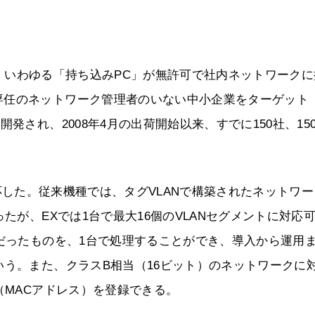
Cなどの、いわゆる「持ち込みPC」が無許可で社内ネットワーク
専任のネットワーク管理者のいない中小企業をターゲット
発され、2008年4月の出荷開始以来、すでに150社、150
LANに対応した。従来機種では、タグVLANで構築されたネットワ
たが、EXでは1台で最大16個のVLANセグメントに対応
要だったものを、1台で処理することができ、導入から運用
いう。また、クラスB相当（16ビット）のネットワークに
（MACアドレス）を登録できる。