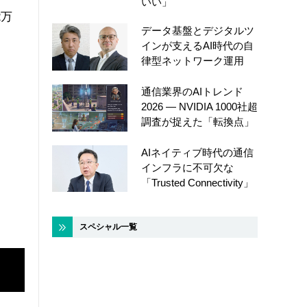
いい」
2万
データ基盤とデジタルツ
インが支えるAI時代の自
律型ネットワーク運用
通信業界のAIトレンド
2026 ― NVIDIA 1000社超
調査が捉えた「転換点」
AIネイティブ時代の通信
インフラに不可欠な
「Trusted Connectivity」
スペシャル一覧