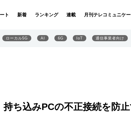
ート
新着
ランキング
連載
月刊テレコミュニケー
ローカル5G
AI
6G
IoT
通信事業者向け
、持ち込みPCの不正接続を防止