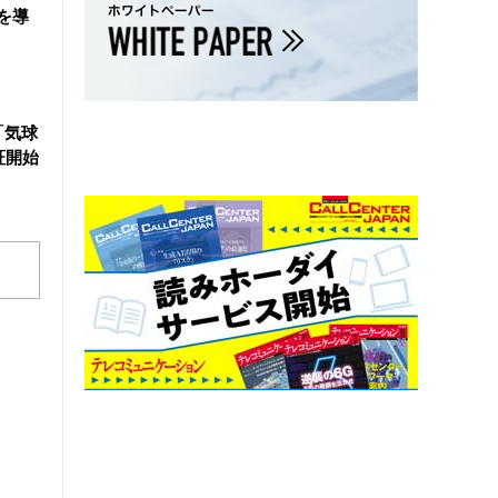
を導
「気球
証開始