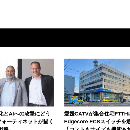
器化とAIへの攻撃にどう
愛媛CATVが集合住宅FTTH
フォーティネットが描く
Edgecore ECSスイッチを
戦略
「コストもサイズも機能も