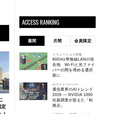
ACCESS RANKING
週間
月間
会員限定
ソリューション特集
60GHz帯無線LANの現
在地 Wi-Fiと光ファイ
バーの間を埋める選択
肢に
ホワイトペーパー
通信業界のAIトレンド
2026 ― NVIDIA 1000
に
社超調査が捉えた「転
換点」
選定
ちょ