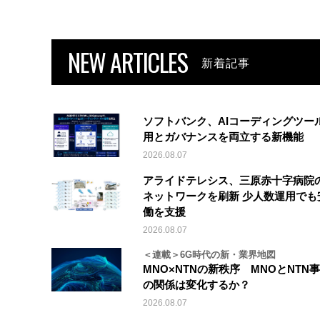
NEW ARTICLES
新着記事
ソフトバンク、AIコーディングツー
用とガバナンスを両立する新機能
2026.08.07
アライドテレシス、三原赤十字病院
ネットワークを刷新 少人数運用でも
働を支援
2026.08.07
＜連載＞6G時代の新・業界地図
MNO×NTNの新秩序 MNOとNTN
の関係は変化するか？
2026.08.07