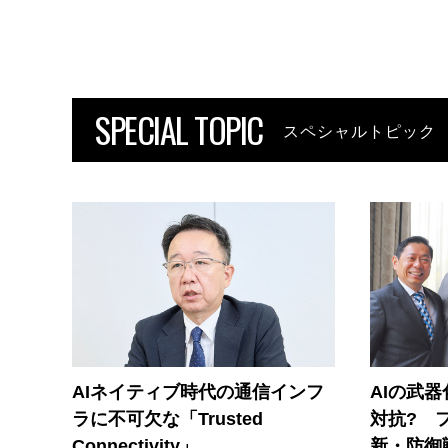
SPECIAL TOPIC
スペシャルトピック
AIネイティブ時代の通信インフ
AIの武
ラに不可欠な「Trusted
対抗? 
Connectivity」
新・防御