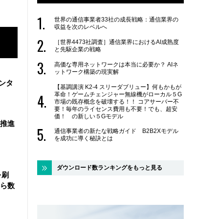
世界の通信事業者33社の成長戦略：通信業界の
収益を次のレベルへ
［世界4473社調査］通信業界におけるAI成熟度
と先駆企業の戦略
高価な専用ネットワークは本当に必要か？ AIネ
ットワーク構築の現実解
ンタ
【基調講演 K2-4 スリーダブリュー】何もかもが
革命！ゲームチェンジャー無線機がローカル５G
市場の既存概念を破壊する！！ コアサーバー不
要！毎年のライセンス費用も不要！でも、超安
価！ の新しい５Gモデル
を推進
通信事業者の新たな戦略ガイド B2B2Xモデル
を成功に導く秘訣とは
ダウンロード数ランキングをもっと見る
を刷
ら数