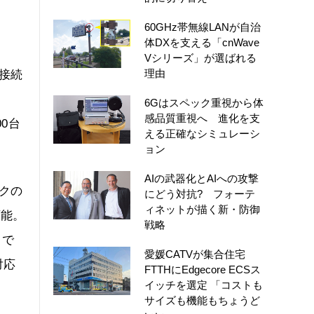
60GHz帯無線LANが自治
体DXを支える「cnWave
Vシリーズ」が選ばれる
理由
に接続
6Gはスペック重視から体
感品質重視へ 進化を支
0台
える正確なシミュレーシ
ョン
AIの武器化とAIへの攻撃
ークの
にどう対抗? フォーテ
ィネットが描く新・防御
可能。
戦略
まで
愛媛CATVが集合住宅
対応
FTTHにEdgecore ECSス
イッチを選定 「コストも
サイズも機能もちょうど