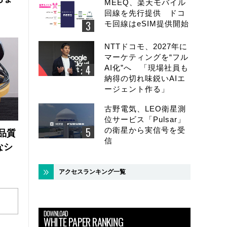
MEEQ、楽天モバイル
回線を先行提供 ドコ
モ回線はeSIM提供開始
NTTドコモ、2027年に
マーケティングを“フル
AI化”へ 「現場社員も
納得の切れ味鋭いAIエ
ージェント作る」
古野電気、LEO衛星測
位サービス「Pulsar」
の衛星から実信号を受
品質
信
なシ
アクセスランキング一覧
DOWNLOAD
WHITE PAPER RANKING