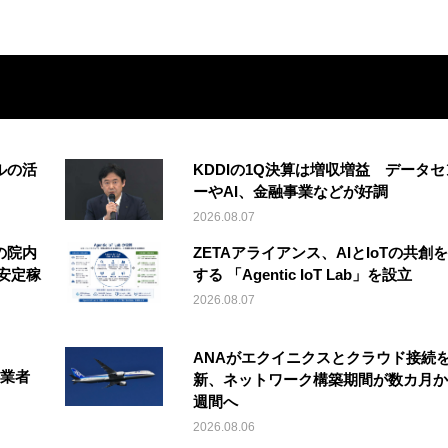
ルの活
KDDIの1Q決算は増収増益 データセ
ーやAI、金融事業などが好調
2026.08.07
の院内
ZETAアライアンス、AIとIoTの共創
安定稼
する 「Agentic IoT Lab」を設立
2026.08.07
ANAがエクイニクスとクラウド接続
事業者
新、ネットワーク構築期間が数カ月か
週間へ
2026.08.06