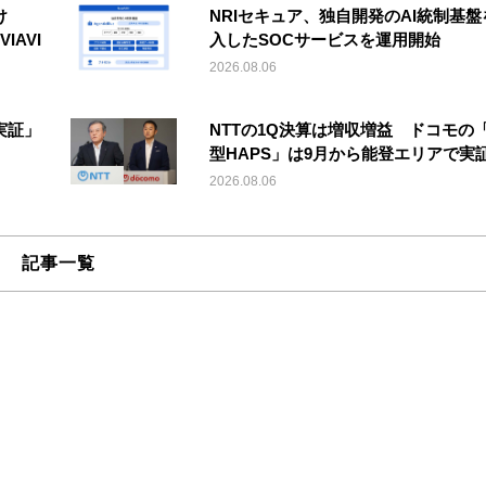
け
NRIセキュア、独自開発のAI統制基盤
IAVI
入したSOCサービスを運用開始
2026.08.06
実証」
NTTの1Q決算は増収増益 ドコモの
型HAPS」は9月から能登エリアで実
2026.08.06
記事一覧