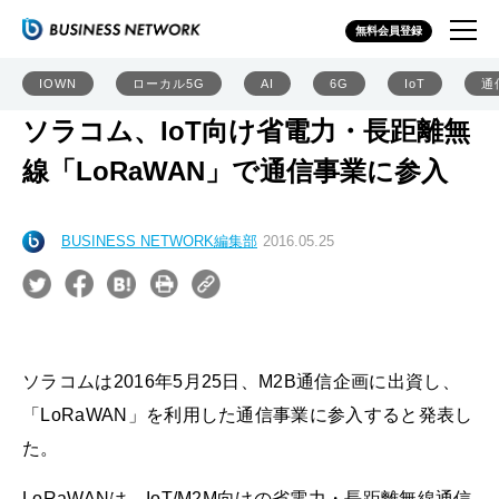
無料会員登録
IOWN
ローカル5G
AI
6G
IoT
通
ソラコム、IoT向け省電力・長距離無
線「LoRaWAN」で通信事業に参入
BUSINESS NETWORK編集部
2016.05.25
ソラコムは2016年5月25日、M2B通信企画に出資し、
「LoRaWAN」を利用した通信事業に参入すると発表し
た。
LoRaWANは、IoT/M2M向けの省電力・長距離無線通信