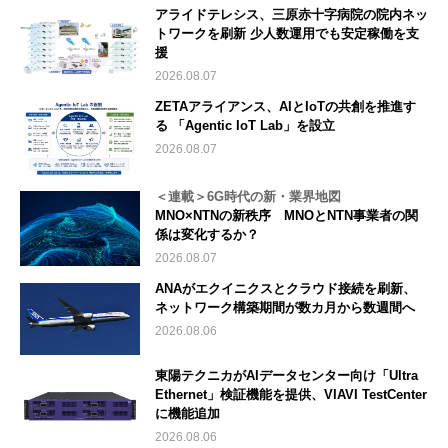
アライドテレシス、三原赤十字病院の院内ネッ
トワークを刷新 少人数運用でも安定稼働を支
援
2026.08.07
ZETAアライアンス、AIとIoTの共創を推進す
る 「Agentic IoT Lab」を設立
2026.08.07
＜連載＞6G時代の新・業界地図
MNO×NTNの新秩序 MNOとNTN事業者の関
係は変化するか？
2026.08.07
ANAがエクイニクスとクラウド接続を刷新、
ネットワーク構築期間が数カ月から数週間へ
2026.08.06
東陽テクニカがAIデータセンター向け「Ultra
Ethernet」検証機能を提供、VIAVI TestCenter
に機能追加
2026.08.06