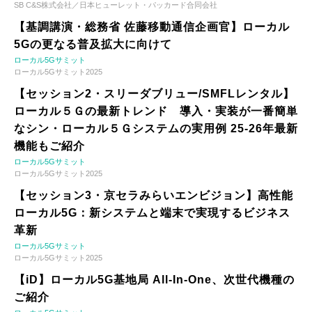
SB C&S株式会社／日本ヒューレット・パッカード合同会社
【基調講演・総務省 佐藤移動通信企画官】ローカル
5Gの更なる普及拡大に向けて
ローカル5Gサミット
ローカル5Gサミット2025
【セッション2・スリーダブリュー/SMFLレンタル】
ローカル５Ｇの最新トレンド 導入・実装が一番簡単
なシン・ローカル５Ｇシステムの実用例 25-26年最新
機能もご紹介
ローカル5Gサミット
ローカル5Gサミット2025
【セッション3・京セラみらいエンビジョン】高性能
ローカル5G：新システムと端末で実現するビジネス
革新
ローカル5Gサミット
ローカル5Gサミット2025
【iD】ローカル5G基地局 All-In-One、次世代機種の
ご紹介