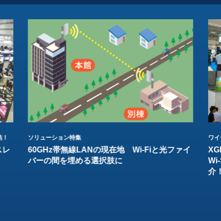
結！
ソリューション特集
ワイ
スレ
60GHz帯無線LANの現在地 Wi-Fiと光ファイ
XG
バーの間を埋める選択肢に
W
介