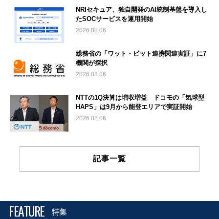
NRIセキュア、独自開発のAI統制基盤を導入し
たSOCサービスを運用開始
2026.08.06
総務省の「ワット・ビット連携関連実証」に7
機関が採択
2026.08.06
NTTの1Q決算は増収増益 ドコモの「気球型
HAPS」は9月から能登エリアで実証開始
2026.08.06
記事一覧
FEATURE
特集