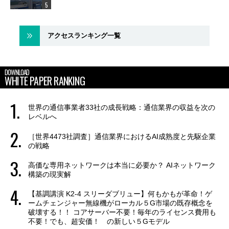
アクセスランキング一覧
DOWNLOAD
WHITE PAPER RANKING
世界の通信事業者33社の成長戦略：通信業界の収益を次の
レベルへ
［世界4473社調査］通信業界におけるAI成熟度と先駆企業
の戦略
高価な専用ネットワークは本当に必要か？ AIネットワーク
構築の現実解
【基調講演 K2-4 スリーダブリュー】何もかもが革命！ゲ
ームチェンジャー無線機がローカル５G市場の既存概念を
破壊する！！ コアサーバー不要！毎年のライセンス費用も
不要！でも、超安価！ の新しい５Gモデル