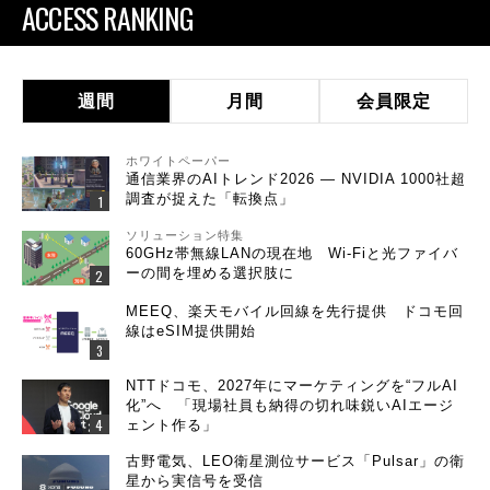
ACCESS RANKING
週間
月間
会員限定
ホワイトペーパー
通信業界のAIトレンド2026 ― NVIDIA 1000社超
調査が捉えた「転換点」
ソリューション特集
60GHz帯無線LANの現在地 Wi-Fiと光ファイバ
ーの間を埋める選択肢に
MEEQ、楽天モバイル回線を先行提供 ドコモ回
線はeSIM提供開始
NTTドコモ、2027年にマーケティングを“フルAI
化”へ 「現場社員も納得の切れ味鋭いAIエージ
ェント作る」
古野電気、LEO衛星測位サービス「Pulsar」の衛
星から実信号を受信