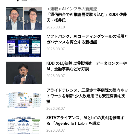
＜連載＞AIインフラの新潮流
「通信融合でAI推論需要取り込む」KDDI 佐藤
氏・桜井氏
2026.08.10
ソフトバンク、AIコーディングツールの活用と
ガバナンスを両立する新機能
2026.08.07
KDDIの1Q決算は増収増益 データセンターや
AI、金融事業などが好調
2026.08.07
アライドテレシス、三原赤十字病院の院内ネッ
トワークを刷新 少人数運用でも安定稼働を支
援
2026.08.07
ZETAアライアンス、AIとIoTの共創を推進す
る 「Agentic IoT Lab」を設立
2026.08.07