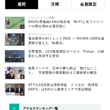
週間
月間
会員限定
ソリューション特集
60GHz帯無線LANの現在地 Wi-Fiと光ファイバ
ーの間を埋める選択肢に
ホワイトペーパー
通信業界のAIトレンド2026 ― NVIDIA 1000社超
調査が捉えた「転換点」
古野電気、LEO衛星測位サービス「Pulsar」の衛
星から実信号を受信
衛星コンステ、日本の勝ち筋は「負けないこ
と」 宇宙開発の最新動向を三菱総研が解説
NTTの1Q決算は増収増益 ドコモの「気球型
HAPS」は9月から能登エリアで実証開始
アクセスランキング一覧