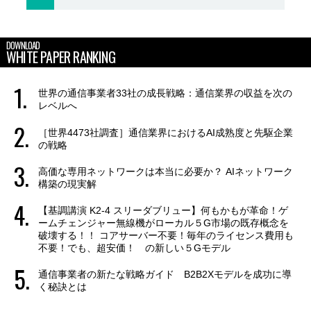
DOWNLOAD
WHITE PAPER RANKING
世界の通信事業者33社の成長戦略：通信業界の収益を次の
レベルへ
［世界4473社調査］通信業界におけるAI成熟度と先駆企業
の戦略
高価な専用ネットワークは本当に必要か？ AIネットワーク
構築の現実解
【基調講演 K2-4 スリーダブリュー】何もかもが革命！ゲ
ームチェンジャー無線機がローカル５G市場の既存概念を
破壊する！！ コアサーバー不要！毎年のライセンス費用も
不要！でも、超安価！ の新しい５Gモデル
通信事業者の新たな戦略ガイド B2B2Xモデルを成功に導
く秘訣とは