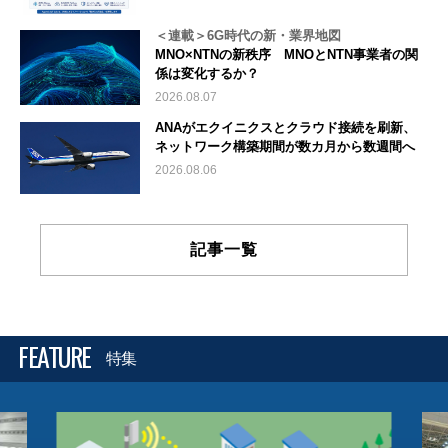
＜連載＞6G時代の新・業界地図
MNO×NTNの新秩序 MNOとNTN事業者の関
係は変化するか？
2026.08.07
ANAがエクイニクスとクラウド接続を刷新、
ネットワーク構築期間が数カ月から数週間へ
2026.08.06
記事一覧
FEATURE
特集