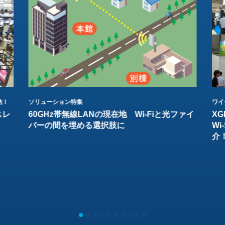
結！
ソリューション特集
ワイ
スレ
60GHz帯無線LANの現在地 Wi-Fiと光ファイ
XG
バーの間を埋める選択肢に
W
介