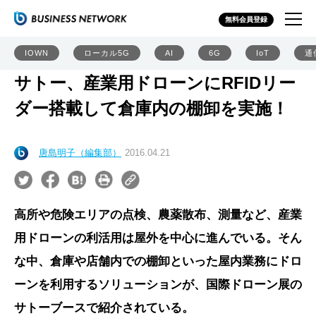
無料会員登録
IOWN
ローカル5G
AI
6G
IoT
通
サトー、産業用ドローンにRFIDリー
ダー搭載して倉庫内の棚卸を実施！
唐島明子（編集部）
2016.04.21
高所や危険エリアの点検、農薬散布、測量など、産業
用ドローンの利活用は屋外を中心に進んでいる。そん
な中、倉庫や店舗内での棚卸といった屋内業務にドロ
ーンを利用するソリューションが、国際ドローン展の
サトーブースで紹介されている。