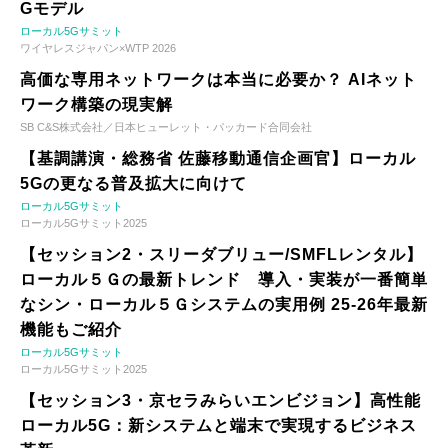
Gモデル
ローカル5Gサミット
ワイヤレスジャパン×WTP 2026
高価な専用ネットワークは本当に必要か？ AIネット
ワーク構築の現実解
SB C&S株式会社／日本ヒューレット・パッカード合同会社
【基調講演・総務省 佐藤移動通信企画官】ローカル
5Gの更なる普及拡大に向けて
ローカル5Gサミット
ローカル5Gサミット2025
【セッション2・スリーダブリュー/SMFLレンタル】
ローカル５Ｇの最新トレンド 導入・実装が一番簡単
なシン・ローカル５Ｇシステムの実用例 25-26年最新
機能もご紹介
ローカル5Gサミット
ローカル5Gサミット2025
【セッション3・京セラみらいエンビジョン】高性能
ローカル5G：新システムと端末で実現するビジネス