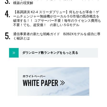
構築の現実解
【基調講演 K2-4 スリーダブリュー】何もかもが革命！ゲ
ームチェンジャー無線機がローカル５G市場の既存概念を
破壊する！！ コアサーバー不要！毎年のライセンス費用も
不要！でも、超安価！ の新しい５Gモデル
通信事業者の新たな戦略ガイド B2B2Xモデルを成功に導
く秘訣とは
ダウンロード数ランキングをもっと見る