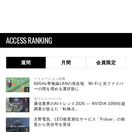
ACCESS RANKING
週間
月間
会員限定
ソリューション特集
60GHz帯無線LANの現在地 Wi-Fiと光ファイバ
ーの間を埋める選択肢に
ホワイトペーパー
通信業界のAIトレンド2026 ― NVIDIA 1000社超
調査が捉えた「転換点」
古野電気、LEO衛星測位サービス「Pulsar」の衛
星から実信号を受信