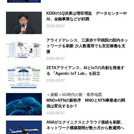
KDDIの1Q決算は増収増益 データセンターや
AI、金融事業などが好調
2026.08.07
アライドテレシス、三原赤十字病院の院内ネッ
トワークを刷新 少人数運用でも安定稼働を支
援
2026.08.07
ZETAアライアンス、AIとIoTの共創を推進す
る 「Agentic IoT Lab」を設立
2026.08.07
＜連載＞6G時代の新・業界地図
MNO×NTNの新秩序 MNOとNTN事業者の関
係は変化するか？
2026.08.07
ANAがエクイニクスとクラウド接続を刷新、
ネットワーク構築期間が数カ月から数週間へ