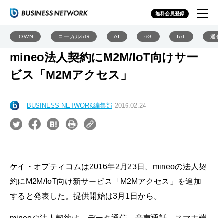
無料会員登録
IOWN
ローカル5G
AI
6G
IoT
通
mineo法人契約にM2M/IoT向けサー
ビス「M2Mアクセス」
BUSINESS NETWORK編集部
2016.02.24
ケイ・オプティコムは2016年2月23日、mineoの法人契
約にM2M/IoT向け新サービス「M2Mアクセス」を追加
すると発表した。提供開始は3月1日から。
mineoの法人契約は、データ通信、音声通話、スマホ端