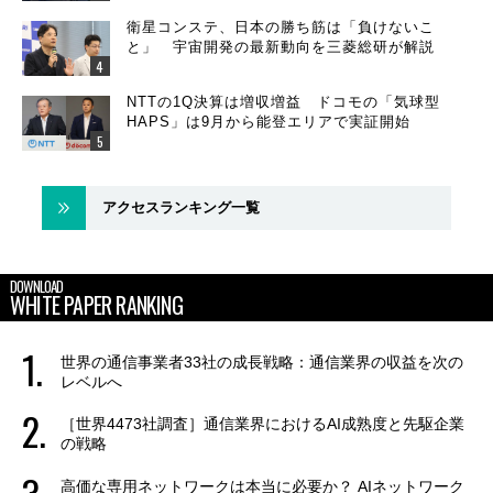
衛星コンステ、日本の勝ち筋は「負けないこ
と」 宇宙開発の最新動向を三菱総研が解説
NTTの1Q決算は増収増益 ドコモの「気球型
HAPS」は9月から能登エリアで実証開始
アクセスランキング一覧
DOWNLOAD
WHITE PAPER RANKING
世界の通信事業者33社の成長戦略：通信業界の収益を次の
レベルへ
［世界4473社調査］通信業界におけるAI成熟度と先駆企業
の戦略
高価な専用ネットワークは本当に必要か？ AIネットワーク