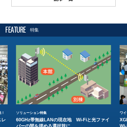
FEATURE
特集
結！
ソリューション特集
ワイ
スレ
60GHz帯無線LANの現在地 Wi-Fiと光ファイ
XG
バーの間を埋める選択肢に
W