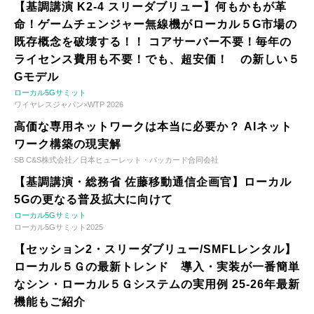
【基調講演 K2-4 スリーダブリュー】何もかもが革
命！ゲームチェンジャー無線機がローカル５G市場の
既存概念を破壊する！！ コアサーバー不要！毎年の
ライセンス費用も不要！でも、超安価！ の新しい５
Gモデル
ローカル5Gサミット
ワイヤレスジャパン×WTP 2026
高価な専用ネットワークは本当に必要か？ AIネット
ワーク構築の現実解
SB C&S株式会社／日本ヒューレット・パッカード合同会社
【基調講演・総務省 佐藤移動通信企画官】ローカル
5Gの更なる普及拡大に向けて
ローカル5Gサミット
ローカル5Gサミット2025
【セッション2・スリーダブリュー/SMFLレンタル】
ローカル５Ｇの最新トレンド 導入・実装が一番簡単
なシン・ローカル５Ｇシステムの実用例 25-26年最新
機能もご紹介