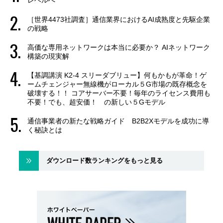
レベルへ
［世界4473社調査］通信業界におけるAI成熟度と先駆企業
の戦略
高価な専用ネットワークは本当に必要か？ AIネットワーク
構築の現実解
【基調講演 K2-4 スリーダブリュー】何もかもが革命！ゲ
ームチェンジャー無線機がローカル５G市場の既存概念を
破壊する！！ コアサーバー不要！毎年のライセンス費用も
不要！でも、超安価！ の新しい５Gモデル
通信事業者の新たな戦略ガイド B2B2Xモデルを成功に導
く秘訣とは
ダウンロード数ランキングをもっと見る