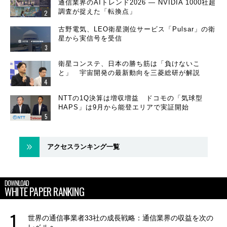
通信業界のAIトレンド2026 ― NVIDIA 1000社超
調査が捉えた「転換点」
古野電気、LEO衛星測位サービス「Pulsar」の衛
星から実信号を受信
衛星コンステ、日本の勝ち筋は「負けないこ
と」 宇宙開発の最新動向を三菱総研が解説
NTTの1Q決算は増収増益 ドコモの「気球型
HAPS」は9月から能登エリアで実証開始
アクセスランキング一覧
DOWNLOAD
WHITE PAPER RANKING
世界の通信事業者33社の成長戦略：通信業界の収益を次の