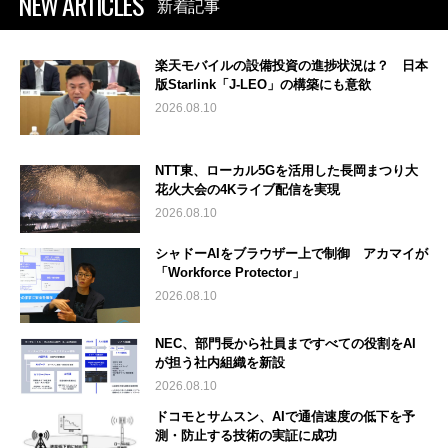
NEW ARTICLES
新着記事
楽天モバイルの設備投資の進捗状況は？ 日本
版Starlink「J-LEO」の構築にも意欲
2026.08.10
NTT東、ローカル5Gを活用した長岡まつり大
花火大会の4Kライブ配信を実現
2026.08.10
シャドーAIをブラウザー上で制御 アカマイが
「Workforce Protector」
2026.08.10
NEC、部門長から社員まですべての役割をAI
が担う社内組織を新設
2026.08.10
ドコモとサムスン、AIで通信速度の低下を予
測・防止する技術の実証に成功