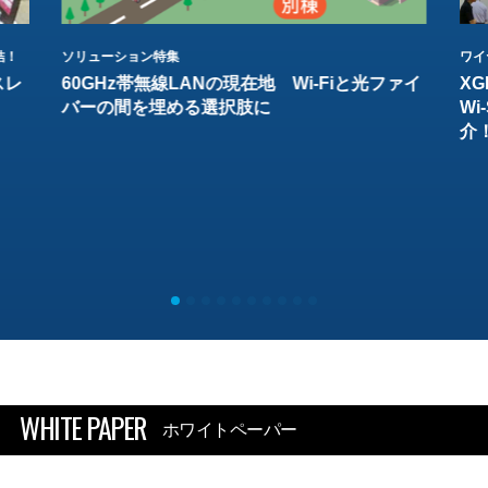
結！
ソリューション特集
ワイ
スレ
60GHz帯無線LANの現在地 Wi-Fiと光ファイ
XG
バーの間を埋める選択肢に
W
介
WHITE PAPER
ホワイトペーパー