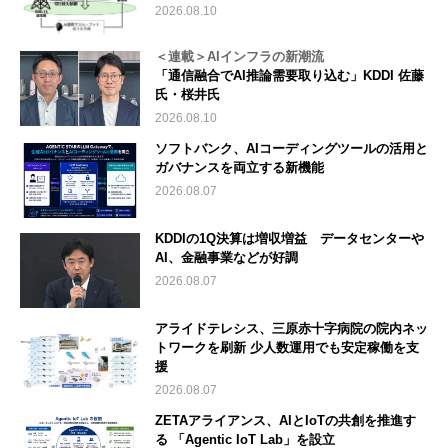
2026.08.10
＜連載＞AIインフラの新潮流
「通信融合でAI推論需要取り込む」KDDI 佐藤
氏・桜井氏
2026.08.10
ソフトバンク、AIコーディングツールの活用と
ガバナンスを両立する新機能
2026.08.07
KDDIの1Q決算は増収増益 データセンターや
AI、金融事業などが好調
2026.08.07
アライドテレシス、三原赤十字病院の院内ネッ
トワークを刷新 少人数運用でも安定稼働を支
援
2026.08.07
ZETAアライアンス、AIとIoTの共創を推進す
る 「Agentic IoT Lab」を設立