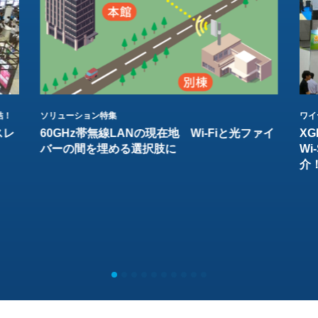
結！
ソリューション特集
ワイ
スレ
60GHz帯無線LANの現在地 Wi-Fiと光ファイ
XG
バーの間を埋める選択肢に
W
介