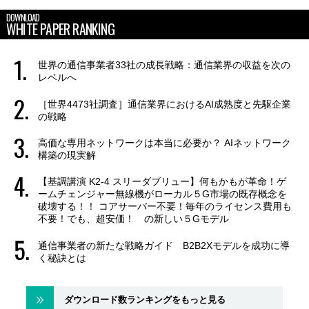
DOWNLOAD
WHITE PAPER RANKING
世界の通信事業者33社の成長戦略：通信業界の収益を次の
レベルへ
［世界4473社調査］通信業界におけるAI成熟度と先駆企業
の戦略
高価な専用ネットワークは本当に必要か？ AIネットワーク
構築の現実解
【基調講演 K2-4 スリーダブリュー】何もかもが革命！ゲ
ームチェンジャー無線機がローカル５G市場の既存概念を
破壊する！！ コアサーバー不要！毎年のライセンス費用も
不要！でも、超安価！ の新しい５Gモデル
通信事業者の新たな戦略ガイド B2B2Xモデルを成功に導
く秘訣とは
ダウンロード数ランキングをもっと見る