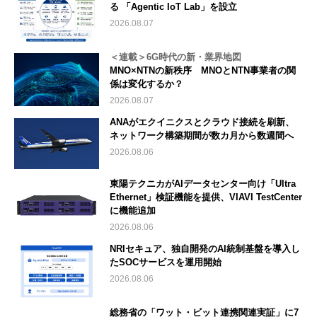
る 「Agentic IoT Lab」を設立
2026.08.07
＜連載＞6G時代の新・業界地図
MNO×NTNの新秩序 MNOとNTN事業者の関
係は変化するか？
2026.08.07
ANAがエクイニクスとクラウド接続を刷新、
ネットワーク構築期間が数カ月から数週間へ
2026.08.06
東陽テクニカがAIデータセンター向け「Ultra
Ethernet」検証機能を提供、VIAVI TestCenter
に機能追加
2026.08.06
NRIセキュア、独自開発のAI統制基盤を導入し
たSOCサービスを運用開始
2026.08.06
総務省の「ワット・ビット連携関連実証」に7