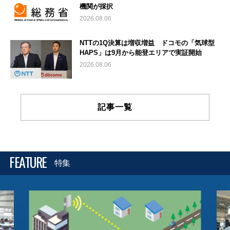
機関が採択
2026.08.06
NTTの1Q決算は増収増益 ドコモの「気球型
HAPS」は9月から能登エリアで実証開始
2026.08.06
記事一覧
FEATURE
特集