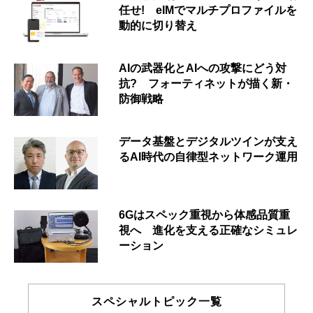
任せ! eIMでマルチプロファイルを
動的に切り替え
AIの武器化とAIへの攻撃にどう対
抗? フォーティネットが描く新・
防御戦略
データ基盤とデジタルツインが支え
るAI時代の自律型ネットワーク運用
6Gはスペック重視から体感品質重
視へ 進化を支える正確なシミュレ
ーション
スペシャルトピック一覧