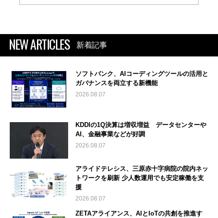
NEW ARTICLES
新着記事
ソフトバンク、AIコーディングツールの活用と
ガバナンスを両立する新機能
2026.08.07
KDDIの1Q決算は増収増益 データセンターや
AI、金融事業などが好調
2026.08.07
アライドテレシス、三原赤十字病院の院内ネッ
トワークを刷新 少人数運用でも安定稼働を支
援
2026.08.07
ZETAアライアンス、AIとIoTの共創を推進す