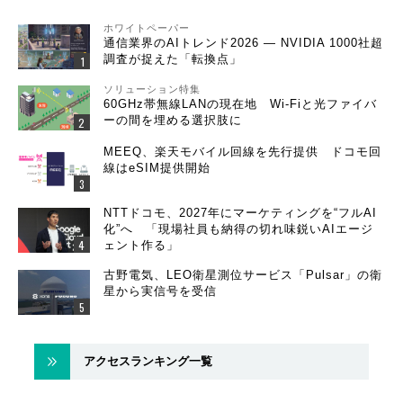
ホワイトペーパー
通信業界のAIトレンド2026 ― NVIDIA 1000社超
調査が捉えた「転換点」
ソリューション特集
60GHz帯無線LANの現在地 Wi-Fiと光ファイバ
ーの間を埋める選択肢に
MEEQ、楽天モバイル回線を先行提供 ドコモ回
線はeSIM提供開始
NTTドコモ、2027年にマーケティングを“フルAI
化”へ 「現場社員も納得の切れ味鋭いAIエージ
ェント作る」
古野電気、LEO衛星測位サービス「Pulsar」の衛
星から実信号を受信
アクセスランキング一覧