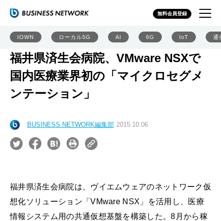
無料会員登録
IOWN
ローカル5G
AI
6G
IoT
通
福井県済生会病院、VMware NSXで
国内医療業界初の「マイクロセグメ
ンテーション」
BUSINESS NETWORK編集部
2015.10.06
福井県済生会病院は、ヴイエムウェアのネットワーク仮
想化ソリューション「VMware NSX」を活用し、医療
情報システム用の共通仮想基盤を構築した。8月から稼