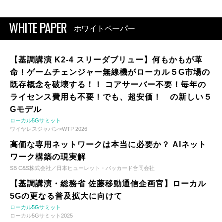
WHITE PAPER
ホワイトペーパー
【基調講演 K2-4 スリーダブリュー】何もかもが革
命！ゲームチェンジャー無線機がローカル５G市場の
既存概念を破壊する！！ コアサーバー不要！毎年の
ライセンス費用も不要！でも、超安価！ の新しい５
Gモデル
ローカル5Gサミット
ワイヤレスジャパン×WTP 2026
高価な専用ネットワークは本当に必要か？ AIネット
ワーク構築の現実解
SB C&S株式会社／日本ヒューレット・パッカード合同会社
【基調講演・総務省 佐藤移動通信企画官】ローカル
5Gの更なる普及拡大に向けて
ローカル5Gサミット
ローカル5Gサミット2025