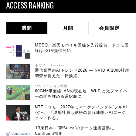
ACCESS RANKING
週間
月間
会員限定
MEEQ、楽天モバイル回線を先行提供 ドコモ回
線はeSIM提供開始
ホワイトペーパー
通信業界のAIトレンド2026 ― NVIDIA 1000社超
調査が捉えた「転換点」
ソリューション特集
60GHz帯無線LANの現在地 Wi-Fiと光ファイバ
ーの間を埋める選択肢に
NTTドコモ、2027年にマーケティングを“フルAI
化”へ 「現場社員も納得の切れ味鋭いAIエージ
ェント作る」
JR東日本、“新Suica”のデータ連携基盤に
Confluent採用