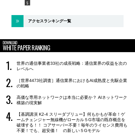
アクセスランキング一覧
DOWNLOAD
WHITE PAPER RANKING
世界の通信事業者33社の成長戦略：通信業界の収益を次の
レベルへ
［世界4473社調査］通信業界におけるAI成熟度と先駆企業
の戦略
高価な専用ネットワークは本当に必要か？ AIネットワーク
構築の現実解
【基調講演 K2-4 スリーダブリュー】何もかもが革命！ゲ
ームチェンジャー無線機がローカル５G市場の既存概念を
破壊する！！ コアサーバー不要！毎年のライセンス費用も
不要！でも、超安価！ の新しい５Gモデル