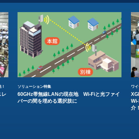
結！
ソリューション特集
ワイ
スレ
60GHz帯無線LANの現在地 Wi-Fiと光ファイ
XG
バーの間を埋める選択肢に
W
介