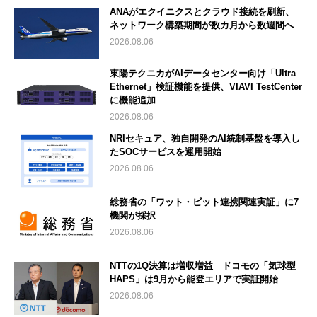
ANAがエクイニクスとクラウド接続を刷新、
ネットワーク構築期間が数カ月から数週間へ
2026.08.06
東陽テクニカがAIデータセンター向け「Ultra
Ethernet」検証機能を提供、VIAVI TestCenter
に機能追加
2026.08.06
NRIセキュア、独自開発のAI統制基盤を導入し
たSOCサービスを運用開始
2026.08.06
総務省の「ワット・ビット連携関連実証」に7
機関が採択
2026.08.06
NTTの1Q決算は増収増益 ドコモの「気球型
HAPS」は9月から能登エリアで実証開始
2026.08.06