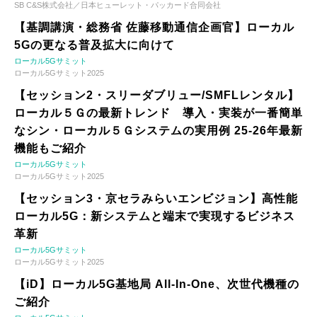
SB C&S株式会社／日本ヒューレット・パッカード合同会社
【基調講演・総務省 佐藤移動通信企画官】ローカル
5Gの更なる普及拡大に向けて
ローカル5Gサミット
ローカル5Gサミット2025
【セッション2・スリーダブリュー/SMFLレンタル】
ローカル５Ｇの最新トレンド 導入・実装が一番簡単
なシン・ローカル５Ｇシステムの実用例 25-26年最新
機能もご紹介
ローカル5Gサミット
ローカル5Gサミット2025
【セッション3・京セラみらいエンビジョン】高性能
ローカル5G：新システムと端末で実現するビジネス
革新
ローカル5Gサミット
ローカル5Gサミット2025
【iD】ローカル5G基地局 All-In-One、次世代機種の
ご紹介