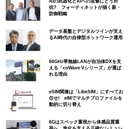
AIの武器化とAIへの攻撃にどう対
抗? フォーティネットが描く新・
防御戦略
データ基盤とデジタルツインが支え
るAI時代の自律型ネットワーク運用
60GHz帯無線LANが自治体DXを支
える「cnWave Vシリーズ」が選ば
れる理由
eSIM関連は「LibeSIM」にすべてお
任せ! eIMでマルチプロファイルを
動的に切り替え
6Gはスペック重視から体感品質重
視へ 進化を支える正確なシミュレ