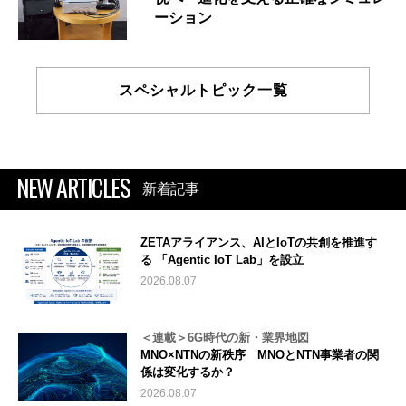
ーション
スペシャルトピック一覧
NEW ARTICLES
新着記事
ZETAアライアンス、AIとIoTの共創を推進す
る 「Agentic IoT Lab」を設立
2026.08.07
＜連載＞6G時代の新・業界地図
MNO×NTNの新秩序 MNOとNTN事業者の関
係は変化するか？
2026.08.07