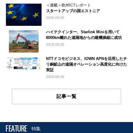
＜連載＞欧州ICTレポート
スタートアップの国エストニア
2026.08.06
ハイテクインター、Starlink Miniを用いて
8000km離れた遠隔地からの建機操縦に成功
2026.08.06
NTTドコモビジネス、IOWN APNを活用したチ
リ銅鉱山の遠隔オペレーション高度化に向けた
実証
2026.08.06
記事一覧
FEATURE
特集