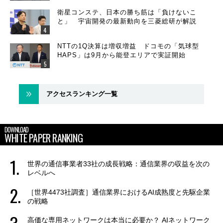
衛星コンステ、日本の勝ち筋は「負けないこ
と」 宇宙開発の最新動向を三菱総研が解説
NTTの1Q決算は増収増益 ドコモの「気球型
HAPS」は9月から能登エリアで実証開始
アクセスランキング一覧
DOWNLOAD
WHITE PAPER RANKING
世界の通信事業者33社の成長戦略：通信業界の収益を次の
レベルへ
［世界4473社調査］通信業界におけるAI成熟度と先駆企業
の戦略
高価な専用ネットワークは本当に必要か？ AIネットワーク