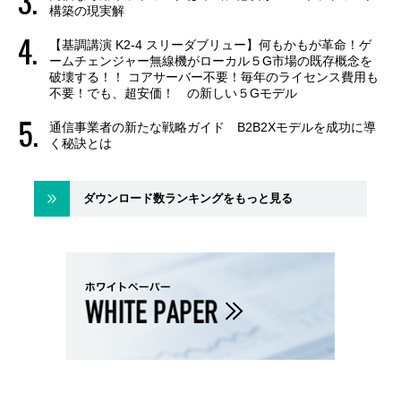
構築の現実解
【基調講演 K2-4 スリーダブリュー】何もかもが革命！ゲ
ームチェンジャー無線機がローカル５G市場の既存概念を
破壊する！！ コアサーバー不要！毎年のライセンス費用も
不要！でも、超安価！ の新しい５Gモデル
通信事業者の新たな戦略ガイド B2B2Xモデルを成功に導
く秘訣とは
ダウンロード数ランキングをもっと見る