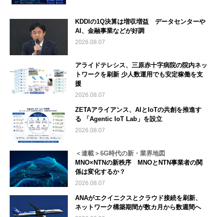
KDDIの1Q決算は増収増益 データセンターや
AI、金融事業などが好調
2026.08.07
アライドテレシス、三原赤十字病院の院内ネッ
トワークを刷新 少人数運用でも安定稼働を支
援
2026.08.07
ZETAアライアンス、AIとIoTの共創を推進す
る 「Agentic IoT Lab」を設立
2026.08.07
＜連載＞6G時代の新・業界地図
MNO×NTNの新秩序 MNOとNTN事業者の関
係は変化するか？
2026.08.07
ANAがエクイニクスとクラウド接続を刷新、
ネットワーク構築期間が数カ月から数週間へ