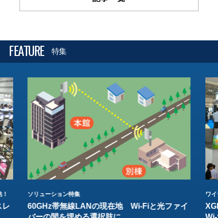
FEATURE
特集
結！
ソリューション特集
ワイ
スレ
60GHz帯無線LANの現在地 Wi-Fiと光ファイ
XG
バーの間を埋める選択肢に
W