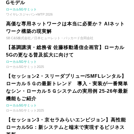
Gモデル
ローカル5Gサミット
ワイヤレスジャパン×WTP 2026
高価な専用ネットワークは本当に必要か？ AIネット
ワーク構築の現実解
SB C&S株式会社／日本ヒューレット・パッカード合同会社
【基調講演・総務省 佐藤移動通信企画官】ローカル
5Gの更なる普及拡大に向けて
ローカル5Gサミット
ローカル5Gサミット2025
【セッション2・スリーダブリュー/SMFLレンタル】
ローカル５Ｇの最新トレンド 導入・実装が一番簡単
なシン・ローカル５Ｇシステムの実用例 25-26年最新
機能もご紹介
ローカル5Gサミット
ローカル5Gサミット2025
【セッション3・京セラみらいエンビジョン】高性能
ローカル5G：新システムと端末で実現するビジネス