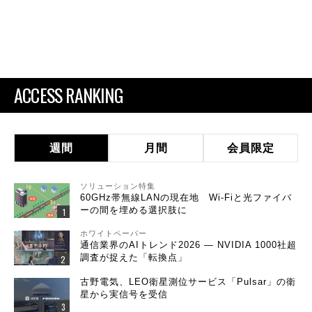
ACCESS RANKING
週間
月間
会員限定
ソリューション特集
60GHz帯無線LANの現在地 Wi-Fiと光ファイバ
ーの間を埋める選択肢に
ホワイトペーパー
通信業界のAIトレンド2026 ― NVIDIA 1000社超
調査が捉えた「転換点」
古野電気、LEO衛星測位サービス「Pulsar」の衛
星から実信号を受信