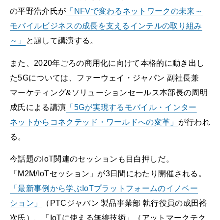
の平野浩介氏が
「NFVで変わるネットワークの未来～
モバイルビジネスの成長を支えるインテルの取り組み
～」
と題して講演する。
また、2020年ごろの商用化に向けて本格的に動き出し
た5Gについては、ファーウェイ・ジャパン 副社長兼
マーケティング&ソリューションセールス本部長の周明
成氏による講演
「5Gが実現するモバイル・インター
ネットからコネクテッド・ワールドへの変革」
が行われ
る。
今話題のIoT関連のセッションも目白押しだ。
「M2M/IoTセッション」が3日間にわたり開催される。
「最新事例から学ぶIoTプラットフォームのイノベー
ション」
（PTCジャパン 製品事業部 執行役員の成田裕
次氏）、「IoTに使える無線技術」（アットマークテク