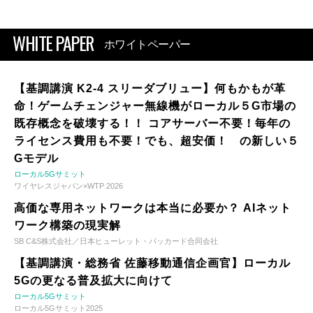
WHITE PAPER
ホワイトペーパー
【基調講演 K2-4 スリーダブリュー】何もかもが革
命！ゲームチェンジャー無線機がローカル５G市場の
既存概念を破壊する！！ コアサーバー不要！毎年の
ライセンス費用も不要！でも、超安価！ の新しい５
Gモデル
ローカル5Gサミット
ワイヤレスジャパン×WTP 2026
高価な専用ネットワークは本当に必要か？ AIネット
ワーク構築の現実解
SB C&S株式会社／日本ヒューレット・パッカード合同会社
【基調講演・総務省 佐藤移動通信企画官】ローカル
5Gの更なる普及拡大に向けて
ローカル5Gサミット
ローカル5Gサミット2025