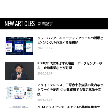
NEW ARTICLES
新着記事
ソフトバンク、AIコーディングツールの活用と
ガバナンスを両立する新機能
2026.08.07
KDDIの1Q決算は増収増益 データセンターや
AI、金融事業などが好調
2026.08.07
アライドテレシス、三原赤十字病院の院内ネッ
トワークを刷新 少人数運用でも安定稼働を支
援
2026.08.07
ZETAアライアンス、AIとIoTの共創を推進す