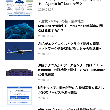
る 「Agentic IoT Lab」を設立
2026.08.07
＜連載＞6G時代の新・業界地図
MNO×NTNの新秩序 MNOとNTN事業者の関
係は変化するか？
2026.08.07
ANAがエクイニクスとクラウド接続を刷新、
ネットワーク構築期間が数カ月から数週間へ
2026.08.06
東陽テクニカがAIデータセンター向け「Ultra
Ethernet」検証機能を提供、VIAVI TestCenter
に機能追加
2026.08.06
NRIセキュア、独自開発のAI統制基盤を導入し
たSOCサービスを運用開始
2026.08.06
総務省の「ワット・ビット連携関連実証」に7