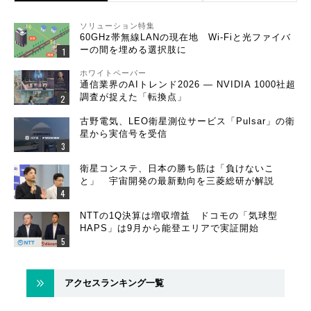
ソリューション特集
60GHz帯無線LANの現在地 Wi-Fiと光ファイバ
ーの間を埋める選択肢に
ホワイトペーパー
通信業界のAIトレンド2026 ― NVIDIA 1000社超
調査が捉えた「転換点」
古野電気、LEO衛星測位サービス「Pulsar」の衛
星から実信号を受信
衛星コンステ、日本の勝ち筋は「負けないこ
と」 宇宙開発の最新動向を三菱総研が解説
NTTの1Q決算は増収増益 ドコモの「気球型
HAPS」は9月から能登エリアで実証開始
アクセスランキング一覧