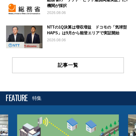
機関が採択
2026.08.06
NTTの1Q決算は増収増益 ドコモの「気球型
HAPS」は9月から能登エリアで実証開始
2026.08.06
記事一覧
FEATURE
特集