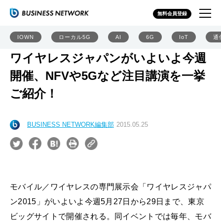
無料会員登録
IOWN
ローカル5G
AI
6G
IoT
通
ワイヤレスジャパンがいよいよ今週
開催、NFVや5Gなど注目講演を一挙
ご紹介！
BUSINESS NETWORK編集部
2015.05.25
モバイル／ワイヤレスの専門展示会「ワイヤレスジャパ
ン2015」がいよいよ今週5月27日から29日まで、東京
ビッグサイトで開催される。同イベントでは毎年、モバ