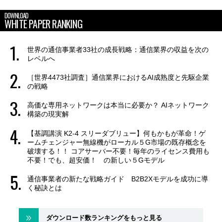
DOWNLOAD
WHITE PAPER RANKING
世界の通信事業者33社の成長戦略：通信業界の収益を次の
レベルへ
［世界4473社調査］通信業界におけるAI成熟度と先駆企業
の戦略
高価な専用ネットワークは本当に必要か？ AIネットワーク
構築の現実解
【基調講演 K2-4 スリーダブリュー】何もかもが革命！ゲ
ームチェンジャー無線機がローカル５G市場の既存概念を
破壊する！！ コアサーバー不要！毎年のライセンス費用も
不要！でも、超安価！ の新しい５Gモデル
通信事業者の新たな戦略ガイド B2B2Xモデルを成功に導
く秘訣とは
ダウンロード数ランキングをもっと見る