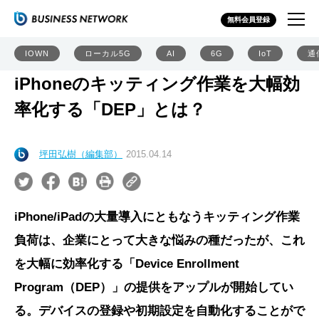
無料会員登録
IOWN
ローカル5G
AI
6G
IoT
通
iPhoneのキッティング作業を大幅効
率化する「DEP」とは？
坪田弘樹（編集部）
2015.04.14
iPhone/iPadの大量導入にともなうキッティング作業
負荷は、企業にとって大きな悩みの種だったが、これ
を大幅に効率化する「Device Enrollment
Program（DEP）」の提供をアップルが開始してい
る。デバイスの登録や初期設定を自動化することがで