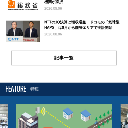
機関が採択
2026.08.06
NTTの1Q決算は増収増益 ドコモの「気球型
HAPS」は9月から能登エリアで実証開始
2026.08.06
記事一覧
FEATURE
特集