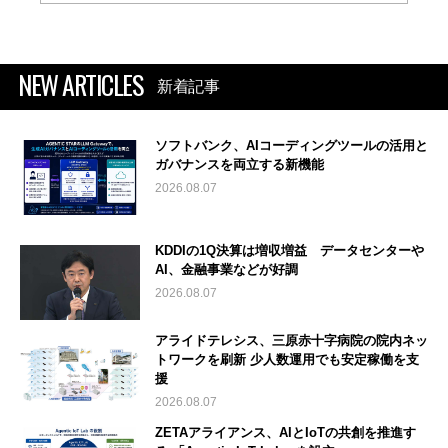
NEW ARTICLES
新着記事
ソフトバンク、AIコーディングツールの活用と
ガバナンスを両立する新機能
2026.08.07
KDDIの1Q決算は増収増益 データセンターや
AI、金融事業などが好調
2026.08.07
アライドテレシス、三原赤十字病院の院内ネッ
トワークを刷新 少人数運用でも安定稼働を支
援
2026.08.07
ZETAアライアンス、AIとIoTの共創を推進す