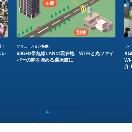
結！
ソリューション特集
ワイ
スレ
60GHz帯無線LANの現在地 Wi-Fiと光ファイ
XG
バーの間を埋める選択肢に
W
介