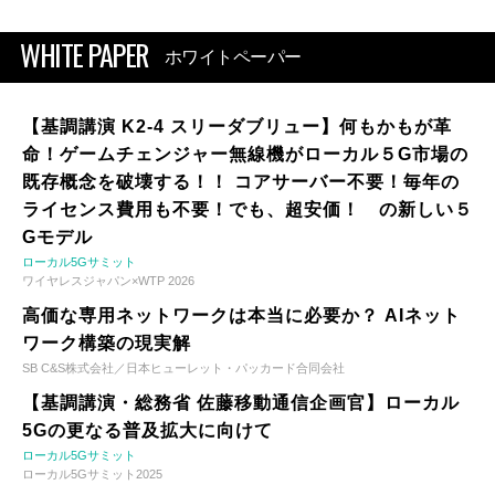
WHITE PAPER
ホワイトペーパー
【基調講演 K2-4 スリーダブリュー】何もかもが革
命！ゲームチェンジャー無線機がローカル５G市場の
既存概念を破壊する！！ コアサーバー不要！毎年の
ライセンス費用も不要！でも、超安価！ の新しい５
Gモデル
ローカル5Gサミット
ワイヤレスジャパン×WTP 2026
高価な専用ネットワークは本当に必要か？ AIネット
ワーク構築の現実解
SB C&S株式会社／日本ヒューレット・パッカード合同会社
【基調講演・総務省 佐藤移動通信企画官】ローカル
5Gの更なる普及拡大に向けて
ローカル5Gサミット
ローカル5Gサミット2025