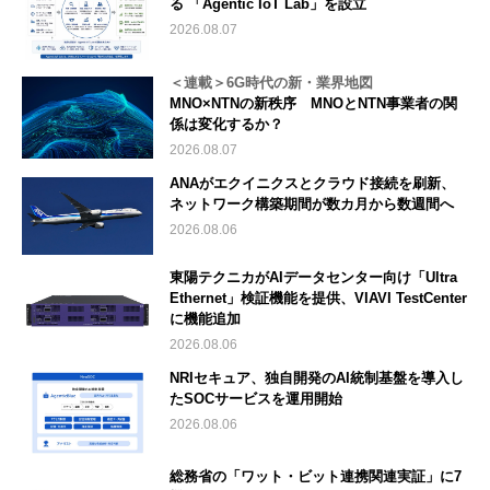
る 「Agentic IoT Lab」を設立
2026.08.07
＜連載＞6G時代の新・業界地図
MNO×NTNの新秩序 MNOとNTN事業者の関
係は変化するか？
2026.08.07
ANAがエクイニクスとクラウド接続を刷新、
ネットワーク構築期間が数カ月から数週間へ
2026.08.06
東陽テクニカがAIデータセンター向け「Ultra
Ethernet」検証機能を提供、VIAVI TestCenter
に機能追加
2026.08.06
NRIセキュア、独自開発のAI統制基盤を導入し
たSOCサービスを運用開始
2026.08.06
総務省の「ワット・ビット連携関連実証」に7