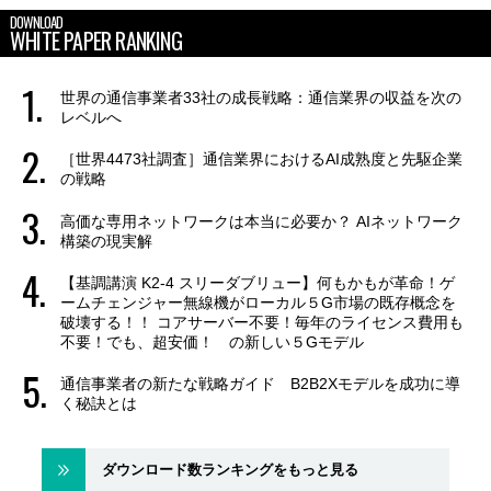
DOWNLOAD
WHITE PAPER RANKING
世界の通信事業者33社の成長戦略：通信業界の収益を次の
レベルへ
［世界4473社調査］通信業界におけるAI成熟度と先駆企業
の戦略
高価な専用ネットワークは本当に必要か？ AIネットワーク
構築の現実解
【基調講演 K2-4 スリーダブリュー】何もかもが革命！ゲ
ームチェンジャー無線機がローカル５G市場の既存概念を
破壊する！！ コアサーバー不要！毎年のライセンス費用も
不要！でも、超安価！ の新しい５Gモデル
通信事業者の新たな戦略ガイド B2B2Xモデルを成功に導
く秘訣とは
ダウンロード数ランキングをもっと見る