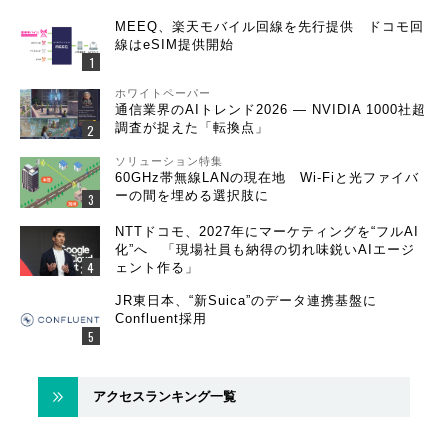
MEEQ、楽天モバイル回線を先行提供 ドコモ回
線はeSIM提供開始
ホワイトペーパー
通信業界のAIトレンド2026 ― NVIDIA 1000社超
調査が捉えた「転換点」
ソリューション特集
60GHz帯無線LANの現在地 Wi-Fiと光ファイバ
ーの間を埋める選択肢に
NTTドコモ、2027年にマーケティングを“フルAI
化”へ 「現場社員も納得の切れ味鋭いAIエージ
ェント作る」
JR東日本、“新Suica”のデータ連携基盤に
Confluent採用
アクセスランキング一覧