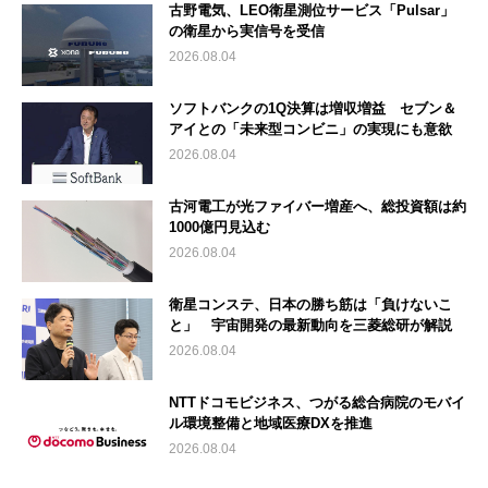
古野電気、LEO衛星測位サービス「Pulsar」
の衛星から実信号を受信
2026.08.04
ソフトバンクの1Q決算は増収増益 セブン＆
アイとの「未来型コンビニ」の実現にも意欲
2026.08.04
古河電工が光ファイバー増産へ、総投資額は約
1000億円見込む
2026.08.04
衛星コンステ、日本の勝ち筋は「負けないこ
と」 宇宙開発の最新動向を三菱総研が解説
2026.08.04
NTTドコモビジネス、つがる総合病院のモバイ
ル環境整備と地域医療DXを推進
2026.08.04