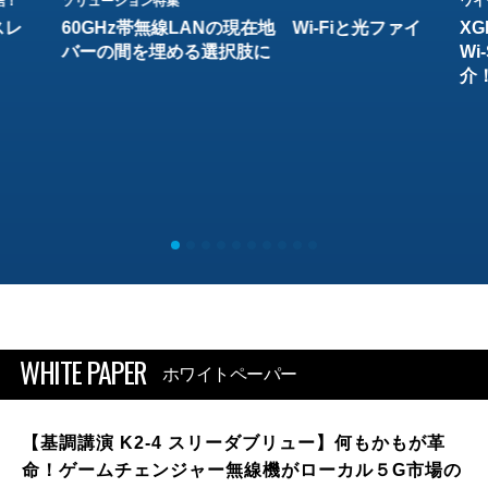
結！
ソリューション特集
ワイ
スレ
60GHz帯無線LANの現在地 Wi-Fiと光ファイ
XG
バーの間を埋める選択肢に
W
介
WHITE PAPER
ホワイトペーパー
【基調講演 K2-4 スリーダブリュー】何もかもが革
命！ゲームチェンジャー無線機がローカル５G市場の