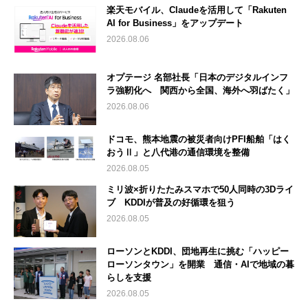
楽天モバイル、Claudeを活用して「Rakuten
AI for Business」をアップデート
2026.08.06
オプテージ 名部社長「日本のデジタルインフ
ラ強靭化へ 関西から全国、海外へ羽ばたく」
2026.08.06
ドコモ、熊本地震の被災者向けPFI船舶「はく
おうⅡ」と八代港の通信環境を整備
2026.08.05
ミリ波×折りたたみスマホで50人同時の3Dライ
ブ KDDIが普及の好循環を狙う
2026.08.05
ローソンとKDDI、団地再生に挑む「ハッピー
ローソンタウン」を開業 通信・AIで地域の暮
らしを支援
2026.08.05