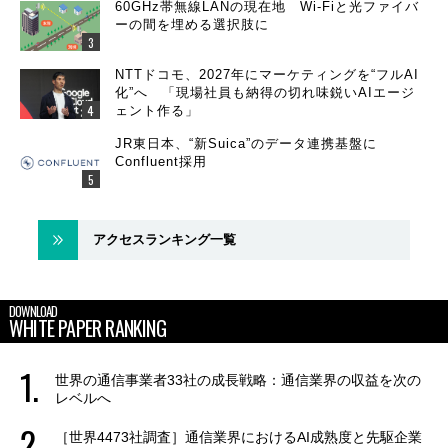
60GHz帯無線LANの現在地 Wi-Fiと光ファイバ
ーの間を埋める選択肢に
NTTドコモ、2027年にマーケティングを“フルAI
化”へ 「現場社員も納得の切れ味鋭いAIエージ
ェント作る」
JR東日本、“新Suica”のデータ連携基盤に
Confluent採用
アクセスランキング一覧
DOWNLOAD
WHITE PAPER RANKING
世界の通信事業者33社の成長戦略：通信業界の収益を次の
レベルへ
［世界4473社調査］通信業界におけるAI成熟度と先駆企業