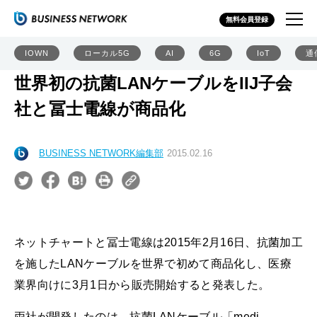
無料会員登録
IOWN
ローカル5G
AI
6G
IoT
通
世界初の抗菌LANケーブルをIIJ子会
社と冨士電線が商品化
BUSINESS NETWORK編集部
2015.02.16
ネットチャートと冨士電線は2015年2月16日、抗菌加工
を施したLANケーブルを世界で初めて商品化し、医療
業界向けに3月1日から販売開始すると発表した。
両社が開発したのは、抗菌LANケーブル「medi-