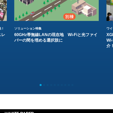
結！
ソリューション特集
ワイ
スレ
60GHz帯無線LANの現在地 Wi-Fiと光ファイ
XG
バーの間を埋める選択肢に
W
介