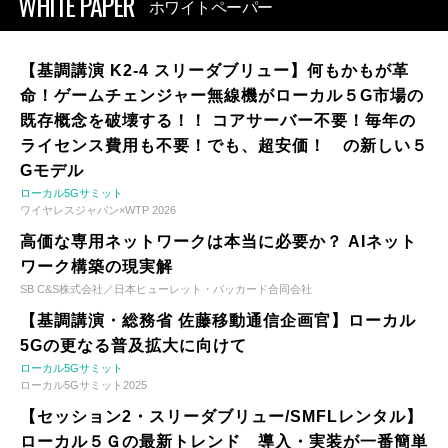
WHITE PAPER
ホワイトペーパー
【基調講演 K2-4 スリーダブリュー】何もかもが革
命！ゲームチェンジャー無線機がローカル５G市場の
既存概念を破壊する！！ コアサーバー不要！毎年の
ライセンス費用も不要！でも、超安価！ の新しい５
Gモデル
ローカル5Gサミット
ワイヤレスジャパン×WTP 2026
高価な専用ネットワークは本当に必要か？ AIネット
ワーク構築の現実解
SB C&S株式会社／日本ヒューレット・パッカード合同会社
【基調講演・総務省 佐藤移動通信企画官】ローカル
5Gの更なる普及拡大に向けて
ローカル5Gサミット
ローカル5Gサミット2025
【セッション2・スリーダブリュー/SMFLレンタル】
ローカル５Ｇの最新トレンド 導入・実装が一番簡単