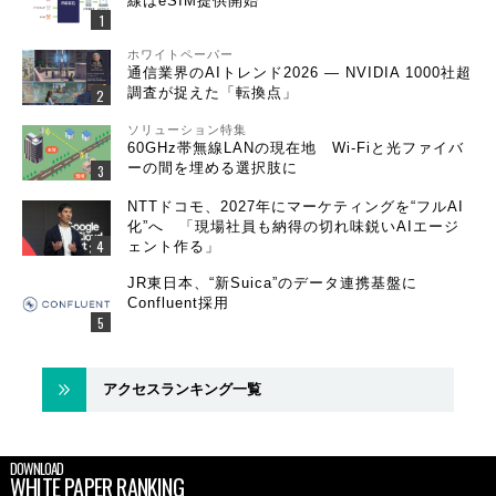
線はeSIM提供開始
ホワイトペーパー
通信業界のAIトレンド2026 ― NVIDIA 1000社超
調査が捉えた「転換点」
ソリューション特集
60GHz帯無線LANの現在地 Wi-Fiと光ファイバ
ーの間を埋める選択肢に
NTTドコモ、2027年にマーケティングを“フルAI
化”へ 「現場社員も納得の切れ味鋭いAIエージ
ェント作る」
JR東日本、“新Suica”のデータ連携基盤に
Confluent採用
アクセスランキング一覧
DOWNLOAD
WHITE PAPER RANKING