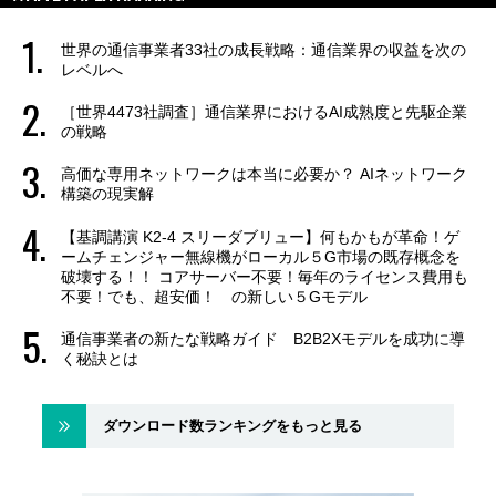
世界の通信事業者33社の成長戦略：通信業界の収益を次の
レベルへ
［世界4473社調査］通信業界におけるAI成熟度と先駆企業
の戦略
高価な専用ネットワークは本当に必要か？ AIネットワーク
構築の現実解
【基調講演 K2-4 スリーダブリュー】何もかもが革命！ゲ
ームチェンジャー無線機がローカル５G市場の既存概念を
破壊する！！ コアサーバー不要！毎年のライセンス費用も
不要！でも、超安価！ の新しい５Gモデル
通信事業者の新たな戦略ガイド B2B2Xモデルを成功に導
く秘訣とは
ダウンロード数ランキングをもっと見る