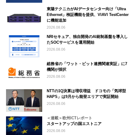
東陽テクニカがAIデータセンター向け「Ultra
Ethernet」検証機能を提供、VIAVI TestCenter
に機能追加
2026.08.06
NRIセキュア、独自開発のAI統制基盤を導入し
たSOCサービスを運用開始
2026.08.06
総務省の「ワット・ビット連携関連実証」に7
機関が採択
2026.08.06
NTTの1Q決算は増収増益 ドコモの「気球型
HAPS」は9月から能登エリアで実証開始
2026.08.06
＜連載＞欧州ICTレポート
スタートアップの国エストニア
2026.08.06