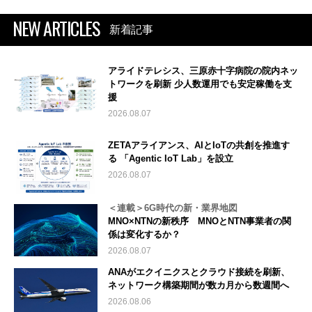
NEW ARTICLES
新着記事
アライドテレシス、三原赤十字病院の院内ネッ
トワークを刷新 少人数運用でも安定稼働を支
援
2026.08.07
ZETAアライアンス、AIとIoTの共創を推進す
る 「Agentic IoT Lab」を設立
2026.08.07
＜連載＞6G時代の新・業界地図
MNO×NTNの新秩序 MNOとNTN事業者の関
係は変化するか？
2026.08.07
ANAがエクイニクスとクラウド接続を刷新、
ネットワーク構築期間が数カ月から数週間へ
2026.08.06