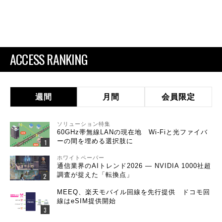
ACCESS RANKING
週間
月間
会員限定
ソリューション特集
60GHz帯無線LANの現在地 Wi-Fiと光ファイバ
ーの間を埋める選択肢に
ホワイトペーパー
通信業界のAIトレンド2026 ― NVIDIA 1000社超
調査が捉えた「転換点」
MEEQ、楽天モバイル回線を先行提供 ドコモ回
線はeSIM提供開始