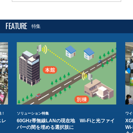
FEATURE
特集
結！
ソリューション特集
ワイ
スレ
60GHz帯無線LANの現在地 Wi-Fiと光ファイ
XG
バーの間を埋める選択肢に
W