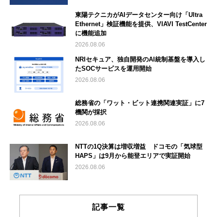
東陽テクニカがAIデータセンター向け「Ultra
Ethernet」検証機能を提供、VIAVI TestCenter
に機能追加
2026.08.06
NRIセキュア、独自開発のAI統制基盤を導入し
たSOCサービスを運用開始
2026.08.06
総務省の「ワット・ビット連携関連実証」に7
機関が採択
2026.08.06
NTTの1Q決算は増収増益 ドコモの「気球型
HAPS」は9月から能登エリアで実証開始
2026.08.06
記事一覧