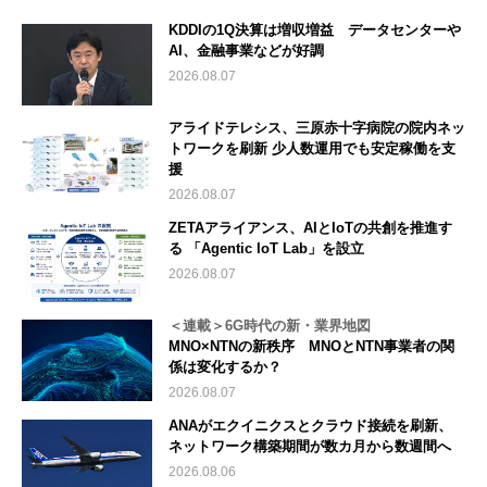
KDDIの1Q決算は増収増益 データセンターや
AI、金融事業などが好調
2026.08.07
アライドテレシス、三原赤十字病院の院内ネッ
トワークを刷新 少人数運用でも安定稼働を支
援
2026.08.07
ZETAアライアンス、AIとIoTの共創を推進す
る 「Agentic IoT Lab」を設立
2026.08.07
＜連載＞6G時代の新・業界地図
MNO×NTNの新秩序 MNOとNTN事業者の関
係は変化するか？
2026.08.07
ANAがエクイニクスとクラウド接続を刷新、
ネットワーク構築期間が数カ月から数週間へ
2026.08.06