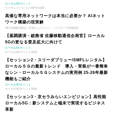
ローカル5Gサミット
ワイヤレスジャパン×WTP 2026
高価な専用ネットワークは本当に必要か？ AIネット
ワーク構築の現実解
SB C&S株式会社／日本ヒューレット・パッカード合同会社
【基調講演・総務省 佐藤移動通信企画官】ローカル
5Gの更なる普及拡大に向けて
ローカル5Gサミット
ローカル5Gサミット2025
【セッション2・スリーダブリュー/SMFLレンタル】
ローカル５Ｇの最新トレンド 導入・実装が一番簡単
なシン・ローカル５Ｇシステムの実用例 25-26年最新
機能もご紹介
ローカル5Gサミット
ローカル5Gサミット2025
【セッション3・京セラみらいエンビジョン】高性能
ローカル5G：新システムと端末で実現するビジネス
革新