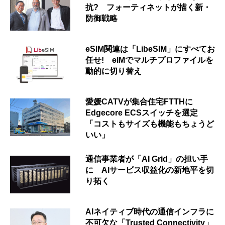
抗? フォーティネットが描く新・
防御戦略
eSIM関連は「LibeSIM」にすべてお
任せ! eIMでマルチプロファイルを
動的に切り替え
愛媛CATVが集合住宅FTTHに
Edgecore ECSスイッチを選定
「コストもサイズも機能もちょうど
いい」
通信事業者が「AI Grid」の担い手
に AIサービス収益化の新地平を切
り拓く
AIネイティブ時代の通信インフラに
不可欠な「Trusted Connectivity」