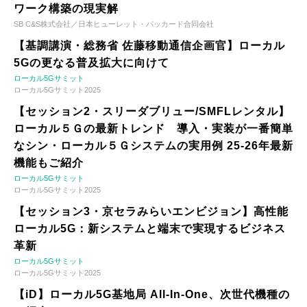
ワーク構築の現実解
SB C&S株式会社／日本ヒューレット・パッカード合同会社
【基調講演・総務省 佐藤移動通信企画官】ローカル
5Gの更なる普及拡大に向けて
ローカル5Gサミット
ローカル5Gサミット2025
【セッション2・スリーダブリュー/SMFLレンタル】
ローカル５Ｇの最新トレンド 導入・実装が一番簡単
なシン・ローカル５Ｇシステムの実用例 25-26年最新
機能もご紹介
ローカル5Gサミット
ローカル5Gサミット2025
【セッション3・京セラみらいエンビジョン】高性能
ローカル5G：新システムと端末で実現するビジネス
革新
ローカル5Gサミット
ローカル5Gサミット2025
【iD】ローカル5G基地局 All-In-One、次世代機種の