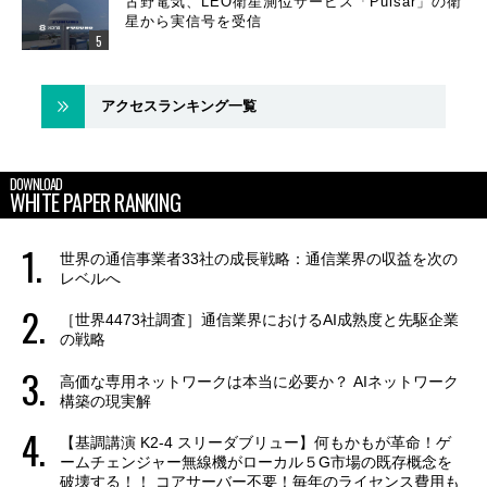
古野電気、LEO衛星測位サービス「Pulsar」の衛
星から実信号を受信
アクセスランキング一覧
DOWNLOAD
WHITE PAPER RANKING
世界の通信事業者33社の成長戦略：通信業界の収益を次の
レベルへ
［世界4473社調査］通信業界におけるAI成熟度と先駆企業
の戦略
高価な専用ネットワークは本当に必要か？ AIネットワーク
構築の現実解
【基調講演 K2-4 スリーダブリュー】何もかもが革命！ゲ
ームチェンジャー無線機がローカル５G市場の既存概念を
破壊する！！ コアサーバー不要！毎年のライセンス費用も