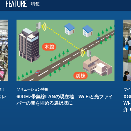
FEATURE
特集
結！
ソリューション特集
ワイ
スレ
60GHz帯無線LANの現在地 Wi-Fiと光ファイ
XG
バーの間を埋める選択肢に
W
介