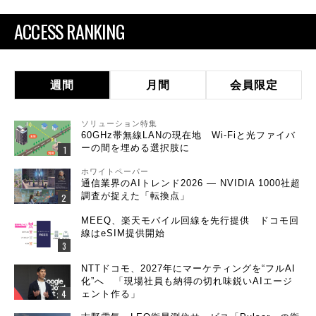
ACCESS RANKING
週間
月間
会員限定
ソリューション特集
60GHz帯無線LANの現在地 Wi-Fiと光ファイバ
ーの間を埋める選択肢に
ホワイトペーパー
通信業界のAIトレンド2026 ― NVIDIA 1000社超
調査が捉えた「転換点」
MEEQ、楽天モバイル回線を先行提供 ドコモ回
線はeSIM提供開始
NTTドコモ、2027年にマーケティングを“フルAI
化”へ 「現場社員も納得の切れ味鋭いAIエージ
ェント作る」