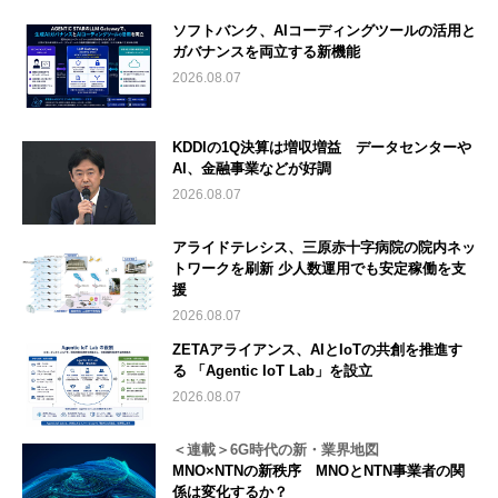
ソフトバンク、AIコーディングツールの活用と
ガバナンスを両立する新機能
2026.08.07
KDDIの1Q決算は増収増益 データセンターや
AI、金融事業などが好調
2026.08.07
アライドテレシス、三原赤十字病院の院内ネッ
トワークを刷新 少人数運用でも安定稼働を支
援
2026.08.07
ZETAアライアンス、AIとIoTの共創を推進す
る 「Agentic IoT Lab」を設立
2026.08.07
＜連載＞6G時代の新・業界地図
MNO×NTNの新秩序 MNOとNTN事業者の関
係は変化するか？