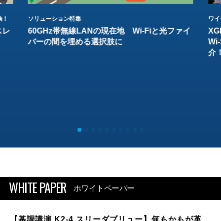
結！
ソリューション特集
ワイ
スレ
60GHz帯無線LANの現在地 Wi-Fiと光ファイ
XG
バーの間を埋める選択肢に
W
介
WHITE PAPER
ホワイトペーパー
【基調講演 K2-4 スリーダブリュー】何もかもが革