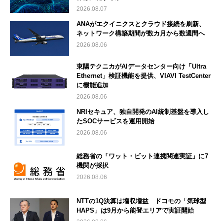
2026.08.07
ANAがエクイニクスとクラウド接続を刷新、
ネットワーク構築期間が数カ月から数週間へ
2026.08.06
東陽テクニカがAIデータセンター向け「Ultra
Ethernet」検証機能を提供、VIAVI TestCenter
に機能追加
2026.08.06
NRIセキュア、独自開発のAI統制基盤を導入し
たSOCサービスを運用開始
2026.08.06
総務省の「ワット・ビット連携関連実証」に7
機関が採択
2026.08.06
NTTの1Q決算は増収増益 ドコモの「気球型
HAPS」は9月から能登エリアで実証開始