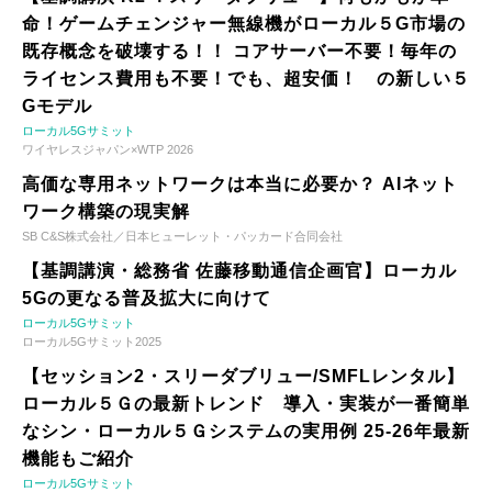
命！ゲームチェンジャー無線機がローカル５G市場の
既存概念を破壊する！！ コアサーバー不要！毎年の
ライセンス費用も不要！でも、超安価！ の新しい５
Gモデル
ローカル5Gサミット
ワイヤレスジャパン×WTP 2026
高価な専用ネットワークは本当に必要か？ AIネット
ワーク構築の現実解
SB C&S株式会社／日本ヒューレット・パッカード合同会社
【基調講演・総務省 佐藤移動通信企画官】ローカル
5Gの更なる普及拡大に向けて
ローカル5Gサミット
ローカル5Gサミット2025
【セッション2・スリーダブリュー/SMFLレンタル】
ローカル５Ｇの最新トレンド 導入・実装が一番簡単
なシン・ローカル５Ｇシステムの実用例 25-26年最新
機能もご紹介
ローカル5Gサミット