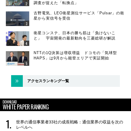
調査が捉えた「転換点」
古野電気、LEO衛星測位サービス「Pulsar」の衛
星から実信号を受信
衛星コンステ、日本の勝ち筋は「負けないこ
と」 宇宙開発の最新動向を三菱総研が解説
NTTの1Q決算は増収増益 ドコモの「気球型
HAPS」は9月から能登エリアで実証開始
アクセスランキング一覧
DOWNLOAD
WHITE PAPER RANKING
世界の通信事業者33社の成長戦略：通信業界の収益を次の
レベルへ