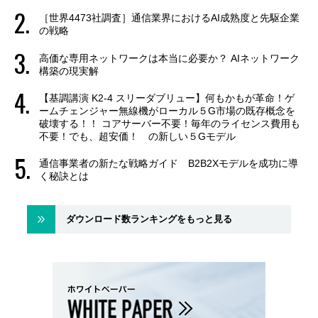
［世界4473社調査］通信業界におけるAI成熟度と先駆企業
の戦略
高価な専用ネットワークは本当に必要か？ AIネットワーク
構築の現実解
【基調講演 K2-4 スリーダブリュー】何もかもが革命！ゲ
ームチェンジャー無線機がローカル５G市場の既存概念を
破壊する！！ コアサーバー不要！毎年のライセンス費用も
不要！でも、超安価！ の新しい５Gモデル
通信事業者の新たな戦略ガイド B2B2Xモデルを成功に導
く秘訣とは
ダウンロード数ランキングをもっと見る