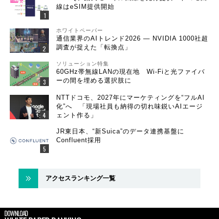
線はeSIM提供開始
ホワイトペーパー
通信業界のAIトレンド2026 ― NVIDIA 1000社超
調査が捉えた「転換点」
ソリューション特集
60GHz帯無線LANの現在地 Wi-Fiと光ファイバ
ーの間を埋める選択肢に
NTTドコモ、2027年にマーケティングを“フルAI
化”へ 「現場社員も納得の切れ味鋭いAIエージ
ェント作る」
JR東日本、“新Suica”のデータ連携基盤に
Confluent採用
アクセスランキング一覧
DOWNLOAD