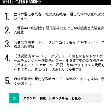
WHITE PAPER RANKING
世界の通信事業者33社の成長戦略：通信業界の収益を次の
レベルへ
［世界4473社調査］通信業界におけるAI成熟度と先駆企業
の戦略
高価な専用ネットワークは本当に必要か？ AIネットワーク
構築の現実解
【基調講演 K2-4 スリーダブリュー】何もかもが革命！ゲ
ームチェンジャー無線機がローカル５G市場の既存概念を
破壊する！！ コアサーバー不要！毎年のライセンス費用も
不要！でも、超安価！ の新しい５Gモデル
通信事業者の新たな戦略ガイド B2B2Xモデルを成功に導
く秘訣とは
ダウンロード数ランキングをもっと見る