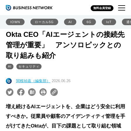
無料会員登録
IOWN
ローカル5G
AI
6G
IoT
通
Okta CEO「AIエージェントの接続先
管理が重要」 アンソロピックとの
取り組みも紹介
AI
セキュリティ
関根禎嘉（編集部）
2026.06.26
増え続けるAIエージェントを、企業はどう安全に利用
すべきか。従業員や顧客のアイデンティティ管理を手
がけてきたOktaが、目下の課題として取り組む領域