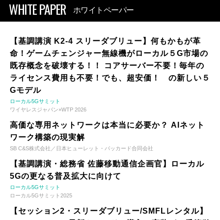
WHITE PAPER
ホワイトペーパー
【基調講演 K2-4 スリーダブリュー】何もかもが革
命！ゲームチェンジャー無線機がローカル５G市場の
既存概念を破壊する！！ コアサーバー不要！毎年の
ライセンス費用も不要！でも、超安価！ の新しい５
Gモデル
ローカル5Gサミット
ワイヤレスジャパン×WTP 2026
高価な専用ネットワークは本当に必要か？ AIネット
ワーク構築の現実解
SB C&S株式会社／日本ヒューレット・パッカード合同会社
【基調講演・総務省 佐藤移動通信企画官】ローカル
5Gの更なる普及拡大に向けて
ローカル5Gサミット
ローカル5Gサミット2025
【セッション2・スリーダブリュー/SMFLレンタル】