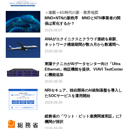
＜連載＞6G時代の新・業界地図
MNO×NTNの新秩序 MNOとNTN事業者の関
係は変化するか？
2026.08.07
ANAがエクイニクスとクラウド接続を刷新、
ネットワーク構築期間が数カ月から数週間へ
2026.08.06
東陽テクニカがAIデータセンター向け「Ultra
Ethernet」検証機能を提供、VIAVI TestCenter
に機能追加
2026.08.06
NRIセキュア、独自開発のAI統制基盤を導入し
たSOCサービスを運用開始
2026.08.06
総務省の「ワット・ビット連携関連実証」に7
機関が採択
2026.08.06