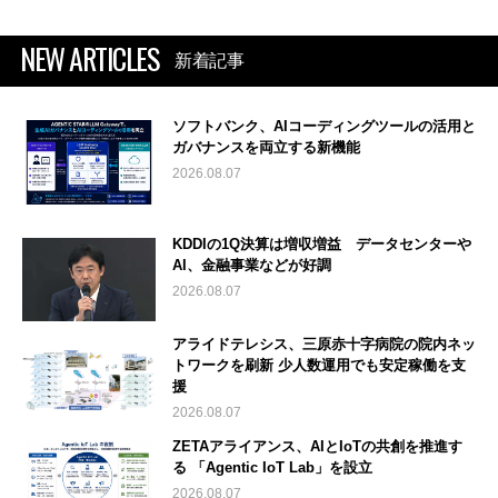
NEW ARTICLES
新着記事
ソフトバンク、AIコーディングツールの活用と
ガバナンスを両立する新機能
2026.08.07
KDDIの1Q決算は増収増益 データセンターや
AI、金融事業などが好調
2026.08.07
アライドテレシス、三原赤十字病院の院内ネッ
トワークを刷新 少人数運用でも安定稼働を支
援
2026.08.07
ZETAアライアンス、AIとIoTの共創を推進す
る 「Agentic IoT Lab」を設立
2026.08.07