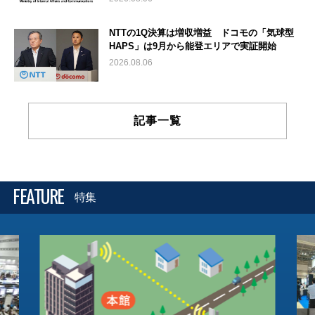
NTTの1Q決算は増収増益 ドコモの「気球型
HAPS」は9月から能登エリアで実証開始
2026.08.06
記事一覧
FEATURE
特集