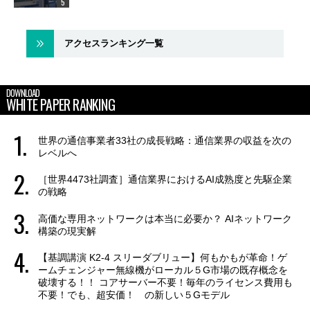
アクセスランキング一覧
DOWNLOAD
WHITE PAPER RANKING
世界の通信事業者33社の成長戦略：通信業界の収益を次の
レベルへ
［世界4473社調査］通信業界におけるAI成熟度と先駆企業
の戦略
高価な専用ネットワークは本当に必要か？ AIネットワーク
構築の現実解
【基調講演 K2-4 スリーダブリュー】何もかもが革命！ゲ
ームチェンジャー無線機がローカル５G市場の既存概念を
破壊する！！ コアサーバー不要！毎年のライセンス費用も
不要！でも、超安価！ の新しい５Gモデル