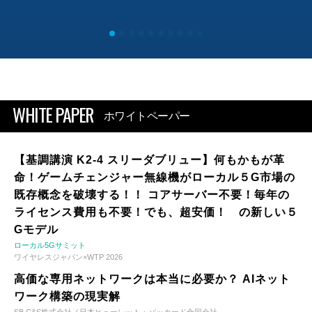
WHITE PAPER
ホワイトペーパー
【基調講演 K2-4 スリーダブリュー】何もかもが革
命！ゲームチェンジャー無線機がローカル５G市場の
既存概念を破壊する！！ コアサーバー不要！毎年の
ライセンス費用も不要！でも、超安価！ の新しい５
Gモデル
ローカル5Gサミット
ワイヤレスジャパン×WTP 2026
高価な専用ネットワークは本当に必要か？ AIネット
ワーク構築の現実解
SB C&S株式会社／日本ヒューレット・パッカード合同会社