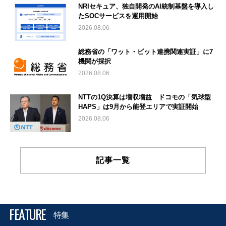
NRIセキュア、独自開発のAI統制基盤を導入し
たSOCサービスを運用開始
2026.08.06
総務省の「ワット・ビット連携関連実証」に7
機関が採択
2026.08.06
NTTの1Q決算は増収増益 ドコモの「気球型
HAPS」は9月から能登エリアで実証開始
2026.08.06
記事一覧
FEATURE
特集