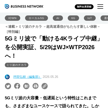
無料会員登録
IOWN
ローカル5G
AI
6G
IoT
通
＜連載＞ミリ波のチカラ －超高速通信がもたらす新しい体験－
［特別編］
5Gミリ波で「動ける4Kライブ中継」
を公開実証、5/29はWJ×WTP2026
へ！
ミリ波のチカラ
坪田弘樹（編集部）
2026.05.26
5Gミリ波の大容量・低遅延という特性はこれまで
も、さまざまなユースケースで語られてきた。しか