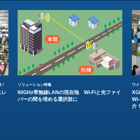
結！
ソリューション特集
ワイ
スレ
60GHz帯無線LANの現在地 Wi-Fiと光ファイ
XG
バーの間を埋める選択肢に
W
介