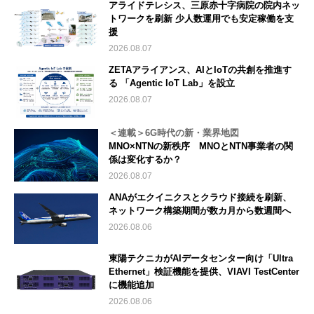
アライドテレシス、三原赤十字病院の院内ネッ
トワークを刷新 少人数運用でも安定稼働を支
援
2026.08.07
ZETAアライアンス、AIとIoTの共創を推進す
る 「Agentic IoT Lab」を設立
2026.08.07
＜連載＞6G時代の新・業界地図
MNO×NTNの新秩序 MNOとNTN事業者の関
係は変化するか？
2026.08.07
ANAがエクイニクスとクラウド接続を刷新、
ネットワーク構築期間が数カ月から数週間へ
2026.08.06
東陽テクニカがAIデータセンター向け「Ultra
Ethernet」検証機能を提供、VIAVI TestCenter
に機能追加
2026.08.06