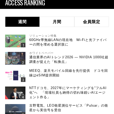
ACCESS RANKING
週間
月間
会員限定
ソリューション特集
60GHz帯無線LANの現在地 Wi-Fiと光ファイバ
ーの間を埋める選択肢に
ホワイトペーパー
通信業界のAIトレンド2026 ― NVIDIA 1000社超
調査が捉えた「転換点」
MEEQ、楽天モバイル回線を先行提供 ドコモ回
線はeSIM提供開始
NTTドコモ、2027年にマーケティングを“フルAI
化”へ 「現場社員も納得の切れ味鋭いAIエージ
ェント作る」
古野電気、LEO衛星測位サービス「Pulsar」の衛
星から実信号を受信