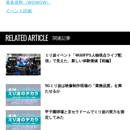
発表資料（WOWOW）
イベント詳細
RELATED ARTICLE
関連記事
ミリ波イベント「4K60FPS人物視点ライブ配
信」で見えた、新しい体験価値【前編】
5Gミリ波は映像制作現場の「業務品質」を満
たせるか
甲子園球場と京セラドームでミリ波の実力を測
定してみた